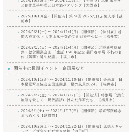
2024/10/26(土) 〜 2024/11/2(土) 【開催済】花垣 蔵見学
と創作里芋料理と日本酒ペアリング【大野市】
2025/10/10(金) 【開催済】第74回 2025たけふ菊人形【越
前市】
2024/9/21(土) 〜 2024/11/4(月) 【開催済】【特別展】越
前の禅文化 ～大本山永平寺の文化財を中心に～【福井市】
2024/9/15(日) 〜 2024/11/4(月) 【開催済】北陸新幹線福
井・敦賀開業企画 「生誕 150 年記念 菱田春草展 不朽の名
作《落葉》誕生秘話」【福井市】
開催中の長期イベント・企画展など
2024/10/11(金) 〜 2024/11/10(日) 【開催済】企画展「日
本星景写真協会全国巡回展 星の風景2024」【福井市】
2024/9/27(金) 〜 2024/11/17(日) 【開催済】特別展「源氏
物語を愛して―現代語訳に挑んだ作家たち」【福井市】
2024/6/1(土) 〜 2024/11/17(日) 【開催済】紫式部謎解き
まちめぐり【越前市】
2024/10/26(土) 〜 2024/12/22(日) 【開催済】原始人キャ
ンプ ピザ窯でピザ焼き体験【池田町】