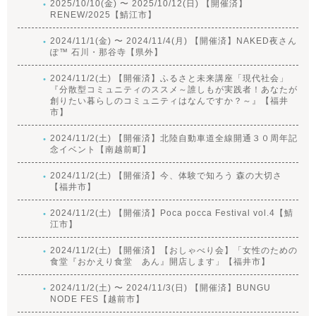
2025/10/10(金) 〜 2025/10/12(日) 【開催済】
RENEW/2025【鯖江市】
2024/11/1(金) 〜 2024/11/4(月) 【開催済】NAKED夜さん
ぽ™ 石川・那谷寺【県外】
2024/11/2(土) 【開催済】ふるさと未来講座「現代社会」
『分散型コミュニティのススメ～誰しもが実践者！あなたが
創りたい暮らしのコミュニティはなんですか？～』【福井
市】
2024/11/2(土) 【開催済】北陸自動車道全線開通３０周年記
念イベント【南越前町】
2024/11/2(土) 【開催済】今、体験で知ろう 森の大切さ
【福井市】
2024/11/2(土) 【開催済】Poca pocca Festival vol.4【鯖
江市】
2024/11/2(土) 【開催済】【おしゃべり会】「女性のための
食堂『おかえり食堂 あん』開店します」【福井市】
2024/11/2(土) 〜 2024/11/3(日) 【開催済】BUNGU
NODE FES【越前市】