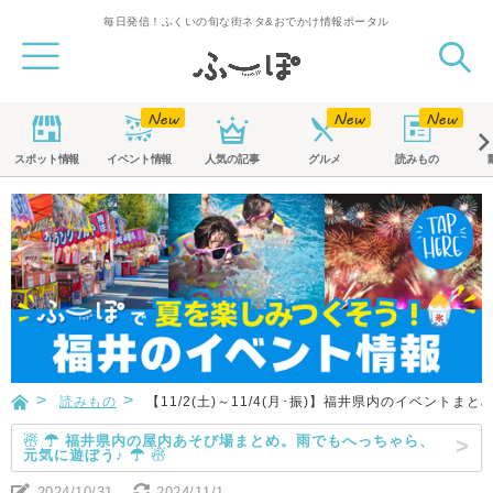
毎日発信！ふくいの旬な街ネタ&おでかけ情報ポータル
スポット
情報
イベント
情報
人気の記事
グルメ
読みもの
読みもの
【11/2(土)～11/4(月･振)】福井県内のイベントまと
☃ ☂ 福井県内の屋内あそび場まとめ。雨でもへっちゃら、
元気に遊ぼう♪ ☂ ☃
2024/10/31
2024/11/1