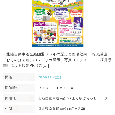
・北陸自動車道全線開通３０年の歴史と整備効果 （松尾芭蕉
「おくのほそ道」のレプリカ展示、写真コンテスト） ・福井県
市町による観光PR（ス[...]
開催日
2024/11/2(土)
開催時刻
９：３０～１６：００
開催地
北陸自動車道南条SA上り線ぷらっとパーク
住所
福井県南条郡南越前町牧谷39