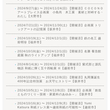
2024/9/27(金) 〜 2024/11/24(日) 【開催済】ＣＯＣＯＮＯ
アートプレイス企画展 小島尚 木工展 素材と対峙する・
わたし【大野市】
2024/7/21(日) 〜 2024/11/30(土) 【開催済】企画展 トリ
ックアートの記憶展【坂井市】
2024/10/19(土) 〜 2024/12/1(日) 【開催済】鉄の名工 越
前明珍【福井市】
2024/10/18(金) 〜 2024/12/1(日) 【開催済】名勝 養浩館
庭園 秋のライトアップ【福井市】
2024/8/14(水) 〜 2024/12/1(日) 【開催済】紫式部と源氏
物語 和紙に輝く五十四帖展 Ⅲ【越前市】
2024/10/26(土) 〜 2024/12/8(日) 【開催済】丸岡藩誕生
400年記念特別展 お天守ヒストリー【坂井市】
2024/10/5(土) 〜 2024/12/8(日) 【開催済】企画展「創造
とものづくり～技術・家庭科のあゆみ～」【坂井市】
2024/10/16(水) 〜 2024/12/9(月) 【開催済】Yumi
Katsura 和紙ドレス展〜越前和紙の可能性〜【越前市】