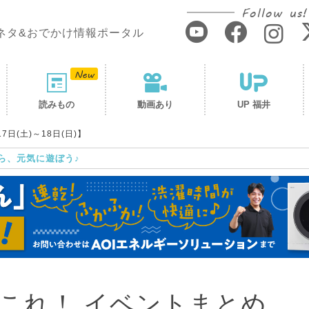
Follow us!
ネタ&おでかけ情報ポータル
読みもの
動画あり
UP 福井
日(土)～18日(日)】
ら、元気に遊ぼう♪
これ！ イベントまとめ