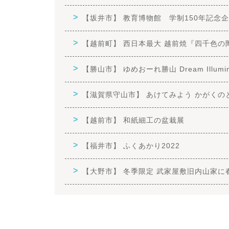
【坂井市】 教育博物館 学制150年記念企
【越前町】 西日本最大 越前焼『四千色の
【勝山市】 ゆめおーれ勝山 Dream Illumina
【滋賀県守山市】 あけてみよう かがくの
【越前市】 和紙細工の盆栽展
【福井市】 ふくあかり2022
【大野市】 冬季限定 武家屋敷旧内山家