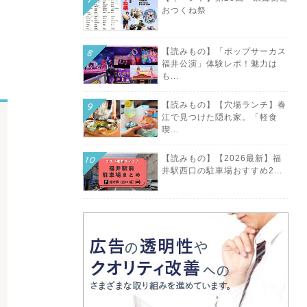
おつくね祭
【読みもの】「ポップサーカス
福井公演」体験レポ！魅力は
も...
【読みもの】【穴場ランチ】春
江で見つけた隠れ家。「軽食
喫...
【読みもの】【2026最新】福
井駅西口の駐車場おすすめ2...