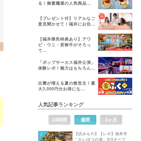
る！御素麺屋の人気商品...
【プレゼント付】リアルなご
意見聞かせて！福井にお住...
【福井県民特典あり】アワ
ビ・ウニ・若狭牛がそろっ
て...
「ポップサーカス福井公演」
体験レポ！魅力はもちろん...
出費が増える夏の救世主！最
大3,000円分お得にな...
人気記事ランキング
の
24時間
週間
3ヶ月
【読みもの】【レポ】福井市
「かいほつの湯」8/3オープ