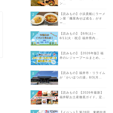
ン...
【読みもの】小浜貴船にラーメ
ン屋「麺屋為せば成る」がオ
ー...
【読みもの】【8/8(土)～
8/11(火・祝)】福井県内...
【読みもの】【2026年版】福
井のレジャープールまとめ。...
【読みもの】福井市・リライム
が「かいほつの湯」8/3(月...
【読みもの】【2026年最新】
福井駅お土産徹底ガイド。定...
【イベント】第28回 東郷街道