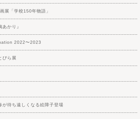
画展「学校150年物語」
陶あかり』
tion 2022〜2023
とびら展
に春が待ち遠しくなる絵障子登場