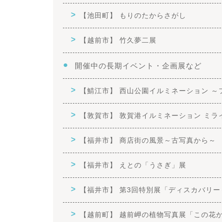
【池田町】 もりのたからさがし
【越前市】 竹久夢二展
開催中の長期イベント・企画展など
【鯖江市】 西山公園イルミネーション ～
【敦賀市】 敦賀港イルミネーション ミライ
【福井市】 商店街の風景～古写真から～
【福井市】 えとの「うさぎ」展
【福井市】 第3回特別展「ディスカバリ
【越前町】 越前岬の植物写真展「この花