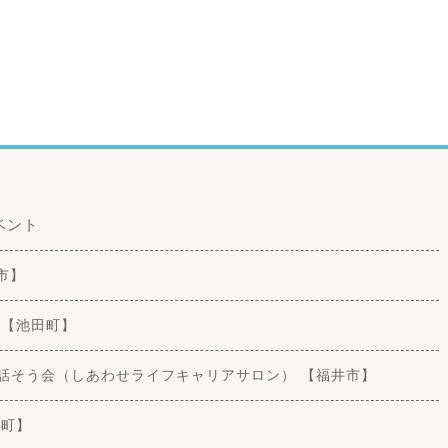
ベント
賀市】
ト 【池田町】
ヤを話そう会（しあわせライフキャリアサロン） 【福井市】
前町】