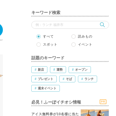
キーワード検索
すべて
読みもの
スポット
イベント
話題のキーワード
#
新店
#
運勢
#
オープン
#
プレゼント
#
そば
#
ランチ
#
週末イベント
必見！ふーぽイチオシ情報
PR
アイス無料券が10名様に当た