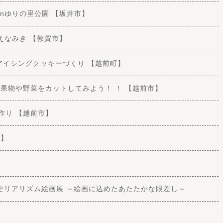
トinゆりの里公園 【坂井市】
ちえなみき 【敦賀市】
スのアイシングクッキーづくり 【越前町】
物で果物や野菜をカットしてみよう！ ！ 【越前市】
ド作り 【越前市】
市】
史リアリズム絵画展 ～絵画に込めたあたたかな眼差し～