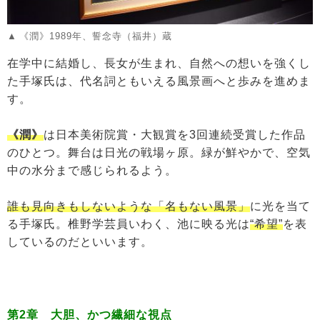
《潤》1989年、誓念寺（福井）蔵
在学中に結婚し、長女が生まれ、自然への想いを強くし
た手塚氏は、代名詞ともいえる風景画へと歩みを進めま
す。
《潤》
は日本美術院賞・大観賞を3回連続受賞した作品
のひとつ。舞台は日光の戦場ヶ原。緑が鮮やかで、空気
中の水分まで感じられるよう。
誰も見向きもしないような「名もない風景」
に光を当て
る手塚氏。椎野学芸員いわく、池に映る光は
“希望”
を表
しているのだといいます。
第2章 大胆、かつ繊細な視点