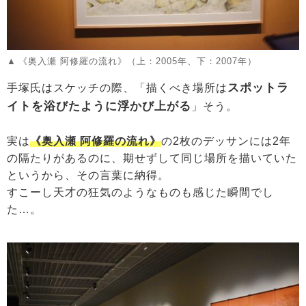
《奥入瀬 阿修羅の流れ》（上：2005年、下：2007年）
スポットラ
手塚氏はスケッチの際、「描くべき場所は
イトを浴びたように浮かび上がる
」そう。
実は
《奥入瀬 阿修羅の流れ》
の2枚のデッサンには2年
の隔たりがあるのに、期せずして同じ場所を描いていた
というから、その言葉に納得。
すこーし天才の狂気のようなものも感じた瞬間でし
た…。