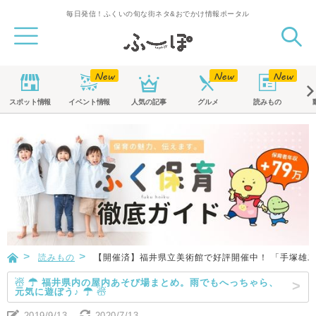
毎日発信！ふくいの旬な街ネタ&おでかけ情報ポータル
スポット
情報
イベント
情報
人気の記事
グルメ
読みもの
読みもの
【開催済】福井県立美術館で好評開催中！ 「手塚雄
☃ ☂ 福井県内の屋内あそび場まとめ。雨でもへっちゃら、
元気に遊ぼう♪ ☂ ☃
2019/9/13
2020/7/13