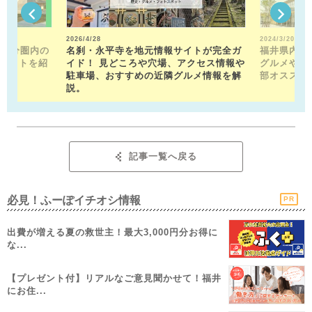
2026/4/28
2024/3/20
15分圏内の
名刹・永平寺を地元情報サイトが完全ガ
福井県内の
ポットを紹
イド！ 見どころや穴場、アクセス情報や
グルメや近
駐車場、おすすめの近隣グルメ情報を解
部オススメ
説。
記事一覧へ戻る
必見！ふーぽイチオシ情報
PR
出費が増える夏の救世主！最大3,000円分お得に
な...
【プレゼント付】リアルなご意見聞かせて！福井
にお住...