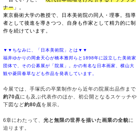
ナー
」。
東京藝術大学の教授で、日本美術院の同人・理事。指導
者として後進を導きつつ、自身も作家として精力的に制
作を続けています。
▼▼ちなみに、「日本美術院」とは▼▼
福井ゆかりの岡倉天心が橋本雅邦らと1898年に設立した美術家
団体で、その公募展が「院展」。かの有名な日本画家、横山大
観や菱田春草なども作品を発表しています。
今展では、手塚氏の卒業制作から近年の院展出品作まで
約70点
にも及ぶ代表作のほか、初公開となるスケッチや
下図など
約80点
を展示。
6章にわたって、
光と無限の世界を描いた画業の全貌
に
迫ります。