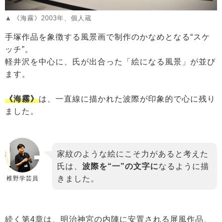
《海霧》2003年、個人蔵
手塚作品を象徴する風景画で制作のかなめとなる“スケ
ッチ”。
軽井沢を中心に、氏が出合った「絵になる風景」が並び
ます。
《海霧》
は、一直線に描かれた波際が印象的で心に残り
ました。
家紋のような絵にこそ力があると考えた
氏は、
波際を“一”の文字に
なるように描
きました。
椎野学芸員
続く第4章は、明治神宮の内陣に安置される屏風作品、