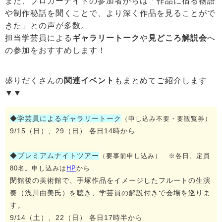
また、ブロガーナイトの参加者からは「作品に宿る物語
や制作秘話を聞くことで、より深く作品を見ることがで
きた」との声が多数。
担当学芸員による
ギャラリートーク
や
見どころ解説会
へ
の参加をおすすめします！
盛りだくさんの
関連イベント
もまとめてご紹介します
▼▼
◆学芸員によるギャラリートーク
（申し込み不要・要観覧券）
9/15（日）、29（日） 各日14時から
◆プレミアムナイトツアー
（要事前申し込み） ※各日、定員
80名。申し込みは
HP
から
閉館後の美術館で、手塚作品をイメージしたフルートの生演
奏（浅川由美氏）を聴き、学芸員の解説付きで会場を巡りま
す。
9/14（土）、22（日） 各日17時半から