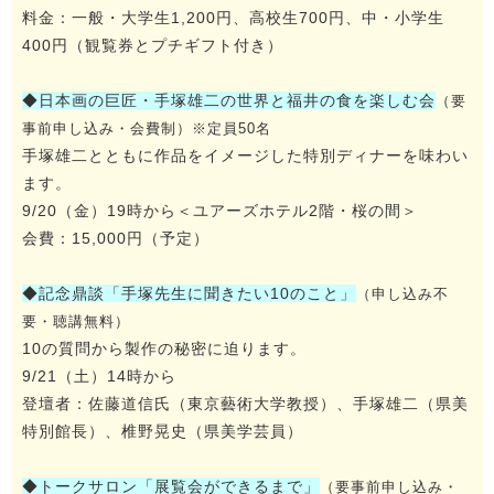
料金：一般・大学生1,200円、高校生700円、中・小学生
400円（観覧券とプチギフト付き）
◆日本画の巨匠・手塚雄二の世界と福井の食を楽しむ会
（要
事前申し込み・会費制）※定員50名
手塚雄二とともに作品をイメージした特別ディナーを味わい
ます。
9/20（金）19時から＜ユアーズホテル2階・桜の間＞
会費：15,000円（予定）
◆記念鼎談「手塚先生に聞きたい10のこと」
（申し込み不
要・聴講無料）
10の質問から製作の秘密に迫ります。
9/21（土）14時から
登壇者：佐藤道信氏（東京藝術大学教授）、手塚雄二（県美
特別館長）、椎野晃史（県美学芸員）
◆トークサロン「展覧会ができるまで」
（要事前申し込み・