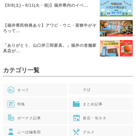
【8/8(土)～8/11(火・祝)】福井県内のイベ...
【福井県民特典あり】アワビ・ウニ・若狭牛がそ
ろって...
「ありがとう、山口伊三郎家具。」福井の老舗家
具店が...
カテゴリ一覧
そば
すべて
特集
まとめ記事
ボーナス記事
新店・旬ネタ
ふーぽ編集部
グルメ