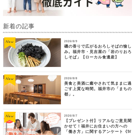
新着の記事
2026/8/9
磯の香りで広がるおろしそばの愉し
み。福井市・見吉屋の「岩のりおろ
しそば」【ローカル食遺産】
2026/8/8
美食と美酒に癒やされて気ままに過
ごす上質な時間。福井市の「まちの
都」。
2026/8/7
【プレゼント付】リアルなご意見聞
かせて！福井にお住まいの方への
「働き方」に関するアンケート《9/