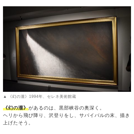
《幻の瀧》1994年、セレネ美術館蔵
《幻の瀧》
があるのは、黒部峡谷の奥深く。
ヘリから飛び降り、沢登りをし、サバイバルの末、描き
上げたそう。