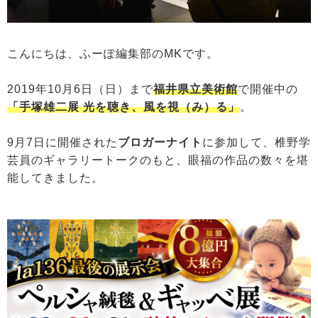
こんにちは、ふーぽ編集部のMKです。
2019年10月6日（日）まで
福井県立美術館
で開催中の
「手塚雄二展 光を聴き、風を視（み）る」
。
9月7日に開催された
ブロガ
ーナイト
に参加して、椎野学
芸員のギャラリートークのもと、眼福の作品の数々を堪
能してきました。