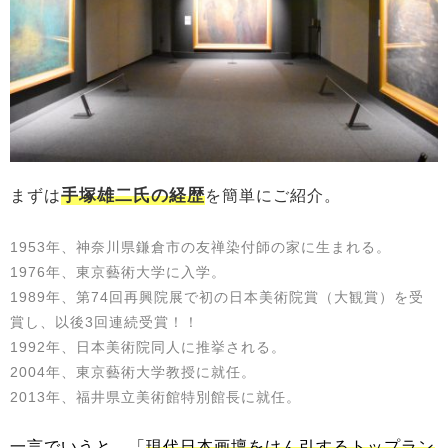
手塚雄二氏の経歴
まずは
を簡単にご紹介。
1953年、神奈川県鎌倉市の友禅染付師の家に生まれる。
1976年、東京藝術大学に入学。
1989年、第74回再興院展で初の日本美術院賞（大観賞）を受
賞し、以後3回連続受賞！！
1992年、日本美術院同人に推挙される。
2004年、東京藝術大学教授に就任。
2013年、福井県立美術館特別館長に就任。
一言でいうと、「
現代日本画壇をけん引するトップラン