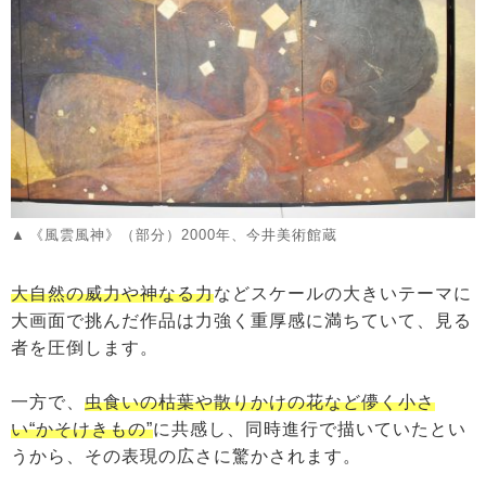
《風雲風神》（部分）2000年、今井美術館蔵
大自然の威力や神なる力
などスケールの大きいテーマに
大画面で挑んだ作品は力強く重厚感に満ちていて、見る
者を圧倒します。
一方で、
虫食いの枯葉や散りかけの花など儚く小さ
い“かそけきもの”
に共感し、同時進行で描いていたとい
うから、その表現の広さに驚かされます。