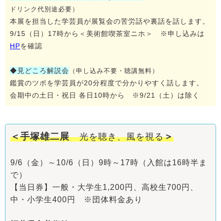
ドリンク代別途必要）
本展を担当した学芸員が展覧会の苦労話や裏話を話します。
9/15（日）17時から＜美術館喫茶室ニホ＞ ※申し込みは
HP
を確認
◆見どころ解説会
（申し込み不要・聴講無料）
鑑賞のツボを学芸員が20分程度で分かりやすく話します。
会期中の土日・祝日 各日10時から ※9/21（土）は除く
＜手塚雄二展
＞
光を聴き、風を視る
9/6（金）～10/6（日）9時～17時（入館は16時半ま
で）
【当日券】一般・大学生1,200円、高校生700円、
中・小学生400円 ※団体料金あり