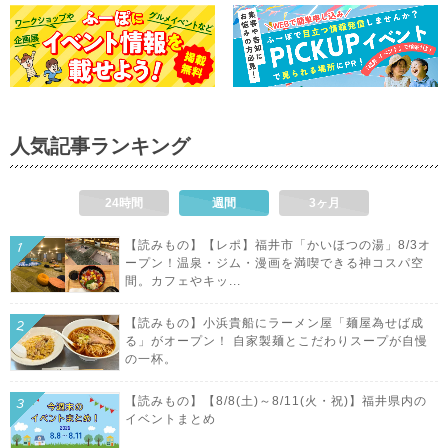
人気記事ランキング
24時間
週間
3ヶ月
【読みもの】【レポ】福井市「かいほつの湯」8/3オ
ープン！温泉・ジム・漫画を満喫できる神コスパ空
間。カフェやキッ...
【読みもの】小浜貴船にラーメン屋「麺屋為せば成
る」がオープン！ 自家製麺とこだわりスープが自慢
の一杯。
【読みもの】【8/8(土)～8/11(火・祝)】福井県内の
イベントまとめ