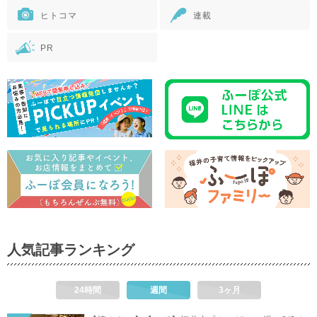
ヒトコマ
連載
PR
人気記事ランキング
24時間
週間
3ヶ月