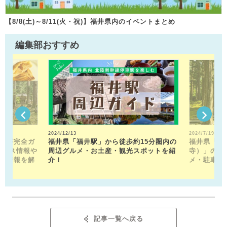
【8/8(土)～8/11(火・祝)】福井県内のイベントまとめ
編集部おすすめ
2024/12/13
2024/7/19
トが完全ガ
福井県「福井駅」から徒歩約15分圏内の
福井県「平
クセス情報や
周辺グルメ・お土産・観光スポットを紹
寺）」の見
メ情報を解
介！
メ・駐車場
記事一覧へ戻る