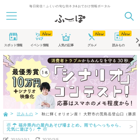
毎日発信！ふくいの旬な街ネタ&おでかけ情報ポータル
スポット
情報
イベント
情報
人気の記事
グルメ
読みもの
読みもの
秋に輝くオリオン座！ 大野市の荒島岳登山口（勝原
☃ ☂ 福井県内の屋内あそび場まとめ。雨でもへっちゃら、
元気に遊ぼう♪ ☂ ☃
2019/10/1
2020/3/5