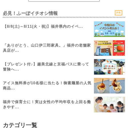
必見！ふーぽイチオシ情報
PR
【8/8(土)～8/11(火・祝)】福井県内のイベ...
「ありがとう、山口伊三郎家具。」福井の老舗家
具店が...
【プレゼント付♪】越美北線と京福バスに乗って
冒険へ...
アイス無料券が10名様に当たる！御素麺屋の人気
商品...
福井で保育士に！実は女性の平均年収を上回る働
きやす...
カテゴリ一覧