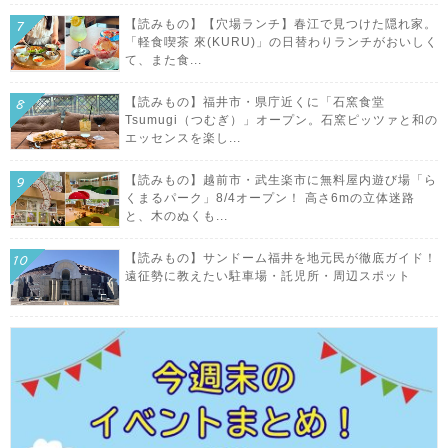
【読みもの】【穴場ランチ】春江で見つけた隠れ家。
「軽食喫茶 來(KURU)」の日替わりランチがおいしく
て、また食...
【読みもの】福井市・県庁近くに「石窯食堂
Tsumugi（つむぎ）」オープン。石窯ピッツァと和の
エッセンスを楽し...
【読みもの】越前市・武生楽市に無料屋内遊び場「ら
くまるパーク」8/4オープン！ 高さ6mの立体迷路
と、木のぬくも...
【読みもの】サンドーム福井を地元民が徹底ガイド！
遠征勢に教えたい駐車場・託児所・周辺スポット