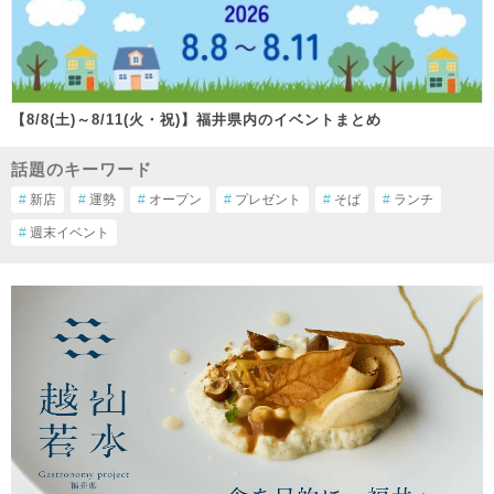
【8/8(土)～8/11(火・祝)】福井県内のイベントまとめ
話題のキーワード
#
新店
#
運勢
#
オープン
#
プレゼント
#
そば
#
ランチ
#
週末イベント