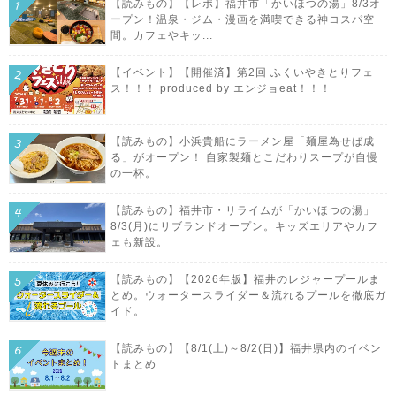
【読みもの】【レポ】福井市「かいほつの湯」8/3オ
ープン！温泉・ジム・漫画を満喫できる神コスパ空
間。カフェやキッ...
【イベント】【開催済】第2回 ふくいやきとりフェ
ス！！！ produced by エンジョeat！！！
【読みもの】小浜貴船にラーメン屋「麺屋為せば成
る」がオープン！ 自家製麺とこだわりスープが自慢
の一杯。
【読みもの】福井市・リライムが「かいほつの湯」
8/3(月)にリブランドオープン。キッズエリアやカフ
ェも新設。
【読みもの】【2026年版】福井のレジャープールま
とめ。ウォータースライダー＆流れるプールを徹底ガ
イド。
【読みもの】【8/1(土)～8/2(日)】福井県内のイベン
トまとめ