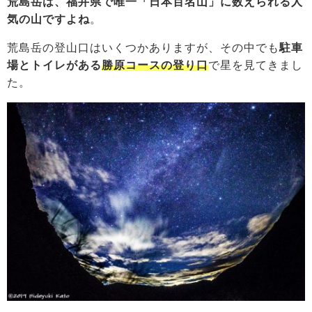
荒島岳は、福井県で唯一「日本百名山」に数えられる人
気の山ですよね
。
荒島岳の登山口はいくつかありますが、その中でも
駐車
場とトイレがある
勝原コースの登り口
で星を見てきまし
た。