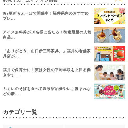
必見！ふーぽイチオシ情報
8/7更新★ふーぽで開催中！福井県内のおすすめ
プレ...
アイス無料券が10名様に当たる！御素麺屋の人気
商品...
「ありがとう、山口伊三郎家具。」福井の老舗家
具店が...
福井で保育士に！実は女性の平均年収を上回る働
きやす...
ふくいのそばを食べて温泉宿泊券やいちほまれな
どの豪...
カテゴリ一覧