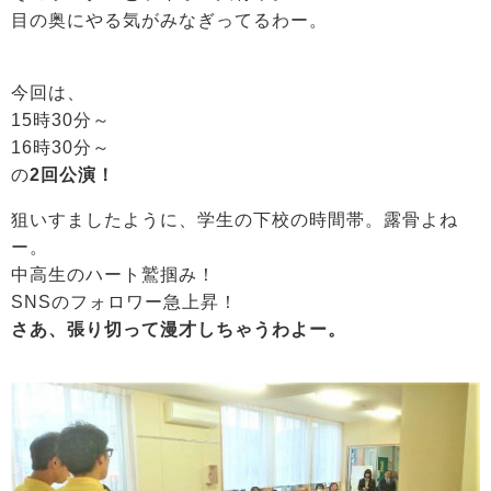
目の奥にやる気がみなぎってるわー。
今回は、
15時30分～
16時30分～
の
2回公演！
狙いすましたように、学生の下校の時間帯。露骨よね
ー。
中高生のハート鷲掴み！
SNSのフォロワー急上昇！
さあ、張り切って漫才しちゃうわよー。