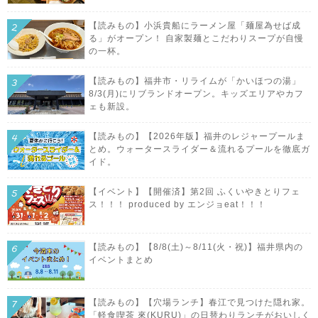
【読みもの】小浜貴船にラーメン屋「麺屋為せば成
る」がオープン！ 自家製麺とこだわりスープが自慢
の一杯。
【読みもの】福井市・リライムが「かいほつの湯」
8/3(月)にリブランドオープン。キッズエリアやカフ
ェも新設。
【読みもの】【2026年版】福井のレジャープールま
とめ。ウォータースライダー＆流れるプールを徹底ガ
イド。
【イベント】【開催済】第2回 ふくいやきとりフェ
ス！！！ produced by エンジョeat！！！
【読みもの】【8/8(土)～8/11(火・祝)】福井県内の
イベントまとめ
【読みもの】【穴場ランチ】春江で見つけた隠れ家。
「軽食喫茶 來(KURU)」の日替わりランチがおいしく