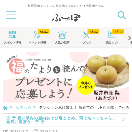
毎日発信！ふくいの旬な街ネタ&おでかけ情報ポータル
スポット
情報
イベント
情報
人気の記事
グルメ
読みもの
読みもの
テンションあげぽよ！ 坂井市の「JR丸岡駅」で住み
☃ ☂ 福井県内の屋内あそび場まとめ。雨でもへっちゃら、
元気に遊ぼう♪ ☂ ☃
2018/11/7
2018/12/5