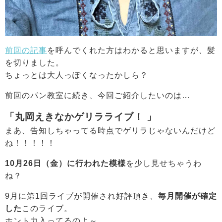
前回の記事
を呼んでくれた方はわかると思いますが、髪
を切りました。
ちょっとは大人っぽくなったかしら？
前回のパン教室に続き、今回ご紹介したいのは…
「丸岡えきなかゲリラライブ！ 」
まあ、告知しちゃってる時点でゲリラじゃないんだけど
ね！！！！！
10月26日（金）に行われた模様
を少し見せちゃうわ
ね？
9月に第1回ライブが開催され好評頂き、
毎月開催が確定
した
このライブ。
ホント力入ってるのよ～。