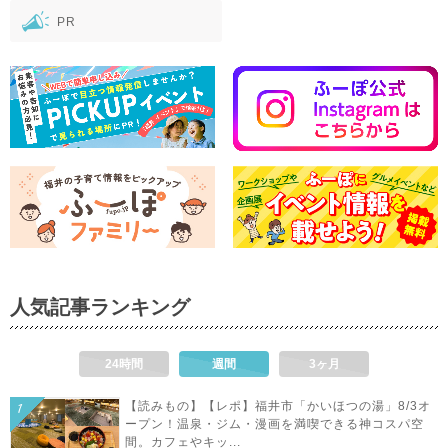
PR
人気記事ランキング
24時間
週間
3ヶ月
【読みもの】【レポ】福井市「かいほつの湯」8/3オ
ープン！温泉・ジム・漫画を満喫できる神コスパ空
間。カフェやキッ...