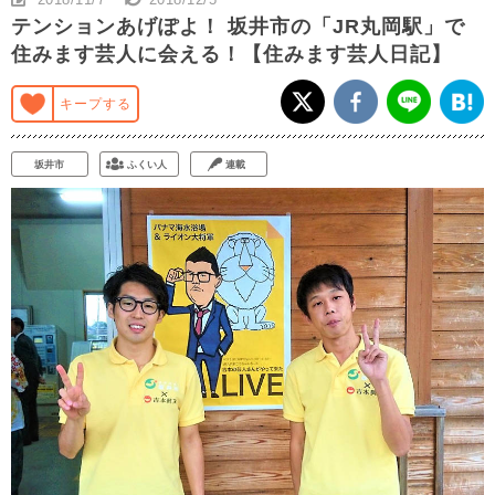
テンションあげぽよ！ 坂井市の「JR丸岡駅」で
住みます芸人に会える！【住みます芸人日記】
キープする
坂井市
ふくい人
連載