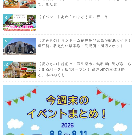
て、また食...
【イベント】あわらのぶどう園に行こう！
【読みもの】サンドーム福井を地元民が徹底ガイド！
遠征勢に教えたい駐車場・託児所・周辺スポット
【読みもの】越前市・武生楽市に無料屋内遊び場「ら
くまるパーク」8/4オープン！ 高さ6mの立体迷路
と、木のぬくも...