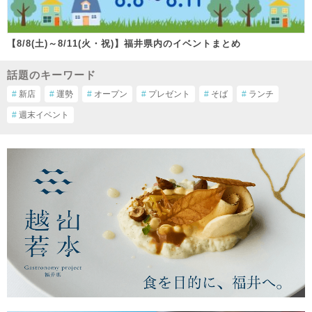
【8/8(土)～8/11(火・祝)】福井県内のイベントまとめ
話題のキーワード
#
新店
#
運勢
#
オープン
#
プレゼント
#
そば
#
ランチ
#
週末イベント