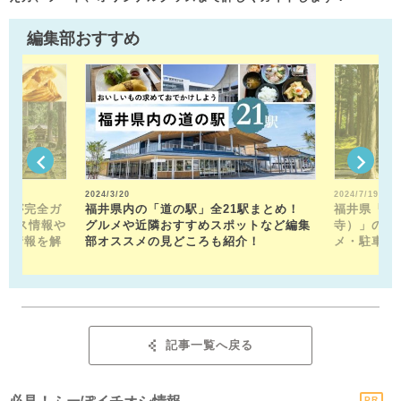
編集部おすすめ
2024/3/20
2024/7/19
トが完全ガ
福井県内の「道の駅」全21駅まとめ！
福井県「平
クセス情報や
グルメや近隣おすすめスポットなど編集
寺）」の見
メ情報を解
部オススメの見どころも紹介！
メ・駐車場
記事一覧へ戻る
PR