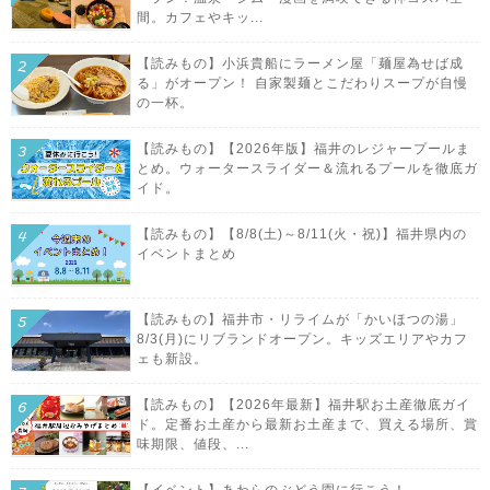
間。カフェやキッ...
【読みもの】小浜貴船にラーメン屋「麺屋為せば成
る」がオープン！ 自家製麺とこだわりスープが自慢
の一杯。
【読みもの】【2026年版】福井のレジャープールま
とめ。ウォータースライダー＆流れるプールを徹底ガ
イド。
【読みもの】【8/8(土)～8/11(火・祝)】福井県内の
イベントまとめ
【読みもの】福井市・リライムが「かいほつの湯」
8/3(月)にリブランドオープン。キッズエリアやカフ
ェも新設。
【読みもの】【2026年最新】福井駅お土産徹底ガイ
ド。定番お土産から最新お土産まで、買える場所、賞
味期限、値段、...
【イベント】あわらのぶどう園に行こう！