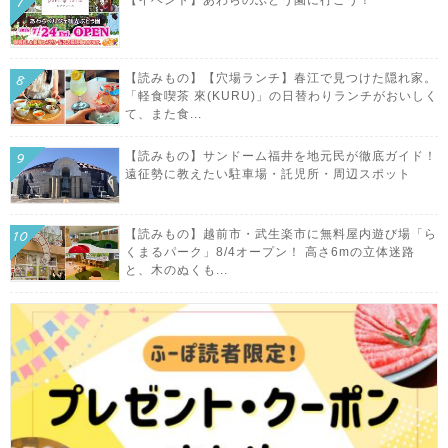
【読みもの】【穴場ランチ】春江で見つけた隠れ家。
「軽食喫茶 來(KURU)」の日替わりランチがおいしく
て、また食...
【読みもの】サンドーム福井を地元民が徹底ガイド！
遠征勢に教えたい駐車場・託児所・周辺スポット
【読みもの】越前市・武生楽市に無料屋内遊び場「ら
くまるパーク」8/4オープン！ 高さ6mの立体迷路
と、木のぬくも...