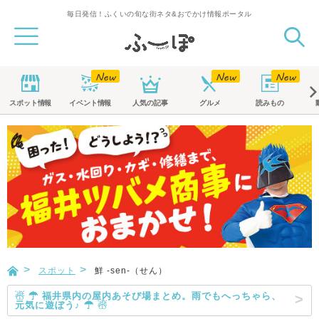
毎日発信！ふくいの旬な街ネタ&おでかけ情報ポータル
スポット
情報
イベント
情報
人気の記事
グルメ
読みもの
スポット
鮮 -sen-（せん）
☃ ☂ 福井県内の屋内あそび場まとめ。雨でもへっちゃら、
元気に遊ぼう♪ ☂ ☃