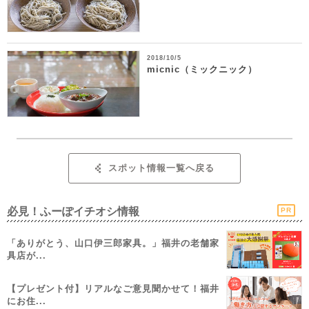
2018/10/5
micnic（ミックニック）
スポット情報一覧へ戻る
必見！ふーぽイチオシ情報
PR
「ありがとう、山口伊三郎家具。」福井の老舗家
具店が...
【プレゼント付】リアルなご意見聞かせて！福井
にお住...