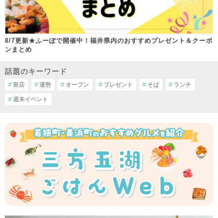
8/7更新★ふーぽで開催中！福井県内のおすすめプレゼント＆クーポ
ンまとめ
話題のキーワード
#
新店
#
運勢
#
オープン
#
プレゼント
#
そば
#
ランチ
#
週末イベント