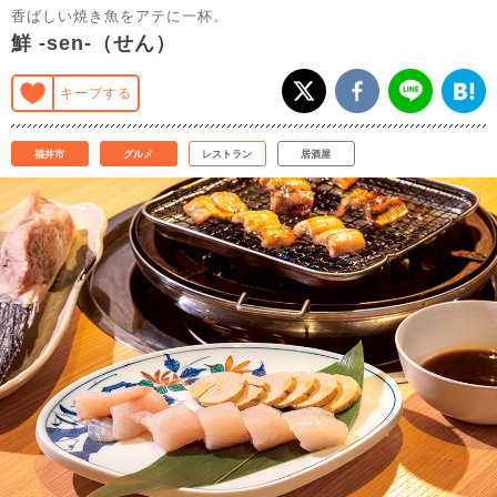
香ばしい焼き魚をアテに一杯。
鮮 -sen-（せん）
キープする
福井市
グルメ
レストラン
居酒屋