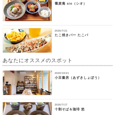
蕎麦庵 sio（シオ）
2026/7/21
たこ焼きバー たこパ
あなたにオススメのスポット
2020/10/21
小豆書房（あずきしょぼう）
2026/7/17
十割そば＆珈琲 悠