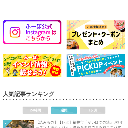
人気記事ランキング
24時間
週間
3ヶ月
【読みもの】【レポ】福井市「かいほつの湯」8/3オ
ープン！温泉・ジム・漫画を満喫できる神コスパ空