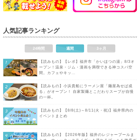
人気記事ランキング
24時間
週間
3ヶ月
【読みもの】【レポ】福井市「かいほつの湯」8/3オ
ープン！温泉・ジム・漫画を満喫できる神コスパ空
間。カフェやキッ...
【読みもの】小浜貴船にラーメン屋「麺屋為せば成
る」がオープン！ 自家製麺とこだわりスープが自慢
の一杯。
【読みもの】【8/8(土)～8/11(火・祝)】福井県内の
イベントまとめ
【読みもの】【2026年版】福井のレジャープールま