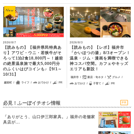
2026/8/7
2026/8/3
【読みもの】【福井県民特典あ
【読みもの】【レポ】福井市
り】アワビ・ウニ・若狭牛がそ
「かいほつの湯」8/3オープン！
ろって1泊2食18,800円～！越前
温泉・ジム・漫画を満喫できる
の絶景温泉旅で最大5,000円分
神コスパ空間。カフェやキッズ
のふくいはぴコインも♪【9/1～
エリアも新設！
10/31】
福井市
新店・旬ネタ
グルメ
越前町
ライフ
おでかけ
PR
おでかけ
子育て
PR
必見！ふーぽイチオシ情報
PR
「ありがとう、山口伊三郎家具。」福井の老舗家
具店が...