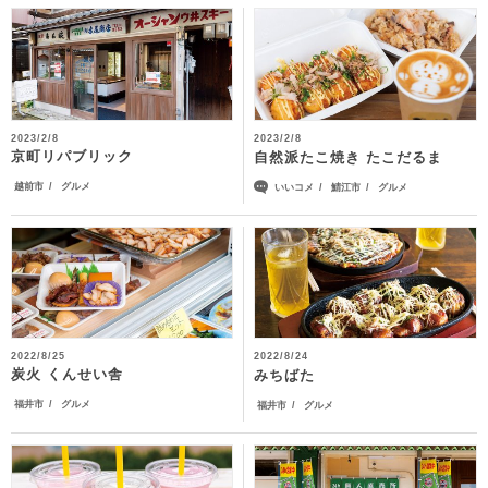
2023/2/8
2023/2/8
京町リパブリック
自然派たこ焼き たこだるま
越前市
グルメ
いいコメ
鯖江市
グルメ
2022/8/25
2022/8/24
炭火 くんせい舎
みちばた
福井市
グルメ
福井市
グルメ