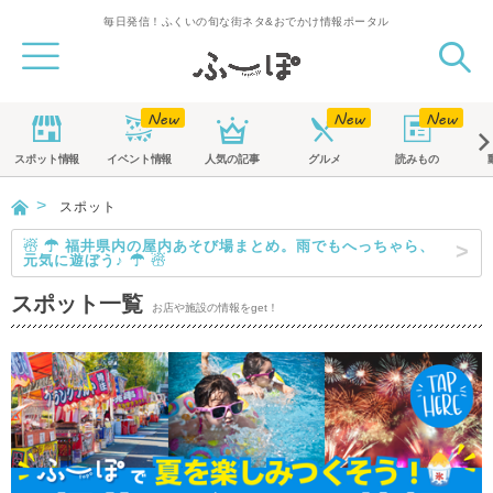
毎日発信！ふくいの旬な街ネタ&おでかけ情報ポータル
スポット
情報
イベント
情報
人気の記事
グルメ
読みもの
スポット
☃ ☂ 福井県内の屋内あそび場まとめ。雨でもへっちゃら、
元気に遊ぼう♪ ☂ ☃
スポット一覧
お店や施設の情報をget！