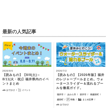
最新の人気記事
2026/8/6
2026/7/2
【読みもの】【8/8(土)～
【読みもの】【2026年版】福井
8/11(火・祝)】福井県内のイベ
のレジャープールまとめ。ウォ
ントまとめ
ータースライダー＆流れるプー
ルを徹底ガイド。
おでかけ
イベント
福井市
あわら市
坂井市
南越前町
越前町
特集
まとめ記事
おでかけ