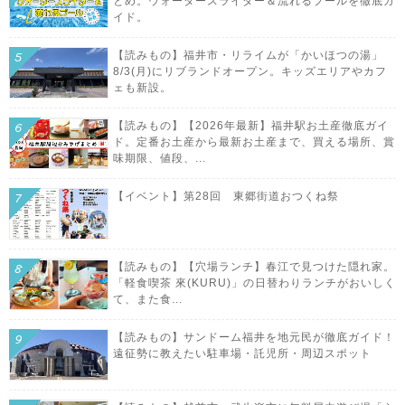
とめ。ウォータースライダー＆流れるプールを徹底ガ
イド。
【読みもの】福井市・リライムが「かいほつの湯」
8/3(月)にリブランドオープン。キッズエリアやカフ
ェも新設。
【読みもの】【2026年最新】福井駅お土産徹底ガイ
ド。定番お土産から最新お土産まで、買える場所、賞
味期限、値段、...
【イベント】第28回 東郷街道おつくね祭
【読みもの】【穴場ランチ】春江で見つけた隠れ家。
「軽食喫茶 來(KURU)」の日替わりランチがおいしく
て、また食...
【読みもの】サンドーム福井を地元民が徹底ガイド！
遠征勢に教えたい駐車場・託児所・周辺スポット