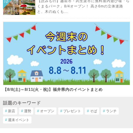
【読みもの】越前市・武生楽市に無料屋内遊び場「ら
くまるパーク」8/4オープン！ 高さ6mの立体迷路
と、木のぬくも...
【8/8(土)～8/11(火・祝)】福井県内のイベントまとめ
話題のキーワード
#
新店
#
運勢
#
オープン
#
プレゼント
#
そば
#
ランチ
#
週末イベント