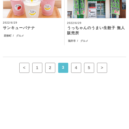
2022/6/29
2022/6/29
うっちゃんのうまい生餃子 無人
サンキューバナナ
販売所
若狭町
グルメ
福井市
グルメ
3
<
1
2
4
5
>