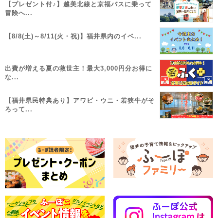
【プレゼント付♪】越美北線と京福バスに乗って
冒険へ...
【8/8(土)～8/11(火・祝)】福井県内のイベ...
出費が増える夏の救世主！最大3,000円分お得に
な...
【福井県民特典あり】アワビ・ウニ・若狭牛がそ
ろって...