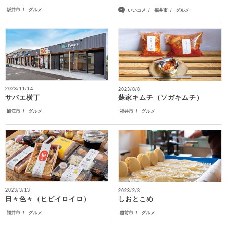
坂井市
グルメ
いいコメ
福井市
グルメ
2023/11/14
2023/8/8
サバエ横丁
蘇家キムチ（ソガキムチ）
鯖江市
グルメ
福井市
グルメ
2023/3/13
2023/2/8
日々色々（ヒビイロイロ）
しおとこめ
福井市
グルメ
越前市
グルメ