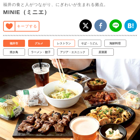
福井の食と人がつながり、にぎわいが生まれる拠点。
MINIE（ミニエ）
キープする
福井市
グルメ
レストラン
そば・うどん
海鮮料理
焼き鳥
ラーメン・餃子
アジア・エスニック
居酒屋