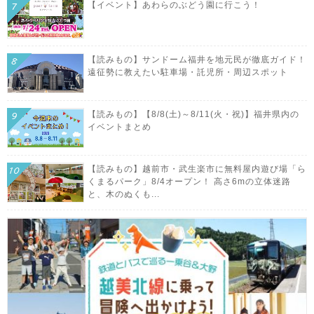
【イベント】あわらのぶどう園に行こう！
【読みもの】サンドーム福井を地元民が徹底ガイド！
遠征勢に教えたい駐車場・託児所・周辺スポット
【読みもの】【8/8(土)～8/11(火・祝)】福井県内の
イベントまとめ
【読みもの】越前市・武生楽市に無料屋内遊び場「ら
くまるパーク」8/4オープン！ 高さ6mの立体迷路
と、木のぬくも...