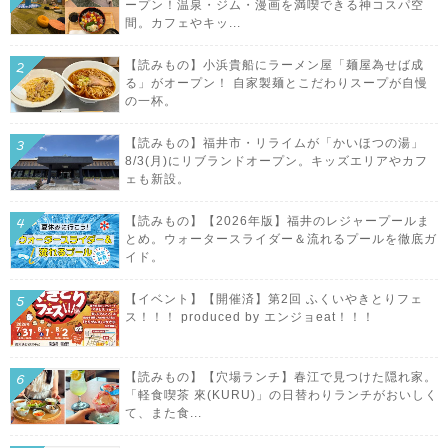
ープン！温泉・ジム・漫画を満喫できる神コスパ空
間。カフェやキッ...
【読みもの】小浜貴船にラーメン屋「麺屋為せば成
る」がオープン！ 自家製麺とこだわりスープが自慢
の一杯。
【読みもの】福井市・リライムが「かいほつの湯」
8/3(月)にリブランドオープン。キッズエリアやカフ
ェも新設。
【読みもの】【2026年版】福井のレジャープールま
とめ。ウォータースライダー＆流れるプールを徹底ガ
イド。
【イベント】【開催済】第2回 ふくいやきとりフェ
ス！！！ produced by エンジョeat！！！
【読みもの】【穴場ランチ】春江で見つけた隠れ家。
「軽食喫茶 來(KURU)」の日替わりランチがおいしく
て、また食...