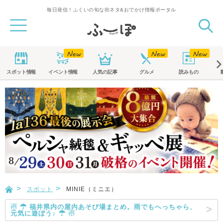
毎日発信！ふくいの旬な街ネタ&おでかけ情報ポータル
スポット
情報
イベント
情報
人気の記事
グルメ
読みもの
スポット
MINIE（ミニエ）
☃ ☂ 福井県内の屋内あそび場まとめ。雨でもへっちゃら、
元気に遊ぼう♪ ☂ ☃