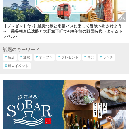
【プレゼント付♪】越美北線と京福バスに乗って冒険へ出かけよう
～一乗谷朝倉氏遺跡と大野城下町で400年前の戦国時代へタイムト
ラベル～
話題のキーワード
#
新店
#
運勢
#
オープン
#
プレゼント
#
そば
#
ランチ
#
週末イベント