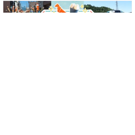
【プレゼント付♪】越美北線と京福バスに乗って冒険へ出かけよう
～一乗谷朝倉氏遺跡と大野城下町で400年前の戦国時代へタイムト
ラベル～