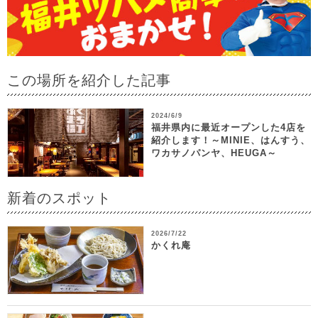
この場所を紹介した記事
2024/6/9
福井県内に最近オープンした4店を
紹介します！～MINIE、はんすう、
ワカサノパンヤ、HEUGA～
新着のスポット
2026/7/22
かくれ庵