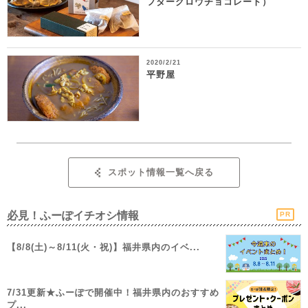
フターグロウチョコレート）
2020/2/21
平野屋
スポット情報一覧へ戻る
必見！ふーぽイチオシ情報
PR
【8/8(土)～8/11(火・祝)】福井県内のイベ...
7/31更新★ふーぽで開催中！福井県内のおすすめ
プ...