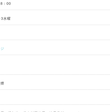
18：00
･3水曜
ージ
禁煙