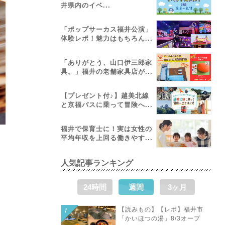
井県内のイベ...
「ポップサーカス福井公演」
体験レポ！魅力はもちろん...
「ありがとう、山口伊三郎家
具。」福井の老舗家具店が...
【プレゼント付♪】越美北線
と京福バスに乗って冒険へ...
福井で保育士に！実は女性の
平均年収を上回る働きやす...
人気記事ランキング
24時間
週間
3ヶ月
【読みもの】【レポ】福井市
「かいほつの湯」8/3オープ