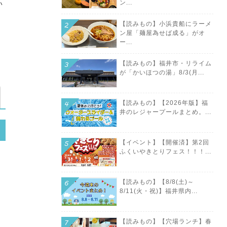
ン...
い
【読みもの】小浜貴船にラーメ
ン屋「麺屋為せば成る」がオ
ー...
【読みもの】福井市・リライム
が「かいほつの湯」8/3(月...
【読みもの】【2026年版】福
井のレジャープールまとめ。...
【イベント】【開催済】第2回
ふくいやきとりフェス！！！...
【読みもの】【8/8(土)～
8/11(火・祝)】福井県内...
【読みもの】【穴場ランチ】春