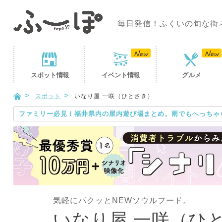
毎日発信！ふくいの旬な街
スポット
情報
イベント
情報
グルメ
スポット
いなり屋 一咲（ひとさき）
ファミリー必見！福井県内の屋内遊び場まとめ。雨でもへっちゃ
気軽にパクッとNEWソウルフード。
いなり屋 一咲（ひ