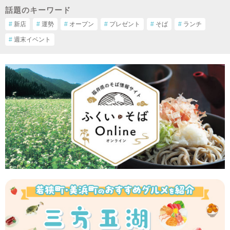
話題のキーワード
#
新店
#
運勢
#
オープン
#
プレゼント
#
そば
#
ランチ
#
週末イベント