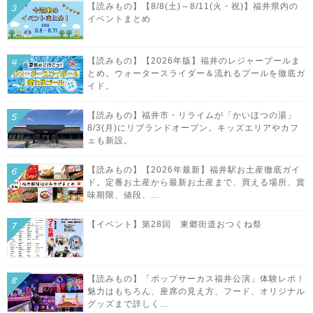
【読みもの】【8/8(土)～8/11(火・祝)】福井県内の
イベントまとめ
【読みもの】【2026年版】福井のレジャープールま
とめ。ウォータースライダー＆流れるプールを徹底ガ
イド。
【読みもの】福井市・リライムが「かいほつの湯」
8/3(月)にリブランドオープン。キッズエリアやカフ
ェも新設。
【読みもの】【2026年最新】福井駅お土産徹底ガイ
ド。定番お土産から最新お土産まで、買える場所、賞
味期限、値段、...
【イベント】第28回 東郷街道おつくね祭
【読みもの】「ポップサーカス福井公演」体験レポ！
魅力はもちろん、座席の見え方、フード、オリジナル
グッズまで詳しく...