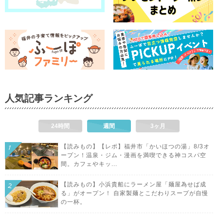
人気記事ランキング
24時間
週間
3ヶ月
【読みもの】【レポ】福井市「かいほつの湯」8/3オ
ープン！温泉・ジム・漫画を満喫できる神コスパ空
間。カフェやキッ...
【読みもの】小浜貴船にラーメン屋「麺屋為せば成
る」がオープン！ 自家製麺とこだわりスープが自慢
の一杯。