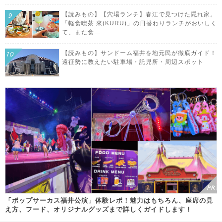
【読みもの】【穴場ランチ】春江で見つけた隠れ家。
「軽食喫茶 來(KURU)」の日替わりランチがおいしく
て、また食...
【読みもの】サンドーム福井を地元民が徹底ガイド！
遠征勢に教えたい駐車場・託児所・周辺スポット
「ポップサーカス福井公演」体験レポ！魅力はもちろん、座席の見
え方、フード、オリジナルグッズまで詳しくガイドします！