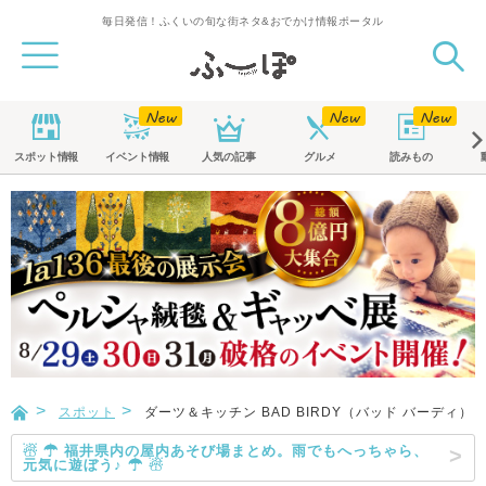
毎日発信！ふくいの旬な街ネタ&おでかけ情報ポータル
スポット
情報
イベント
情報
人気の記事
グルメ
読みもの
スポット
ダーツ＆キッチン BAD BIRDY（バッド バーディ）
☃ ☂ 福井県内の屋内あそび場まとめ。雨でもへっちゃら、
元気に遊ぼう♪ ☂ ☃