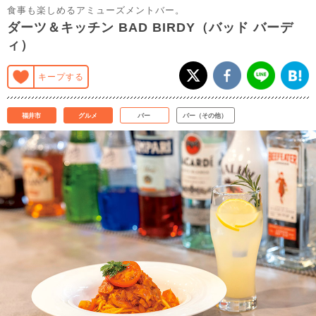
食事も楽しめるアミューズメントバー。
ダーツ＆キッチン BAD BIRDY（バッド バーデ
ィ）
キープする
福井市
グルメ
バー
バー（その他）