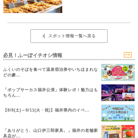
スポット情報一覧へ戻る
必見！ふーぽイチオシ情報
PR
ふくいのそばを食べて温泉宿泊券やいちほまれな
どの豪...
「ポップサーカス福井公演」体験レポ！魅力はも
ちろん...
【8/8(土)～8/11(火・祝)】福井県内のイベ...
「ありがとう、山口伊三郎家具。」福井の老舗家
具店が...