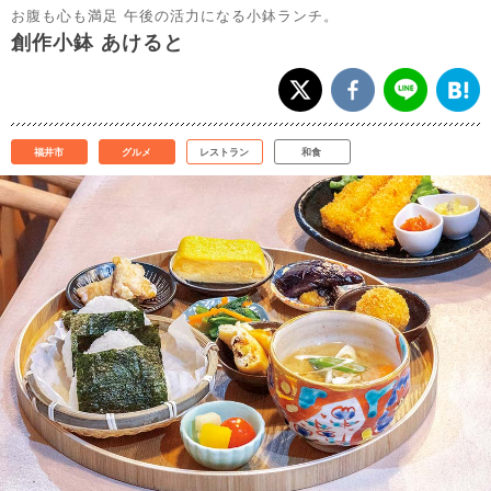
お腹も心も満足 午後の活力になる小鉢ランチ。
創作小鉢 あけると
福井市
グルメ
レストラン
和食