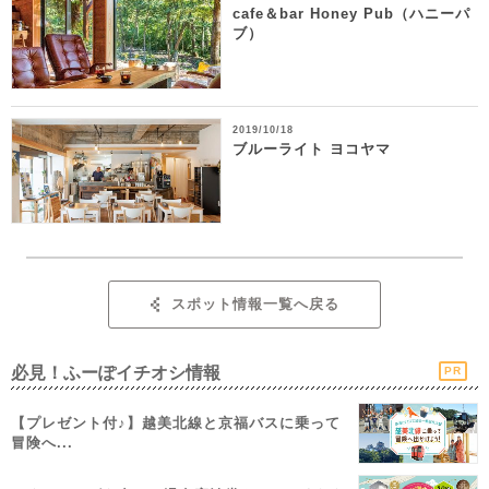
cafe＆bar Honey Pub（ハニーパ
ブ）
2019/10/18
ブルーライト ヨコヤマ
スポット情報一覧へ戻る
必見！ふーぽイチオシ情報
PR
【プレゼント付♪】越美北線と京福バスに乗って
冒険へ...