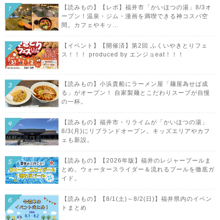
【読みもの】【レポ】福井市「かいほつの湯」8/3オ
ープン！温泉・ジム・漫画を満喫できる神コスパ空
間。カフェやキッ...
【イベント】【開催済】第2回 ふくいやきとりフェ
ス！！！ produced by エンジョeat！！！
【読みもの】小浜貴船にラーメン屋「麺屋為せば成
る」がオープン！ 自家製麺とこだわりスープが自慢
の一杯。
【読みもの】福井市・リライムが「かいほつの湯」
8/3(月)にリブランドオープン。キッズエリアやカフ
ェも新設。
【読みもの】【2026年版】福井のレジャープールま
とめ。ウォータースライダー＆流れるプールを徹底ガ
イド。
【読みもの】【8/1(土)～8/2(日)】福井県内のイベン
トまとめ