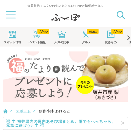
毎日発信！ふくいの旬な街ネタ&おでかけ情報ポータル
スポット
情報
イベント
情報
人気の記事
グルメ
読みもの
スポット
創作小鉢 あけると
☃ ☂ 福井県内の屋内あそび場まとめ。雨でもへっちゃら、
元気に遊ぼう♪ ☂ ☃