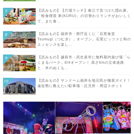
【読みもの】【穴場ランチ】春江で見つけた隠れ家。
「軽食喫茶 來(KURU)」の日替わりランチがおいしく
て、また食...
【読みもの】福井市・県庁近くに「石窯食堂
Tsumugi（つむぎ）」オープン。石窯ピッツァと和の
エッセンスを楽し...
【読みもの】越前市・武生楽市に無料屋内遊び場「ら
くまるパーク」8/4オープン！ 高さ6mの立体迷路
と、木のぬくも...
【読みもの】サンドーム福井を地元民が徹底ガイド！
遠征勢に教えたい駐車場・託児所・周辺スポット