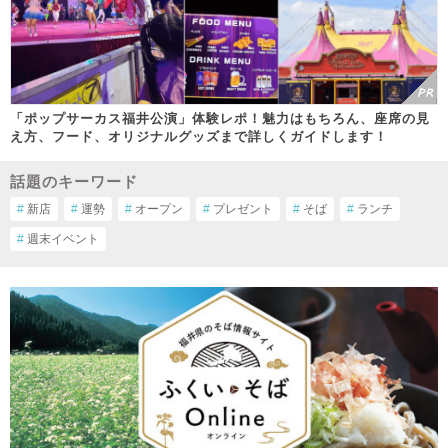
「ポップサーカス福井公演」体験レポ！魅力はもちろん、座席の見
え方、フード、オリジナルグッズまで詳しくガイドします！
話題のキーワード
#
新店
#
運勢
#
オープン
#
プレゼント
#
そば
#
ランチ
#
週末イベント