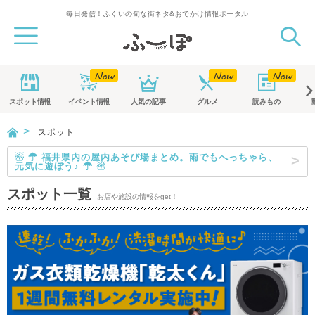
毎日発信！ふくいの旬な街ネタ&おでかけ情報ポータル
スポット
情報
イベント
情報
人気の記事
グルメ
読みもの
スポット
☃ ☂ 福井県内の屋内あそび場まとめ。雨でもへっちゃら、
元気に遊ぼう♪ ☂ ☃
スポット一覧
お店や施設の情報をget！