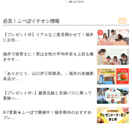
おでかけ
必見！ふーぽイチオシ情報
PR
【プレゼント付】リアルなご意見聞かせて！福井
にお住...
福井で保育士に！実は女性の平均年収を上回る働
きやす...
「ありがとう、山口伊三郎家具。」福井の老舗家
具店が...
【プレゼント付♪】越美北線と京福バスに乗って
冒険へ...
8/7更新★ふーぽで開催中！福井県内のおすすめ
プレ...