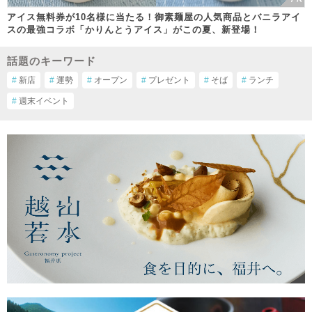
アイス無料券が10名様に当たる！御素麺屋の人気商品とバニラアイ
スの最強コラボ「かりんとうアイス」がこの夏、新登場！
話題のキーワード
#
新店
#
運勢
#
オープン
#
プレゼント
#
そば
#
ランチ
#
週末イベント