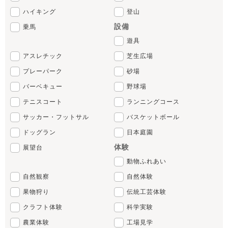
ハイキング
登山
設備
乗馬
遊具
アスレチック
芝生広場
プレーパーク
砂場
バーベキュー
野球場
テニスコート
ランニングコース
サッカー・フットサル
バスケットボール
ドッグラン
日本庭園
体験
展望台
動物ふれあい
自然観察
自然体験
果物狩り
伝統工芸体験
クラフト体験
科学実験
農業体験
工場見学