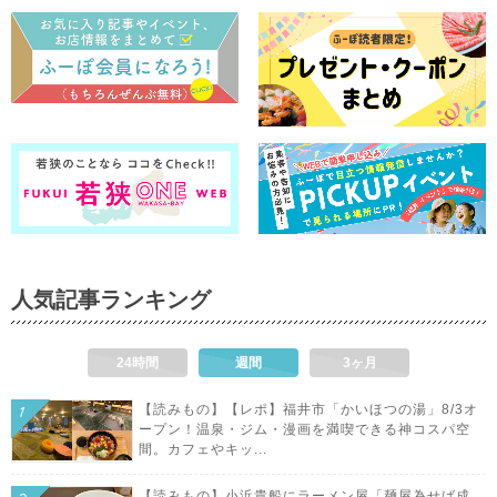
人気記事ランキング
24時間
週間
3ヶ月
【読みもの】【レポ】福井市「かいほつの湯」8/3オ
ープン！温泉・ジム・漫画を満喫できる神コスパ空
間。カフェやキッ...
【読みもの】小浜貴船にラーメン屋「麺屋為せば成