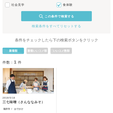
社会見学
食体験
この条件で検索する
検索条件をすべてリセットする
条件をチェックしたら下の検索ボタンをクリック
新着順
新着いいコメ順
いいコメ数順
1
件数：
件
2018/5/18
三七味噌（さんななみそ）
福井市
おでかけ