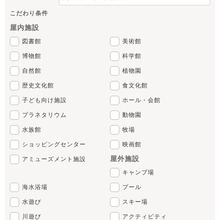
こだわり条件
屋内施設
図書館
美術館
博物館
科学館
自然館
植物園
歴史文化館
食文化館
子ども向け施設
ホール・会館
プラネタリウム
動物園
水族館
牧場
ショッピングセンター
映画館
屋外施設
アミューズメント施設
キャンプ場
海水浴場
プール
水遊び
スキー場
川遊び
アクティビティ