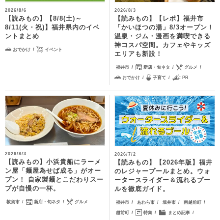
2026/8/6
2026/8/3
【読みもの】【8/8(土)～
【読みもの】【レポ】福井市
8/11(火・祝)】福井県内のイベ
「かいほつの湯」8/3オープン！
ントまとめ
温泉・ジム・漫画を満喫できる
神コスパ空間。カフェやキッズ
おでかけ
イベント
エリアも新設！
福井市
新店・旬ネタ
グルメ
おでかけ
子育て
PR
2026/8/3
2026/7/2
【読みもの】小浜貴船にラーメ
【読みもの】【2026年版】福井
ン屋「麺屋為せば成る」がオー
のレジャープールまとめ。ウォ
プン！ 自家製麺とこだわりスー
ータースライダー＆流れるプー
プが自慢の一杯。
ルを徹底ガイド。
敦賀市
新店・旬ネタ
グルメ
福井市
あわら市
坂井市
南越前町
越前町
特集
まとめ記事