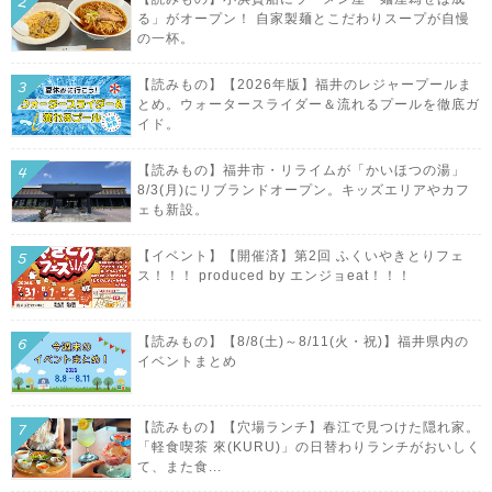
る」がオープン！ 自家製麺とこだわりスープが自慢
の一杯。
【読みもの】【2026年版】福井のレジャープールま
とめ。ウォータースライダー＆流れるプールを徹底ガ
イド。
【読みもの】福井市・リライムが「かいほつの湯」
8/3(月)にリブランドオープン。キッズエリアやカフ
ェも新設。
【イベント】【開催済】第2回 ふくいやきとりフェ
ス！！！ produced by エンジョeat！！！
【読みもの】【8/8(土)～8/11(火・祝)】福井県内の
イベントまとめ
【読みもの】【穴場ランチ】春江で見つけた隠れ家。
「軽食喫茶 來(KURU)」の日替わりランチがおいしく
て、また食...