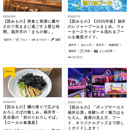
2026/8/8
2026/7/2
【読みもの】美食と美酒に癒や
【読みもの】【2026年版】福井
されて気ままに過ごす上質な時
のレジャープールまとめ。ウォ
間。福井市の「まちの都」。
ータースライダー＆流れるプー
ルを徹底ガイド。
福井市
グルメ
おでかけ
連載
福井市
あわら市
坂井市
南越前町
越前町
特集
まとめ記事
おでかけ
2026/8/9
2026/7/23
【読みもの】磯の香りで広がる
【読みもの】「ポップサーカス
おろしそばの愉しみ。福井市・
福井公演」体験レポ！魅力はも
見吉屋の「岩のりおろしそば」
ちろん、座席の見え方、フー
【ローカル食遺産】
ド、オリジナルグッズまで詳し
くガイドします！