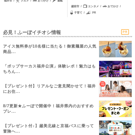
福井市
グルメ
おでかけ
連載
越前市
エンタメ
おでかけ
子育て
PR
必見！ふーぽイチオシ情報
PR
アイス無料券が10名様に当たる！御素麺屋の人気
商品...
「ポップサーカス福井公演」体験レポ！魅力はも
ちろん...
【プレゼント付】リアルなご意見聞かせて！福井
にお住...
8/7更新★ふーぽで開催中！福井県内のおすすめ
プレ...
【プレゼント付♪】越美北線と京福バスに乗って
冒険へ...