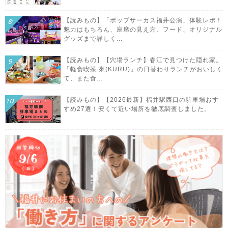
【読みもの】「ポップサーカス福井公演」体験レポ！
魅力はもちろん、座席の見え方、フード、オリジナル
グッズまで詳しく...
【読みもの】【穴場ランチ】春江で見つけた隠れ家。
「軽食喫茶 來(KURU)」の日替わりランチがおいしく
て、また食...
【読みもの】【2026最新】福井駅西口の駐車場おす
すめ27選！安くて近い場所を徹底調査しました。