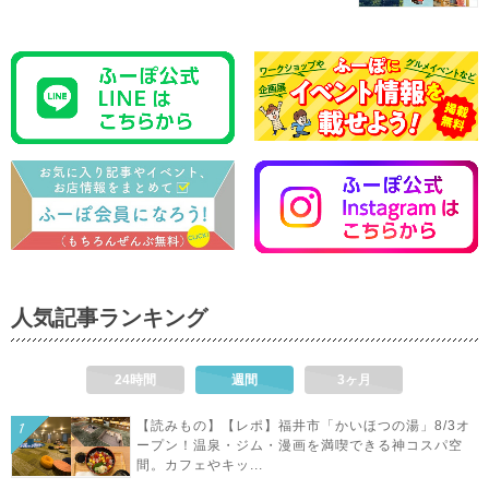
人気記事ランキング
24時間
週間
3ヶ月
【読みもの】【レポ】福井市「かいほつの湯」8/3オ
ープン！温泉・ジム・漫画を満喫できる神コスパ空
間。カフェやキッ...