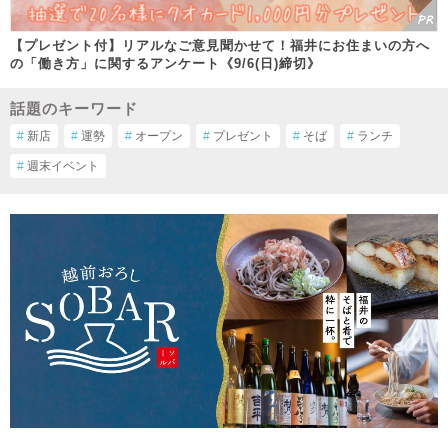
【プレゼント付】リアルなご意見聞かせて！福井にお住まいの方へ
の「働き方」に関するアンケート《9/6(日)締切》
話題のキーワード
#
新店
#
運勢
#
オープン
#
プレゼント
#
そば
#
ランチ
#
週末イベント