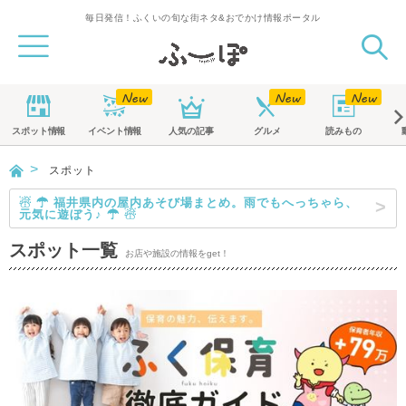
毎日発信！ふくいの旬な街ネタ&おでかけ情報ポータル
スポット
情報
イベント
情報
人気の記事
グルメ
読みもの
スポット
☃ ☂ 福井県内の屋内あそび場まとめ。雨でもへっちゃら、
元気に遊ぼう♪ ☂ ☃
スポット一覧
お店や施設の情報をget！