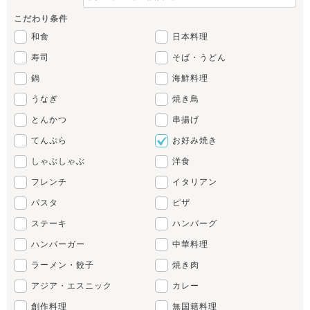
こだわり条件
和食
日本料理
寿司
そば・うどん
鍋
海鮮料理
うなぎ
焼き鳥
とんかつ
串揚げ
てんぷら
お好み焼き
しゃぶしゃぶ
洋食
フレンチ
イタリアン
パスタ
ピザ
ステーキ
ハンバーグ
ハンバーガー
中華料理
ラーメン・餃子
焼き肉
アジア・エスニック
カレー
創作料理
無国籍料理