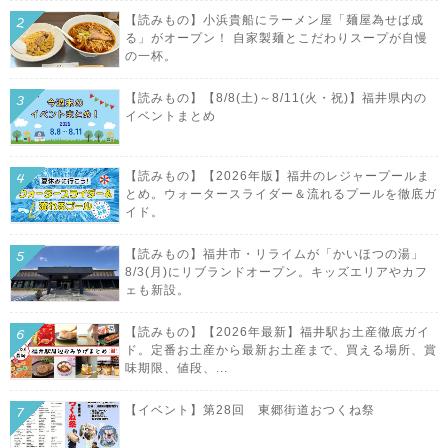
【読みもの】小浜貴船にラーメン屋「麺屋為せば成
る」がオープン！ 自家製麺とこだわりスープが自慢
の一杯。
【読みもの】【8/8(土)～8/11(火・祝)】福井県内の
イベントまとめ
【読みもの】【2026年版】福井のレジャープールま
とめ。ウォータースライダー＆流れるプールを徹底ガ
イド。
【読みもの】福井市・リライムが「かいほつの湯」
8/3(月)にリブランドオープン。キッズエリアやカフ
ェも新設。
【読みもの】【2026年最新】福井駅お土産徹底ガイ
ド。定番お土産から最新お土産まで、買える場所、賞
味期限、値段、...
【イベント】第28回 東郷街道おつくね祭