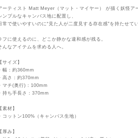
アーティスト Matt Meyer（マット・マイヤー） が描く妖怪ア
シンプルなキャンバス地に配置し、
日常で使いやすいのに“見た人が二度見する存在感”を持たせて
ラフに使えるのに、どこか静かな違和感が残る。
そんなアイテムを求める人へ。
【サイズ】
・幅：約360mm
・高さ：約370mm
・マチ(奥行)：100mm
・持ち手長さ：370mm
【素材】
・コットン100%（キャンバス生地）
【厚み】