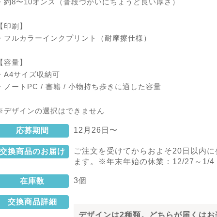
・約8〜10オンス（普段づかいにちょうど良い厚さ）
【印刷】
・フルカラーインクプリント（耐摩擦仕様）
【容量】
・A4サイズ収納可
・ノートPC / 書籍 / 小物持ち歩きに適した容量
※デザインの選択はできません
12月26日〜
応募期間
ご注文を受けてからおよそ20日以内に
交換商品のお届け
ます。※年末年始の休業：12/27～1/4
3個
在庫数
交換商品詳細
デザインは2種類。
どちらが届くはお