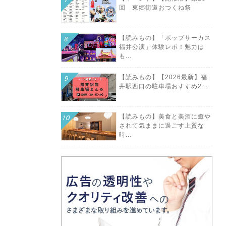
回 東郷街道おつくね祭
【読みもの】「ポップサーカス
福井公演」体験レポ！魅力は
も...
【読みもの】【2026最新】福
井駅西口の駐車場おすすめ2...
【読みもの】美食と美酒に癒や
されて気ままに過ごす上質な
時...