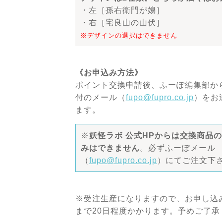
・左［孫右衛門が嬶］
・右［宅良山の山伏］
※デザインの選択はできません
《お申込み方法》
ポイント交換申請後、ふーぽ編集部か
付のメール（
fupo@fupro.co.jp
）をお
ます。
※
妖怪ラボ 公式HPからは交換商品
みはできません
。必ずふーぽメール
（
fupo@fupro.co.jp
）にてご注文下
※受注生産になりますので、お申し込
まで20日程度かかります。予めご了承