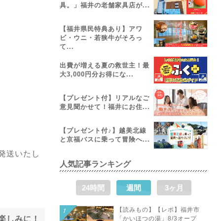
具。」福井の老舗家具店が...
【福井県民特典あり】アワ
ビ・ウニ・若狭牛がそろっ
て...
出費が増える夏の救世主！最
大3,000円分お得にな...
【プレゼント付】リアルなご
意見聞かせて！福井にお住...
【プレゼント付♪】越美北線
と京福バスに乗って冒険へ...
発送いたし
人気記事ランキング
24時間
週間
3ヶ月
【読みもの】【レポ】福井市
楽しみに！
「かいほつの湯」8/3オープ