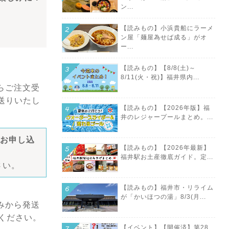
ン...
【読みもの】小浜貴船にラーメ
ン屋「麺屋為せば成る」がオ
ー...
【読みもの】【8/8(土)～
8/11(火・祝)】福井県内...
らご注文受
送りいたし
【読みもの】【2026年版】福
井のレジャープールまとめ。...
のお申し込
【読みもの】【2026年最新】
福井駅お土産徹底ガイド。定...
さい。
【読みもの】福井市・リライム
が「かいほつの湯」8/3(月...
みから発送
ください。
【イベント】【開催済】第28