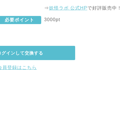
⇒
妖怪ラボ 公式HP
で好評販売中！
3000pt
必要ポイント
ログインして交換する
会員登録はこちら