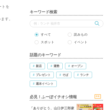
ートを
キーワード検索
います。
すべて
読みもの
スポット
イベント
話題のキーワード
#
新店
#
運勢
#
オープン
#
プレゼント
#
そば
#
ランチ
#
週末イベント
必見！ふーぽイチオシ情報
PR
「ありがとう、山口伊三郎家