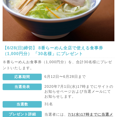
【6/28(日)締切】 8番らーめん全店で使える食事券
（1,000円分） 「30名様」にプレゼント
８番らーめんお食事券（1,000円分）を、合計30名様にプレゼ
ントいたします。
6月12日〜6月28日まで
応募期間
2020年7月1日(水)17時までにサイトの
当選発表
お知らせページおよび当選メールにて
お知らせします。
31名
当選数
プレゼント詳細
当選者には、
7/1
(水)
17時までに当選メ