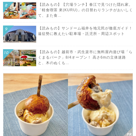
【読みもの】【穴場ランチ】春江で見つけた隠れ家。
「軽食喫茶 來(KURU)」の日替わりランチがおいしく
て、また食...
【読みもの】サンドーム福井を地元民が徹底ガイド！
遠征勢に教えたい駐車場・託児所・周辺スポット
【読みもの】越前市・武生楽市に無料屋内遊び場「ら
くまるパーク」8/4オープン！ 高さ6mの立体迷路
と、木のぬくも...