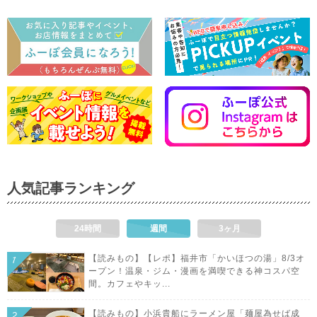
人気記事ランキング
24時間
週間
3ヶ月
【読みもの】【レポ】福井市「かいほつの湯」8/3オ
ープン！温泉・ジム・漫画を満喫できる神コスパ空
間。カフェやキッ...
【読みもの】小浜貴船にラーメン屋「麺屋為せば成