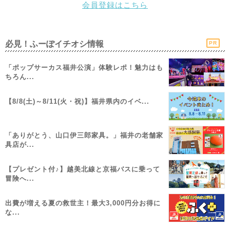
会員登録はこちら
必見！ふーぽイチオシ情報
PR
「ポップサーカス福井公演」体験レポ！魅力はも
ちろん...
【8/8(土)～8/11(火・祝)】福井県内のイベ...
「ありがとう、山口伊三郎家具。」福井の老舗家
具店が...
【プレゼント付♪】越美北線と京福バスに乗って
冒険へ...
出費が増える夏の救世主！最大3,000円分お得に
な...