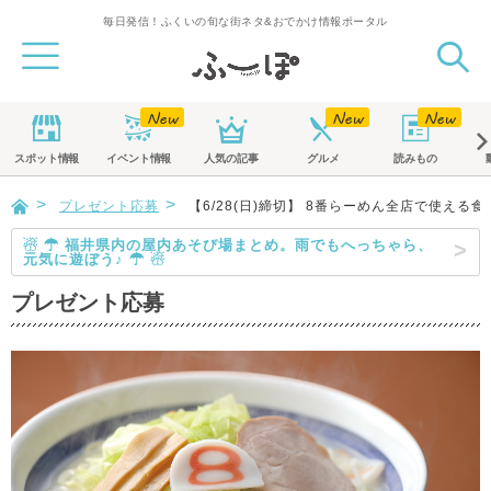
毎日発信！ふくいの旬な街ネタ&おでかけ情報ポータル
スポット
情報
イベント
情報
人気の記事
グルメ
読みもの
プレゼント応募
【6/28(日)締切】 8番らーめん全店で使える食
☃ ☂ 福井県内の屋内あそび場まとめ。雨でもへっちゃら、
元気に遊ぼう♪ ☂ ☃
プレゼント応募