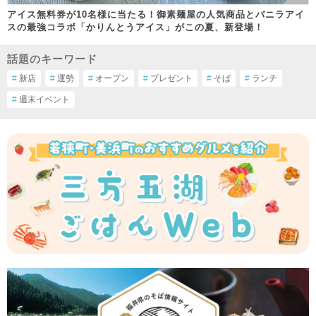
アイス無料券が10名様に当たる！御素麺屋の人気商品とバニラアイ
スの最強コラボ「かりんとうアイス」がこの夏、新登場！
話題のキーワード
#
新店
#
運勢
#
オープン
#
プレゼント
#
そば
#
ランチ
#
週末イベント