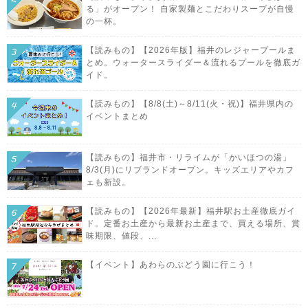
る」がオープン！ 自家製麺とこだわりスープが自慢
の一杯。
【読みもの】【2026年版】福井のレジャープールま
とめ。ウォータースライダー＆流れるプールを徹底ガ
イド。
【読みもの】【8/8(土)～8/11(火・祝)】福井県内の
イベントまとめ
【読みもの】福井市・リライムが「かいほつの湯」
8/3(月)にリブランドオープン。キッズエリアやカフ
ェも新設。
【読みもの】【2026年最新】福井駅お土産徹底ガイ
ド。定番お土産から最新お土産まで、買える場所、賞
味期限、値段、...
【イベント】あわらのぶどう園に行こう！