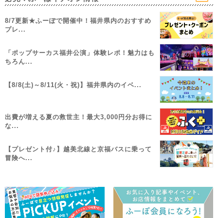
8/7更新★ふーぽで開催中！福井県内のおすすめ
プレ...
「ポップサーカス福井公演」体験レポ！魅力はも
ちろん...
【8/8(土)～8/11(火・祝)】福井県内のイベ...
出費が増える夏の救世主！最大3,000円分お得に
な...
【プレゼント付♪】越美北線と京福バスに乗って
冒険へ...