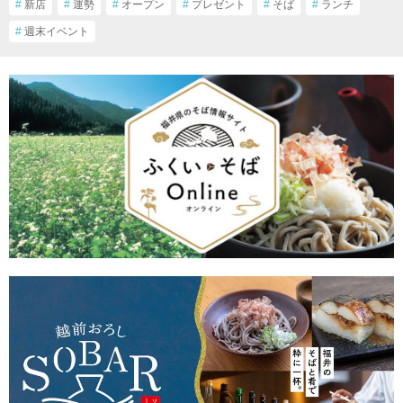
#
新店
#
運勢
#
オープン
#
プレゼント
#
そば
#
ランチ
#
週末イベント