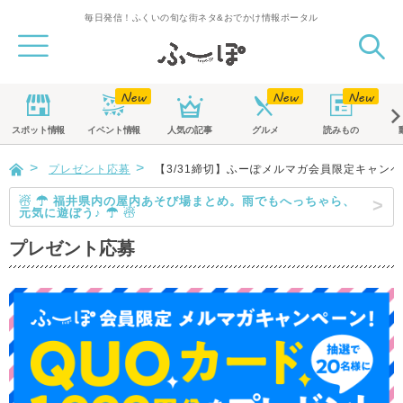
毎日発信！ふくいの旬な街ネタ&おでかけ情報ポータル
スポット
情報
イベント
情報
人気の記事
グルメ
読みもの
プレゼント応募
【3/31締切】ふーぽメルマガ会員限定キャンペー
☃ ☂ 福井県内の屋内あそび場まとめ。雨でもへっちゃら、
元気に遊ぼう♪ ☂ ☃
プレゼント応募