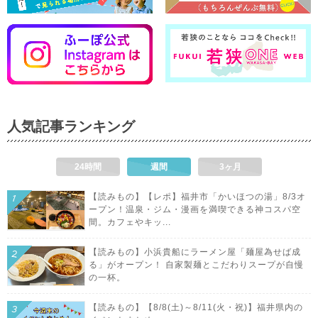
人気記事ランキング
24時間
週間
3ヶ月
【読みもの】【レポ】福井市「かいほつの湯」8/3オ
ープン！温泉・ジム・漫画を満喫できる神コスパ空
間。カフェやキッ...
【読みもの】小浜貴船にラーメン屋「麺屋為せば成
る」がオープン！ 自家製麺とこだわりスープが自慢
の一杯。
【読みもの】【8/8(土)～8/11(火・祝)】福井県内の