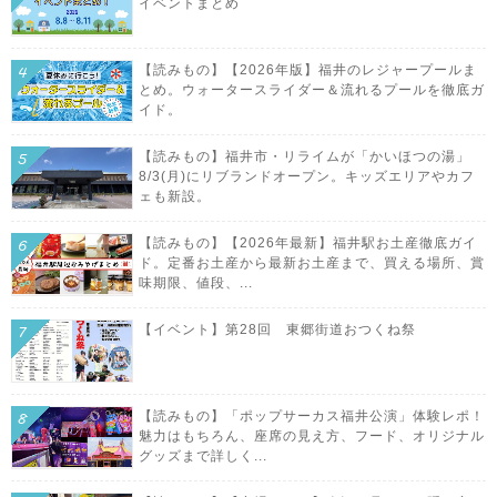
イベントまとめ
【読みもの】【2026年版】福井のレジャープールま
とめ。ウォータースライダー＆流れるプールを徹底ガ
イド。
【読みもの】福井市・リライムが「かいほつの湯」
8/3(月)にリブランドオープン。キッズエリアやカフ
ェも新設。
【読みもの】【2026年最新】福井駅お土産徹底ガイ
ド。定番お土産から最新お土産まで、買える場所、賞
味期限、値段、...
【イベント】第28回 東郷街道おつくね祭
【読みもの】「ポップサーカス福井公演」体験レポ！
魅力はもちろん、座席の見え方、フード、オリジナル
グッズまで詳しく...