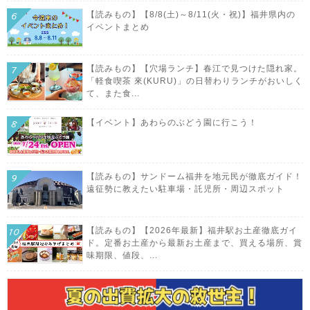
【読みもの】【8/8(土)～8/11(火・祝)】福井県内の
イベントまとめ
【読みもの】【穴場ランチ】春江で見つけた隠れ家。
「軽食喫茶 來(KURU)」の日替わりランチがおいしく
て、また食...
【イベント】あわらのぶどう園に行こう！
【読みもの】サンドーム福井を地元民が徹底ガイド！
遠征勢に教えたい駐車場・託児所・周辺スポット
【読みもの】【2026年最新】福井駅お土産徹底ガイ
ド。定番お土産から最新お土産まで、買える場所、賞
味期限、値段、...