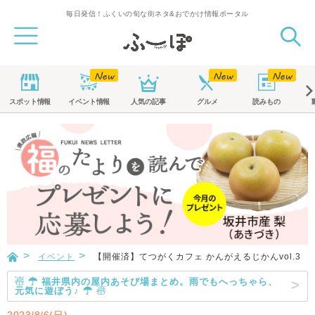
毎日発信！ふくいの旬な街ネタ&おでかけ情報ポータル
スポット
情報
イベント
情報
人気の記事
グルメ
読みもの
イベント
【開催済】てつがくカフェ かんがえるじかんvol.3
☃ ☂ 福井県内の屋内あそび場まとめ。雨でもへっちゃら、
元気に遊ぼう♪ ☂ ☃
2023/8/6(日)