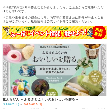
※掲載内容に誤りや修正などがありましたら、
こちら
からご連絡いただ
けると幸いです。
※天候や主催者様の都合により、内容等が変更または開催が中止となる
場合がございます。
最新情報は公式サイト等でご確認ください。
花えちぜん ～ふるさとふくいのおいしいを贈る～
2026/8/8(土)
2026/8/16(日)
〜