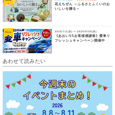
花えちぜん ～ふるさとふくいのお
いしいを贈る～
2026/7/1(水)
2026/9/30(水)
〜
《あおいSSお客様感謝祭》愛車リ
フレッシュキャンペーン開催中
あわせて読みたい