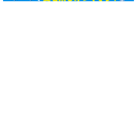
【8/8(土)～8/11(火・祝)】福井県内のイベントまとめ