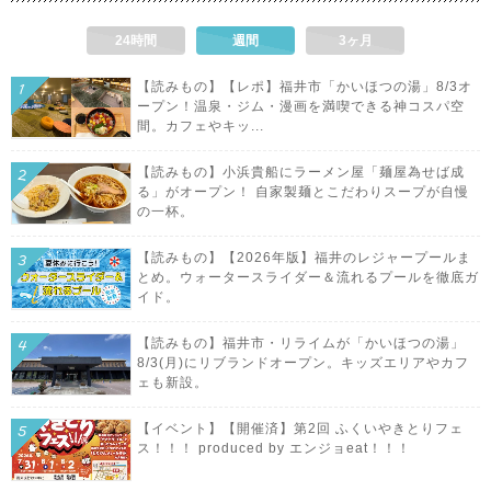
24時間
週間
3ヶ月
【読みもの】【レポ】福井市「かいほつの湯」8/3オ
ープン！温泉・ジム・漫画を満喫できる神コスパ空
間。カフェやキッ...
【読みもの】小浜貴船にラーメン屋「麺屋為せば成
る」がオープン！ 自家製麺とこだわりスープが自慢
の一杯。
【読みもの】【2026年版】福井のレジャープールま
とめ。ウォータースライダー＆流れるプールを徹底ガ
イド。
【読みもの】福井市・リライムが「かいほつの湯」
8/3(月)にリブランドオープン。キッズエリアやカフ
ェも新設。
【イベント】【開催済】第2回 ふくいやきとりフェ
ス！！！ produced by エンジョeat！！！