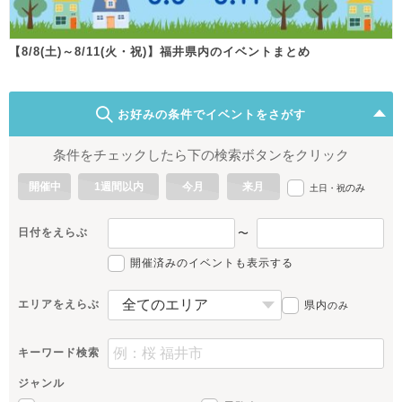
【8/8(土)～8/11(火・祝)】福井県内のイベントまとめ
お好みの条件でイベントをさがす
条件をチェックしたら下の検索ボタンをクリック
開催中
1週間以内
今月
来月
のみ
土日・祝
日付をえらぶ
〜
開催済みのイベントも表示する
エリアをえらぶ
県内
のみ
キーワード検索
ジャンル