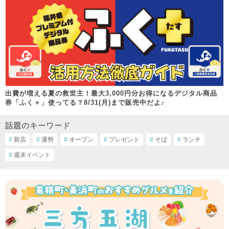
出費が増える夏の救世主！最大3,000円分お得になるデジタル商品
券「ふく＋」使ってる？8/31(月)まで販売中だよ♪
話題のキーワード
#
新店
#
運勢
#
オープン
#
プレゼント
#
そば
#
ランチ
#
週末イベント