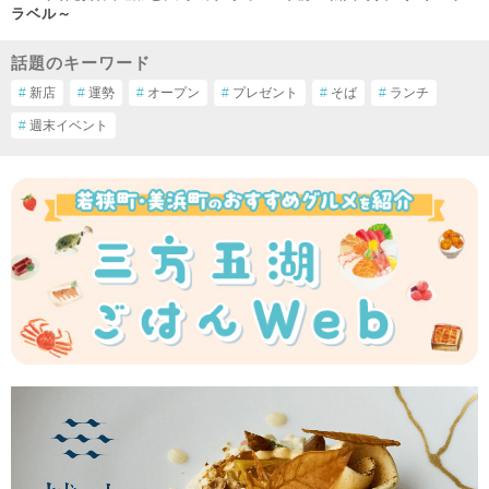
ラベル～
話題のキーワード
#
新店
#
運勢
#
オープン
#
プレゼント
#
そば
#
ランチ
#
週末イベント