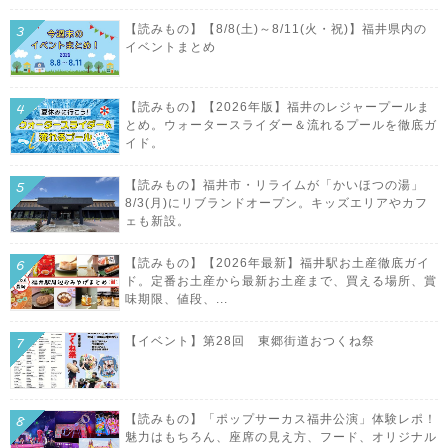
【読みもの】【8/8(土)～8/11(火・祝)】福井県内の
イベントまとめ
【読みもの】【2026年版】福井のレジャープールま
とめ。ウォータースライダー＆流れるプールを徹底ガ
イド。
【読みもの】福井市・リライムが「かいほつの湯」
8/3(月)にリブランドオープン。キッズエリアやカフ
ェも新設。
【読みもの】【2026年最新】福井駅お土産徹底ガイ
ド。定番お土産から最新お土産まで、買える場所、賞
味期限、値段、...
【イベント】第28回 東郷街道おつくね祭
【読みもの】「ポップサーカス福井公演」体験レポ！
魅力はもちろん、座席の見え方、フード、オリジナル