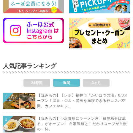
人気記事ランキング
24時間
週間
3ヶ月
【読みもの】【レポ】福井市「かいほつの湯」8/3オ
ープン！温泉・ジム・漫画を満喫できる神コスパ空
間。カフェやキッ...
【読みもの】小浜貴船にラーメン屋「麺屋為せば成
る」がオープン！ 自家製麺とこだわりスープが自慢
の一杯。