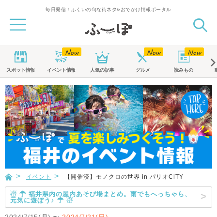
毎日発信！ふくいの旬な街ネタ&おでかけ情報ポータル
スポット
情報
イベント
情報
人気の記事
グルメ
読みもの
イベント
【開催済】モノクロの世界 in パリオCiTY
☃ ☂ 福井県内の屋内あそび場まとめ。雨でもへっちゃら、
元気に遊ぼう♪ ☂ ☃
2024/7/15(月)
〜
2024/7/21(日)