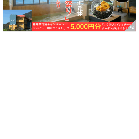
【福井県民特典あり】アワビ・ウニ・若狭牛がそろって1泊2食
18,800円～！越前の絶景温泉旅で最大5,000円分のふくいはぴコイ
ンも♪【9/1～10/31】