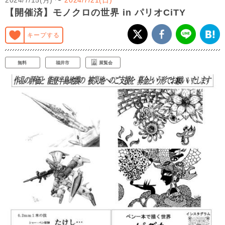
【開催済】モノクロの世界 in パリオCiTY
キープする
無料
福井市
展覧会