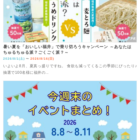
暑い夏を「おいしい福井」で乗り切ろうキャンペーン ～あなたは
ちゅるちゅる派？ごくごく派？～
2026/8/1(土)
2026/8/16(日)
〜
いよいよ8月、夏真っ盛りですね。 食欲も減ってくるこの季節にぴったり♪
抽選で100名様に福井の...