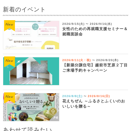
新着のイベント
2026/9/15(火)
2026/9/16(水)
〜
女性のための再就職支援セミナー＆
就職面談会
2026/8/11(火・祝)
2026/8/20(木)
〜
【新築分譲住宅】越前市芝原２丁目
ご来場予約キャンペーン
2026/8/8(土)
2026/8/16(日)
〜
花えちぜん ～ふるさとふくいのお
いしいを贈る～
あわせて読みたい