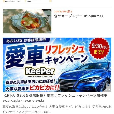
2026/8/9(日)
森のオープンデー in summer
《あおいSSお客様感謝祭》愛車リフレッシュキャンペーン開催中
2026/7/1(水)
2026/9/30(水)
〜
真夏の洗車はあおいにお任せ！ 大事な愛車をピカピカに！！ 福井県内のあ
おいサービスステーション（SS...