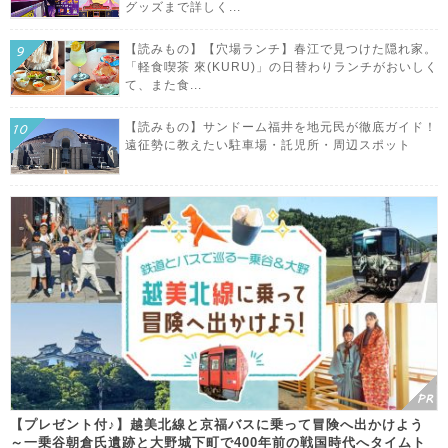
グッズまで詳しく...
【読みもの】【穴場ランチ】春江で見つけた隠れ家。
「軽食喫茶 來(KURU)」の日替わりランチがおいしく
て、また食...
【読みもの】サンドーム福井を地元民が徹底ガイド！
遠征勢に教えたい駐車場・託児所・周辺スポット
【プレゼント付♪】越美北線と京福バスに乗って冒険へ出かけよう
～一乗谷朝倉氏遺跡と大野城下町で400年前の戦国時代へタイムト