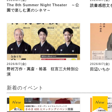
2026/8/7(金)
2026/8/7(金)
The 8th Summer Night Theater ～公
読書感想文
園で楽しむ夏のシネマ～
2026/8/7(金)
2026/8/7(金)
野村万作・萬斎・裕基 狂言三大特別公
田辺いちか
演
新着のイベント