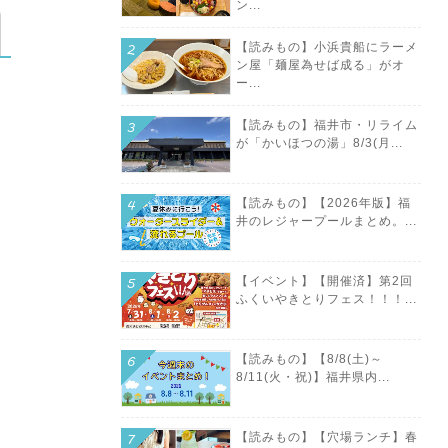
ン...
【読みもの】小浜貴船にラーメ
ン屋「麺屋為せば成る」がオ
ー...
【読みもの】福井市・リライム
が「かいほつの湯」8/3(月...
【読みもの】【2026年版】福
井のレジャープールまとめ。...
【イベント】【開催済】第2回
ふくいやきとりフェス！！！...
【読みもの】【8/8(土)～
8/11(火・祝)】福井県内...
【読みもの】【穴場ランチ】春