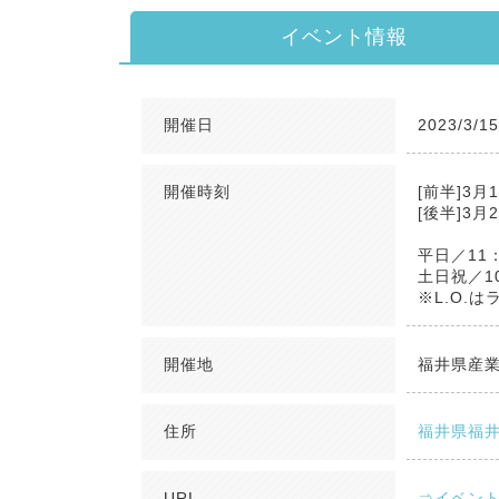
イベント情報
開催日
2023/3/1
開催時刻
[前半]3月
[後半]3月
平日／11：0
土日祝／10
※L.O.
開催地
福井県産業
住所
福井県福井
URL
⇒イベント