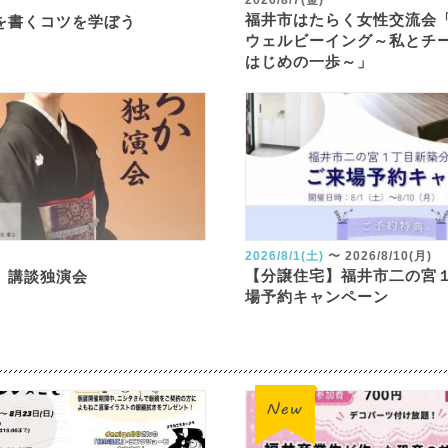
2026/8/7(金)
福井市はたらく女性交流会
を書くコツを学ぼう
ウェルビーイング～私とチ
はじめの一歩～」
2026/8/1(土)
〜
2026/8/10(月)
【分譲住宅】福井市二の宮
 講談独演会
場予約キャンペーン