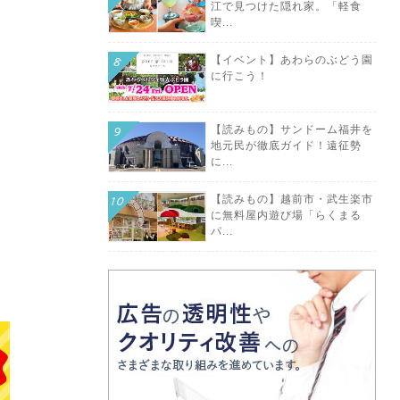
江で見つけた隠れ家。「軽食
喫...
【イベント】あわらのぶどう園
に行こう！
【読みもの】サンドーム福井を
地元民が徹底ガイド！遠征勢
に...
【読みもの】越前市・武生楽市
に無料屋内遊び場「らくまる
パ...