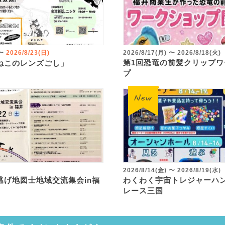
〜
2026/8/23(日)
2026/8/17(月)
〜
2026/8/18(火)
第1回恐竜の前髪クリップワ
ねこのレンズごし」
プ
2026/8/14(金)
〜
2026/8/19(水)
逃げ地図士地域交流集会in福
わくわく宇宙トレジャーハン
レース三国