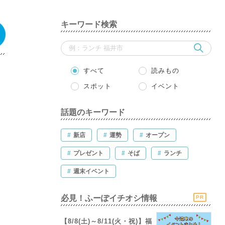
キーワード検索
すべて
読みもの
スポット
イベント
話題のキーワード
#
新店
#
運勢
#
オープン
#
プレゼント
#
そば
#
ランチ
#
週末イベント
必見！ふーぽイチオシ情報
PR
【8/8(土)～8/11(火・祝)】福