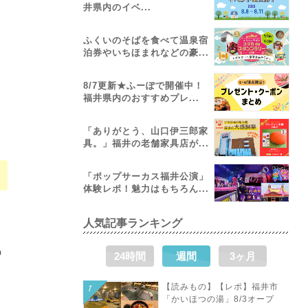
井県内のイベ...
ふくいのそばを食べて温泉宿
泊券やいちほまれなどの豪...
8/7更新★ふーぽで開催中！
福井県内のおすすめプレ...
「ありがとう、山口伊三郎家
具。」福井の老舗家具店が...
「ポップサーカス福井公演」
体験レポ！魅力はもちろん...
人気記事ランキング
の
24時間
週間
3ヶ月
【読みもの】【レポ】福井市
「かいほつの湯」8/3オープ