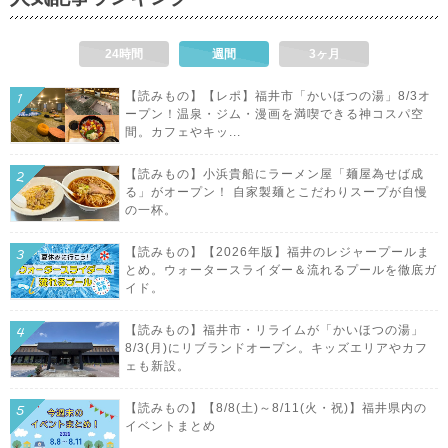
24時間
週間
3ヶ月
【読みもの】【レポ】福井市「かいほつの湯」8/3オ
ープン！温泉・ジム・漫画を満喫できる神コスパ空
間。カフェやキッ...
【読みもの】小浜貴船にラーメン屋「麺屋為せば成
る」がオープン！ 自家製麺とこだわりスープが自慢
の一杯。
【読みもの】【2026年版】福井のレジャープールま
とめ。ウォータースライダー＆流れるプールを徹底ガ
イド。
【読みもの】福井市・リライムが「かいほつの湯」
8/3(月)にリブランドオープン。キッズエリアやカフ
ェも新設。
【読みもの】【8/8(土)～8/11(火・祝)】福井県内の
イベントまとめ