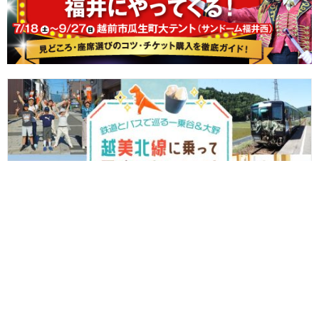
【プレゼント付♪】越美北線と京福バスに乗って冒険へ出かけよう
～一乗谷朝倉氏遺跡と大野城下町で400年前の戦国時代へタイムト
ラベル～