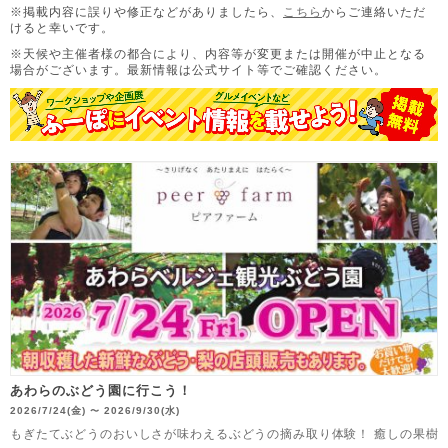
※掲載内容に誤りや修正などがありましたら、
こちら
からご連絡いただ
けると幸いです。
※天候や主催者様の都合により、内容等が変更または開催が中止となる
場合がございます。
最新情報は公式サイト等でご確認ください。
あわらのぶどう園に行こう！
2026/7/24(金)
2026/9/30(水)
〜
もぎたてぶどうのおいしさが味わえるぶどうの摘み取り体験！ 癒しの果樹