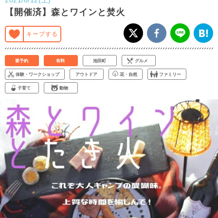
【開催済】森とワインと焚火
キープする
要予約
有料
池田町
グルメ
体験・ワークショップ
アウトドア
花・自然
ファミリー
子育て
動物