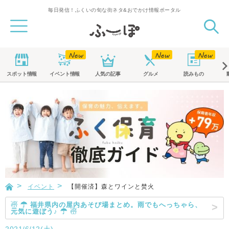
毎日発信！ふくいの旬な街ネタ&おでかけ情報ポータル
スポット
情報
イベント
情報
人気の記事
グルメ
読みもの
イベント
【開催済】森とワインと焚火
☃ ☂ 福井県内の屋内あそび場まとめ。雨でもへっちゃら、
元気に遊ぼう♪ ☂ ☃
2021/6/12(土)