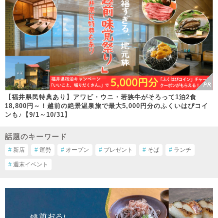
【福井県民特典あり】アワビ・ウニ・若狭牛がそろって1泊2食
18,800円～！越前の絶景温泉旅で最大5,000円分のふくいはぴコイ
ンも♪【9/1～10/31】
話題のキーワード
#
新店
#
運勢
#
オープン
#
プレゼント
#
そば
#
ランチ
#
週末イベント