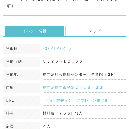
す）
イベント情報
マップ
開催日
2025/10/25(土)
開催時刻
９：３０～１２：００
開催地
福井県社会福祉センター 体育館（２F）
住所
福井県福井市光陽２丁目３－２２
URL
HP名：福井インドアプレーン倶楽部
料金
材料費 ７００円/1人
定員
４人