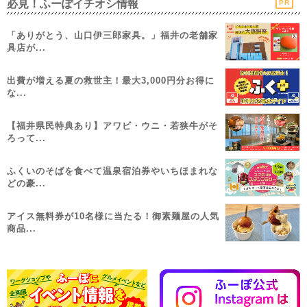
必見！ふーぽイチオシ情報
PR
「ありがとう、山口伊三郎家具。」福井の老舗家
具店が...
出費が増える夏の救世主！最大3,000円分お得に
な...
【福井県民特典あり】アワビ・ウニ・若狭牛がそ
ろって...
ふくいのそばを食べて温泉宿泊券やいちほまれな
どの豪...
アイス無料券が10名様に当たる！御素麺屋の人気
商品...