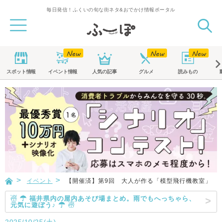
毎日発信！ふくいの旬な街ネタ&おでかけ情報ポータル
スポット
情報
イベント
情報
人気の記事
グルメ
読みもの
イベント
【開催済】第9回 大人が作る「模型飛行機教室」
☃ ☂ 福井県内の屋内あそび場まとめ。雨でもへっちゃら、
元気に遊ぼう♪ ☂ ☃
2025/10/25(土)