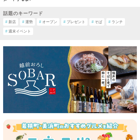
話題のキーワード
#
新店
#
運勢
#
オープン
#
プレゼント
#
そば
#
ランチ
#
週末イベント