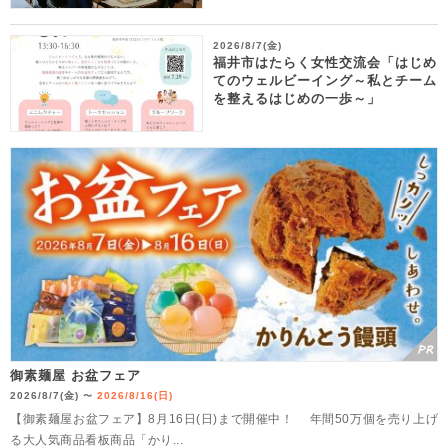
2026/8/7(金)
福井市はたらく女性交流会「はじめ
てのウェルビーイング～私とチーム
を整えるはじめの一歩～」
御素麺屋 お盆フェア
2026/8/7(金)
2026/8/16(日)
〜
【御素麺屋お盆フェア】8月16日(日)まで開催中！ 年間50万個を売り上げ
る大人気商品看板商品「かり...