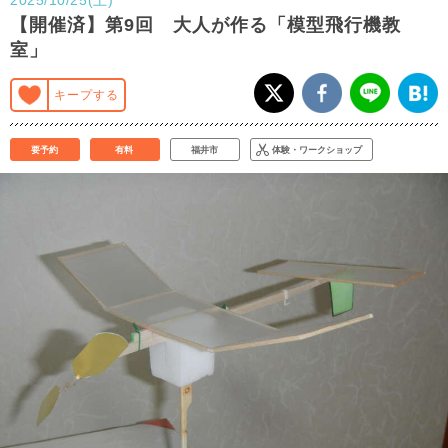
【開催済】第9回 大人が作る「模型飛行機教
室」
キープする
要予約
有料
福井市
体験・ワークショップ