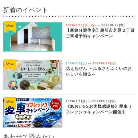
新着のイベント
2026/8/11(火・祝)
2026/8/20(木)
〜
【新築分譲住宅】越前市芝原２丁目
ご来場予約キャンペーン
2026/8/8(土)
2026/8/16(日)
〜
花えちぜん ～ふるさとふくいのお
いしいを贈る～
2026/7/1(水)
2026/9/30(水)
〜
《あおいSSお客様感謝祭》愛車リ
フレッシュキャンペーン開催中
あわせて読みたい