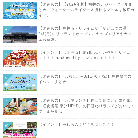
【読みもの】【2026年版】福井のレジャープールま
とめ。ウォータースライダー＆流れるプールを徹底ガ
イド。
【読みもの】福井市・リライムが「かいほつの湯」
8/3(月)にリブランドオープン。キッズエリアやカフ
ェも新設。
【イベント】【開催済】第2回 ふくいやきとりフェ
ス！！！ produced by エンジョeat！！！
【読みもの】【8/8(土)～8/11(火・祝)】福井県内の
イベントまとめ
【読みもの】【穴場ランチ】春江で見つけた隠れ家。
「軽食喫茶 來(KURU)」の日替わりランチがおいしく
て、また食...
【イベント】あわらのぶどう園に行こう！