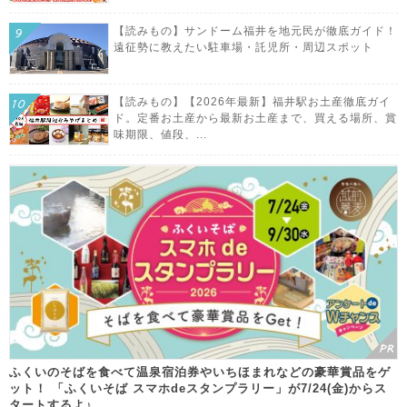
【読みもの】サンドーム福井を地元民が徹底ガイド！
遠征勢に教えたい駐車場・託児所・周辺スポット
【読みもの】【2026年最新】福井駅お土産徹底ガイ
ド。定番お土産から最新お土産まで、買える場所、賞
味期限、値段、...
ふくいのそばを食べて温泉宿泊券やいちほまれなどの豪華賞品をゲ
ット！ 「ふくいそば スマホdeスタンプラリー」が7/24(金)からス
タートするよ♪