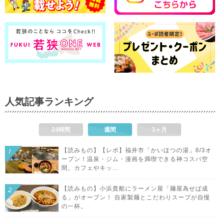
人気記事ランキング
24時間
週間
3ヶ月
【読みもの】【レポ】福井市「かいほつの湯」8/3オ
ープン！温泉・ジム・漫画を満喫できる神コスパ空
間。カフェやキッ...
【読みもの】小浜貴船にラーメン屋「麺屋為せば成
る」がオープン！ 自家製麺とこだわりスープが自慢
の一杯。