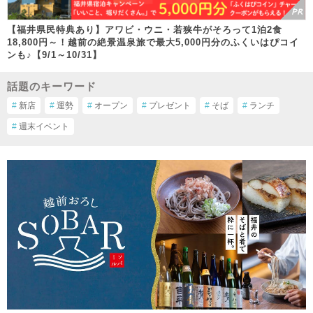
【福井県民特典あり】アワビ・ウニ・若狭牛がそろって1泊2食
18,800円～！越前の絶景温泉旅で最大5,000円分のふくいはぴコイ
ンも♪【9/1～10/31】
話題のキーワード
#
新店
#
運勢
#
オープン
#
プレゼント
#
そば
#
ランチ
#
週末イベント