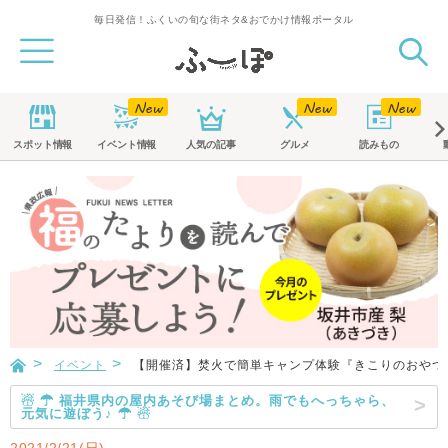
毎日発信！ふくいの旬な街ネタ&おでかけ情報ポータル
スポット
情報
イベント
情報
人気の記事
グルメ
読みもの
イベント
【開催済】焚火で簡単キャンプ体験『きこりのおやつ
☃ ☂ 福井県内の屋内あそび場まとめ。雨でもへっちゃら、
元気に遊ぼう♪ ☂ ☃
2021/2/21(日)