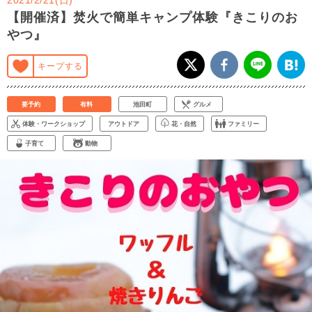
【開催済】焚火で簡単キャンプ体験『きこりのお
やつ』
キープする
要予約
有料
池田町
グルメ
体験・ワークショップ
アウトドア
花・自然
ファミリー
子育て
動物