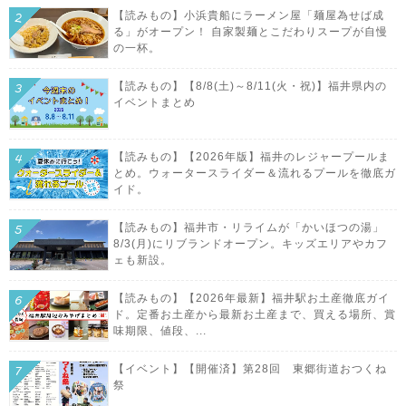
【読みもの】小浜貴船にラーメン屋「麺屋為せば成
る」がオープン！ 自家製麺とこだわりスープが自慢
の一杯。
【読みもの】【8/8(土)～8/11(火・祝)】福井県内の
イベントまとめ
【読みもの】【2026年版】福井のレジャープールま
とめ。ウォータースライダー＆流れるプールを徹底ガ
イド。
【読みもの】福井市・リライムが「かいほつの湯」
8/3(月)にリブランドオープン。キッズエリアやカフ
ェも新設。
【読みもの】【2026年最新】福井駅お土産徹底ガイ
ド。定番お土産から最新お土産まで、買える場所、賞
味期限、値段、...
【イベント】【開催済】第28回 東郷街道おつくね
祭