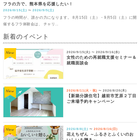
フラの力で、熊本県を応援したい！
2026/8/15(土)
2026/9/5(土)
〜
フラの時間が、誰かの力になります。 8月15日（土）・9月5日（土）に開
催するフラ体験会は、 チャリ...
新着のイベント
2026/9/15(火)
2026/9/16(水)
〜
女性のための再就職支援セミナー＆
就職面談会
2026/8/11(火・祝)
2026/8/20(木)
〜
【新築分譲住宅】越前市芝原２丁目
ご来場予約キャンペーン
2026/8/8(土)
2026/8/16(日)
〜
花えちぜん ～ふるさとふくいのお
いしいを贈る～