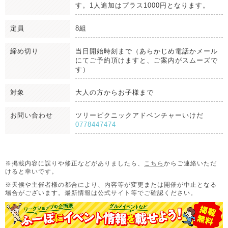
す。1人追加はプラス1000円となります。
定員
8組
締め切り
当日開始時刻まで（あらかじめ電話かメール
にてご予約頂けますと、ご案内がスムーズで
す）
対象
大人の方からお子様まで
お問い合わせ
ツリーピクニックアドベンチャーいけだ
0778447474
※掲載内容に誤りや修正などがありましたら、
こちら
からご連絡いただ
けると幸いです。
※天候や主催者様の都合により、内容等が変更または開催が中止となる
場合がございます。
最新情報は公式サイト等でご確認ください。