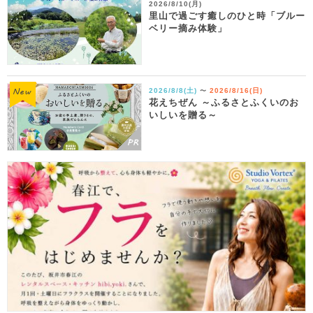
2026/8/10(月)
里山で過ごす癒しのひと時「ブルー
ベリー摘み体験」
2026/8/8(土)
2026/8/16(日)
〜
花えちぜん ～ふるさとふくいのお
いしいを贈る～