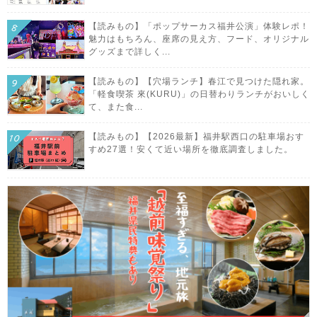
【読みもの】「ポップサーカス福井公演」体験レポ！
魅力はもちろん、座席の見え方、フード、オリジナル
グッズまで詳しく...
【読みもの】【穴場ランチ】春江で見つけた隠れ家。
「軽食喫茶 來(KURU)」の日替わりランチがおいしく
て、また食...
【読みもの】【2026最新】福井駅西口の駐車場おす
すめ27選！安くて近い場所を徹底調査しました。