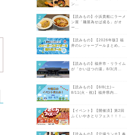
ン...
【読みもの】小浜貴船にラーメ
ン屋「麺屋為せば成る」がオ
ー...
【読みもの】【2026年版】福
井のレジャープールまとめ。...
【読みもの】福井市・リライム
が「かいほつの湯」8/3(月...
【読みもの】【8/8(土)～
8/11(火・祝)】福井県内...
【イベント】【開催済】第2回
ふくいやきとりフェス！！！...
【読みもの】【穴場ランチ】春