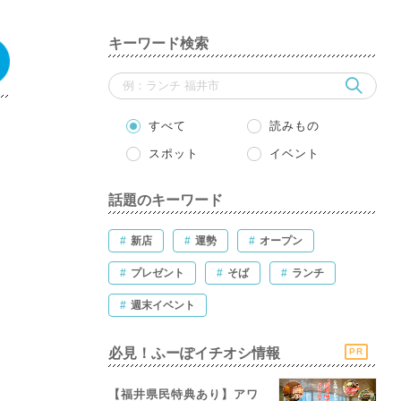
キーワード検索
すべて
読みもの
スポット
イベント
話題のキーワード
#
新店
#
運勢
#
オープン
#
プレゼント
#
そば
#
ランチ
#
週末イベント
必見！ふーぽイチオシ情報
PR
【福井県民特典あり】アワ