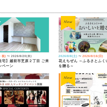
火・祝)
〜
2026/8/20(木)
2026/8/8(土)
〜
2026/8/16(日)
住宅】越前市芝原２丁目 ご来
花えちぜん ～ふるさとふく
ンペーン
を贈る～