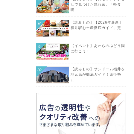
江で見つけた隠れ家。「軽食
喫...
【読みもの】【2026年最新】
福井駅お土産徹底ガイド。定...
【イベント】あわらのぶどう園
に行こう！
【読みもの】サンドーム福井を
地元民が徹底ガイド！遠征勢
に...