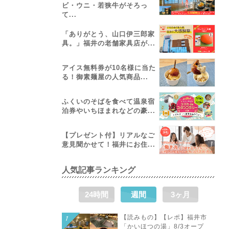
ビ・ウニ・若狭牛がそろっ
て...
「ありがとう、山口伊三郎家
具。」福井の老舗家具店が...
アイス無料券が10名様に当た
る！御素麺屋の人気商品...
ふくいのそばを食べて温泉宿
泊券やいちほまれなどの豪...
【プレゼント付】リアルなご
意見聞かせて！福井にお住...
人気記事ランキング
24時間
週間
3ヶ月
【読みもの】【レポ】福井市
「かいほつの湯」8/3オープ