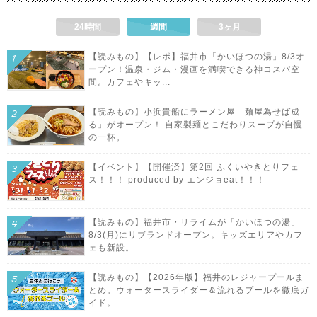
24時間
週間
3ヶ月
【読みもの】【レポ】福井市「かいほつの湯」8/3オ
ープン！温泉・ジム・漫画を満喫できる神コスパ空
間。カフェやキッ...
【読みもの】小浜貴船にラーメン屋「麺屋為せば成
る」がオープン！ 自家製麺とこだわりスープが自慢
の一杯。
【イベント】【開催済】第2回 ふくいやきとりフェ
ス！！！ produced by エンジョeat！！！
【読みもの】福井市・リライムが「かいほつの湯」
8/3(月)にリブランドオープン。キッズエリアやカフ
ェも新設。
【読みもの】【2026年版】福井のレジャープールま
とめ。ウォータースライダー＆流れるプールを徹底ガ
イド。