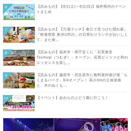
【読みもの】【8/1(土)～8/2(日)】福井県内のイベン
トまとめ
【読みもの】【穴場ランチ】春江で見つけた隠れ家。
「軽食喫茶 來(KURU)」の日替わりランチがおいしく
て、また食...
【読みもの】福井市・県庁近くに「石窯食堂
Tsumugi（つむぎ）」オープン。石窯ピッツァと和の
エッセンスを楽し...
【読みもの】越前市・武生楽市に無料屋内遊び場「ら
くまるパーク」8/4オープン！ 高さ6mの立体迷路
と、木のぬくも...
【イベント】あわらのぶどう園に行こう！