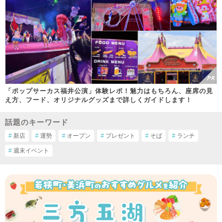
「ポップサーカス福井公演」体験レポ！魅力はもちろん、座席の見
え方、フード、オリジナルグッズまで詳しくガイドします！
話題のキーワード
#
新店
#
運勢
#
オープン
#
プレゼント
#
そば
#
ランチ
#
週末イベント