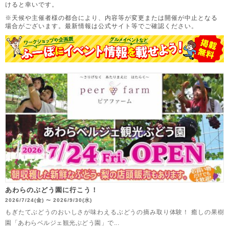
けると幸いです。
※天候や主催者様の都合により、内容等が変更または開催が中止となる
場合がございます。
最新情報は公式サイト等でご確認ください。
あわらのぶどう園に行こう！
2026/7/24(金)
2026/9/30(水)
〜
もぎたてぶどうのおいしさが味わえるぶどうの摘み取り体験！ 癒しの果樹
園「あわらベルジェ観光ぶどう園」で...