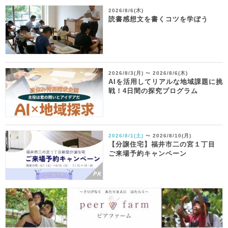
2026/8/6(木)
読書感想文を書くコツを学ぼう
2026/8/3(月)
2026/8/6(木)
〜
AIを活用してリアルな地域課題に挑
戦！4日間の探究プログラム
2026/8/1(土)
2026/8/10(月)
〜
【分譲住宅】福井市二の宮１丁目
ご来場予約キャンペーン