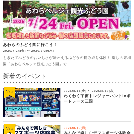
あわらのぶどう園に行こう！
2026/7/24(金)
2026/9/30(水)
〜
もぎたてぶどうのおいしさが味わえるぶどうの摘み取り体験！ 癒しの果樹
園「あわらベルジェ観光ぶどう園」で...
新着のイベント
2026/8/14(金)
2026/8/19(水)
〜
わくわく宇宙トレジャーハントinボ
ートレース三国
2026/8/16(日)
みんなで楽しむデフスポーツ体験会