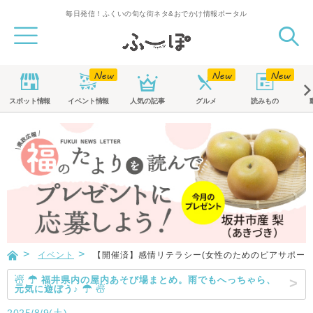
毎日発信！ふくいの旬な街ネタ&おでかけ情報ポータル
スポット
情報
イベント
情報
人気の記事
グルメ
読みもの
イベント
【開催済】感情リテラシー(女性のためのピアサポー
☃ ☂ 福井県内の屋内あそび場まとめ。雨でもへっちゃら、
元気に遊ぼう♪ ☂ ☃
2025/8/9(土)