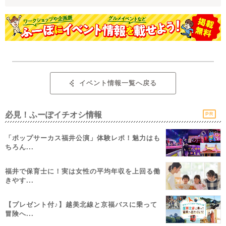
イベント情報一覧へ戻る
必見！ふーぽイチオシ情報
PR
「ポップサーカス福井公演」体験レポ！魅力はも
ちろん...
福井で保育士に！実は女性の平均年収を上回る働
きやす...
【プレゼント付♪】越美北線と京福バスに乗って
冒険へ...