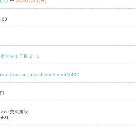
9(土)
〜
2025/7/20(日)
:00
ス
市中央１丁目２−１
giwai.ftmo.co.jp/archives/event/3432
0円
ぎわい交流施設
2901