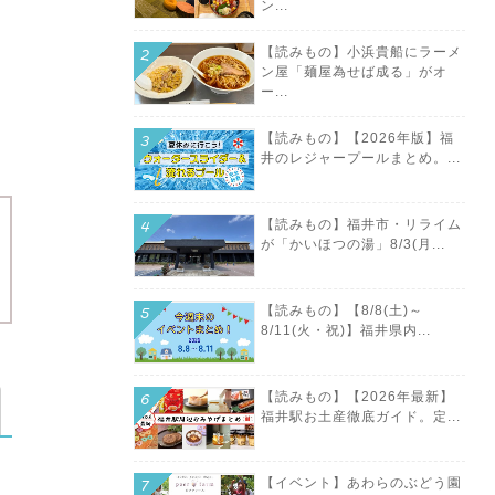
ン...
【読みもの】小浜貴船にラーメ
ン屋「麺屋為せば成る」がオ
ー...
【読みもの】【2026年版】福
井のレジャープールまとめ。...
【読みもの】福井市・リライム
が「かいほつの湯」8/3(月...
【読みもの】【8/8(土)～
8/11(火・祝)】福井県内...
【読みもの】【2026年最新】
福井駅お土産徹底ガイド。定...
【イベント】あわらのぶどう園