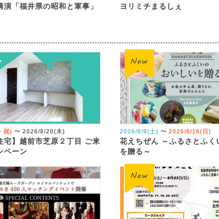
講演「福井県の昭和と軍事」
ヨリミチまるしぇ
火・祝)
〜
2026/8/20(木)
2026/8/8(土)
〜
2026/8/16(日)
住宅】越前市芝原２丁目 ご来
花えちぜん ～ふるさとふく
ンペーン
を贈る～