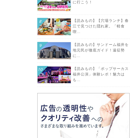
に行こう！
【読みもの】【穴場ランチ】春
江で見つけた隠れ家。「軽食
喫...
【読みもの】サンドーム福井を
地元民が徹底ガイド！遠征勢
に...
【読みもの】「ポップサーカス
福井公演」体験レポ！魅力は
も...