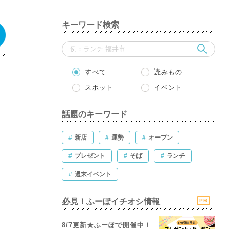
キーワード検索
すべて
読みもの
スポット
イベント
話題のキーワード
#
新店
#
運勢
#
オープン
#
プレゼント
#
そば
#
ランチ
#
週末イベント
必見！ふーぽイチオシ情報
PR
8/7更新★ふーぽで開催中！