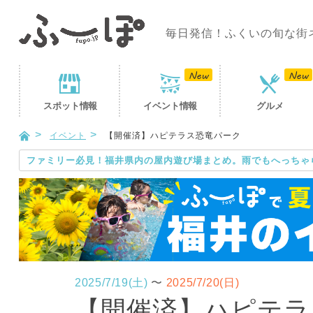
毎日発信！ふくいの旬な街
スポット
情報
イベント
情報
グルメ
イベント
【開催済】ハピテラス恐竜パーク
ファミリー必見！福井県内の屋内遊び場まとめ。雨でもへっちゃ
2025/7/19(土)
〜
2025/7/20(日)
【開催済】ハピテラ