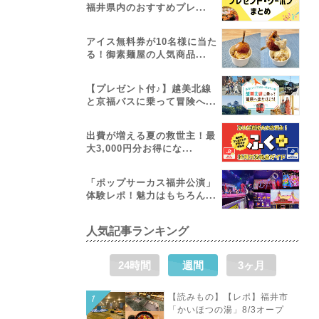
福井県内のおすすめプレ...
アイス無料券が10名様に当た
る！御素麺屋の人気商品...
【プレゼント付♪】越美北線
と京福バスに乗って冒険へ...
出費が増える夏の救世主！最
大3,000円分お得にな...
「ポップサーカス福井公演」
体験レポ！魅力はもちろん...
人気記事ランキング
24時間
週間
3ヶ月
【読みもの】【レポ】福井市
「かいほつの湯」8/3オープ