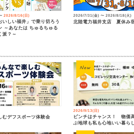
〜
2026/8/16(日)
2026/7/31(金)
〜
2026/8/18(火)
おいしい福井」で乗り切ろう
北陸電力福井支店 夏休み
ン ～あなたは ちゅるちゅる
く派？～
2026/9/13(日)
ピンチはチャンス！ 物価
しむデフスポーツ体験会
ぶ地球も私も心地いい暮ら