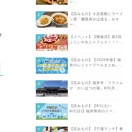
ン...
【読みもの】小浜貴船にラーメ
ン屋「麺屋為せば成る」がオ
ー...
ト
【イベント】【開催済】第2回
ふくいやきとりフェス！！！...
【読みもの】【2026年版】福
井のレジャープールまとめ。...
【読みもの】福井市・リライム
が「かいほつの湯」8/3(月...
【読みもの】【8/1(土)～
8/2(日)】福井県内のイベ...
【読みもの】【穴場ランチ】春