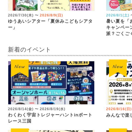
2026/7/30(木)
〜
2026/8/9(日)
2026/8/1(土)
ゆうあいシアター「夏休みこどもシアタ
暑い夏を「
ー」
キャンペー
派？ごくご
新着のイベント
2026/8/14(金)
〜
2026/8/19(水)
2026/8/16(日)
わくわく宇宙トレジャーハントinボート
みんなで楽
レース三国