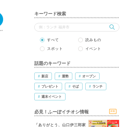
キーワード検索
すべて
読みもの
スポット
イベント
話題のキーワード
#
新店
#
運勢
#
オープン
#
プレゼント
#
そば
#
ランチ
#
週末イベント
必見！ふーぽイチオシ情報
PR
「ありがとう、山口伊三郎家