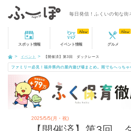
毎日発信！ふくいの旬な街
スポット
情報
イベント
情報
グルメ
イベント
【開催済】第3回 ダックレース
ファミリー必見！福井県内の屋内遊び場まとめ。雨でもへっちゃ
2025/5/5(月・祝)
【開催済】第3回 