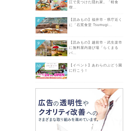
江で見つけた隠れ家。「軽食
喫...
【読みもの】福井市・県庁近く
に「石窯食堂 Tsumugi...
【読みもの】越前市・武生楽市
に無料屋内遊び場「らくまる
パ...
【イベント】あわらのぶどう園
に行こう！