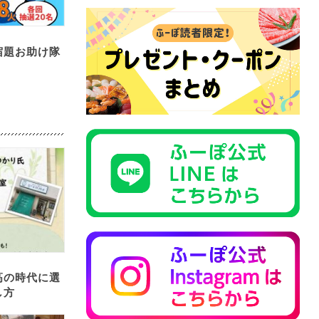
宿題お助け隊
高の時代に選
し方