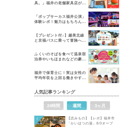
具。」福井の老舗家具店が...
「ポップサーカス福井公演」
体験レポ！魅力はもちろん...
【プレゼント付♪】越美北線
と京福バスに乗って冒険へ...
ふくいのそばを食べて温泉宿
泊券やいちほまれなどの豪...
福井で保育士に！実は女性の
平均年収を上回る働きやす...
人気記事ランキング
24時間
週間
3ヶ月
【読みもの】【レポ】福井市
「かいほつの湯」8/3オープ