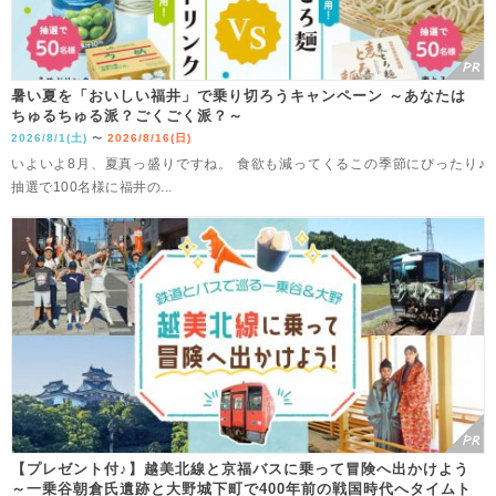
暑い夏を「おいしい福井」で乗り切ろうキャンペーン ～あなたは
ちゅるちゅる派？ごくごく派？～
2026/8/1(土)
2026/8/16(日)
〜
いよいよ8月、夏真っ盛りですね。 食欲も減ってくるこの季節にぴったり♪
抽選で100名様に福井の...
【プレゼント付♪】越美北線と京福バスに乗って冒険へ出かけよう
～一乗谷朝倉氏遺跡と大野城下町で400年前の戦国時代へタイムト