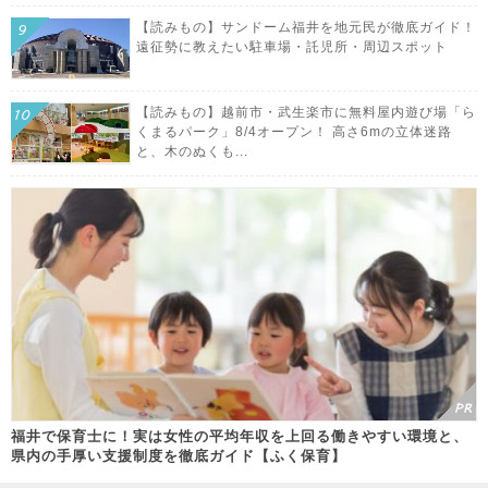
【読みもの】サンドーム福井を地元民が徹底ガイド！
遠征勢に教えたい駐車場・託児所・周辺スポット
【読みもの】越前市・武生楽市に無料屋内遊び場「ら
くまるパーク」8/4オープン！ 高さ6mの立体迷路
と、木のぬくも...
福井で保育士に！実は女性の平均年収を上回る働きやすい環境と、
県内の手厚い支援制度を徹底ガイド【ふく保育】