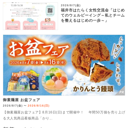
2026/8/7(金)
福井市はたらく女性交流会「はじめ
てのウェルビーイング～私とチーム
を整えるはじめの一歩～」
御素麺屋 お盆フェア
2026/8/7(金)
2026/8/16(日)
〜
【御素麺屋お盆フェア】8月16日(日)まで開催中！ 年間50万個を売り上げ
る大人気商品看板商品「かり...