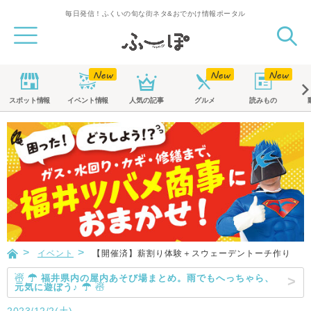
毎日発信！ふくいの旬な街ネタ&おでかけ情報ポータル
スポット
情報
イベント
情報
人気の記事
グルメ
読みもの
イベント
【開催済】薪割り体験＋スウェーデントーチ作り
☃ ☂ 福井県内の屋内あそび場まとめ。雨でもへっちゃら、
元気に遊ぼう♪ ☂ ☃
2023/12/2(土)