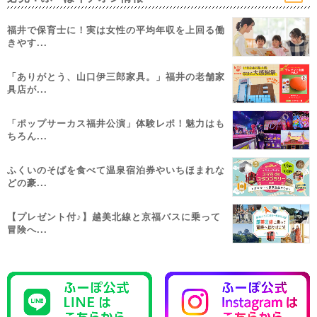
福井で保育士に！実は女性の平均年収を上回る働
きやす...
「ありがとう、山口伊三郎家具。」福井の老舗家
具店が...
「ポップサーカス福井公演」体験レポ！魅力はも
ちろん...
ふくいのそばを食べて温泉宿泊券やいちほまれな
どの豪...
【プレゼント付♪】越美北線と京福バスに乗って
冒険へ...