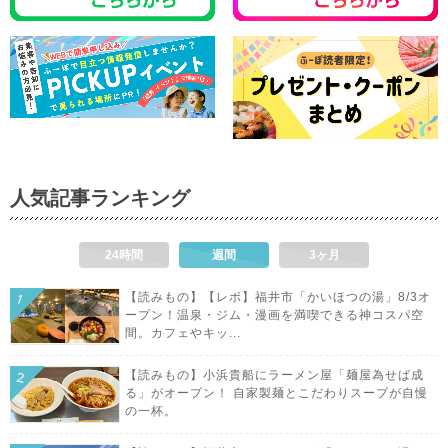
人気記事ランキング
24時間
週間
3ヶ月
【読みもの】【レポ】福井市「かいほつの湯」8/3オ
ープン！温泉・ジム・漫画を満喫できる神コスパ空
間。カフェやキッ...
【読みもの】小浜貴船にラーメン屋「麺屋為せば成
る」がオープン！ 自家製麺とこだわりスープが自慢
の一杯。