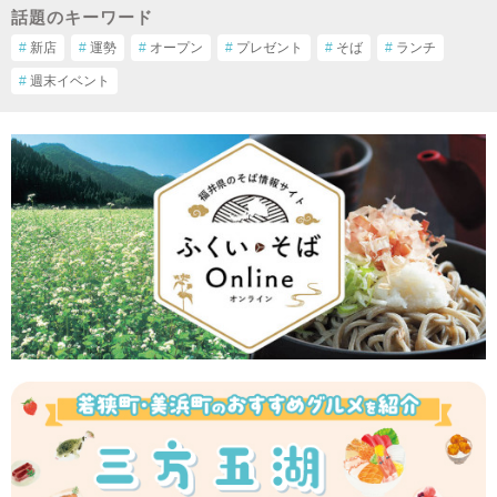
話題のキーワード
#
新店
#
運勢
#
オープン
#
プレゼント
#
そば
#
ランチ
#
週末イベント