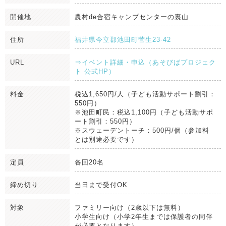
開催地
農村de合宿キャンプセンターの裏山
住所
福井県今立郡池田町菅生23-42
URL
⇒イベント詳細・申込（あそびばプロジェク
ト 公式HP）
料金
税込1,650円/人（子ども活動サポート割引：
550円）
※池田町民：税込1,100円（子ども活動サポ
ート割引：550円）
※スウェーデントーチ：500円/個（参加料
とは別途必要です）
定員
各回20名
締め切り
当日まで受付OK
対象
ファミリー向け（2歳以下は無料）
小学生向け（小学2年生までは保護者の同伴
が必要となります）