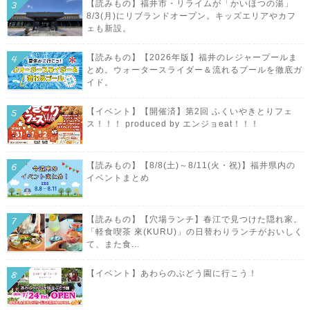
【読みもの】福井市・リライムが「かいほつの湯」
8/3(月)にリブランドオープン。キッズエリアやカフ
ェも新設。
【読みもの】【2026年版】福井のレジャープールま
とめ。ウォータースライダー＆流れるプールを徹底ガ
イド。
【イベント】【開催済】第2回 ふくいやきとりフェ
ス！！！ produced by エンジョeat！！！
【読みもの】【8/8(土)～8/11(火・祝)】福井県内の
イベントまとめ
【読みもの】【穴場ランチ】春江で見つけた隠れ家。
「軽食喫茶 來(KURU)」の日替わりランチがおいしく
て、また食...
【イベント】あわらのぶどう園に行こう！