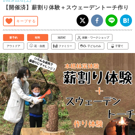
【開催済】薪割り体験＋スウェーデントーチ作り
キープする
要予約
有料
池田町
体験・ワークショップ
アウトドア
花・自然
ファミリー
子どものみ
子育て