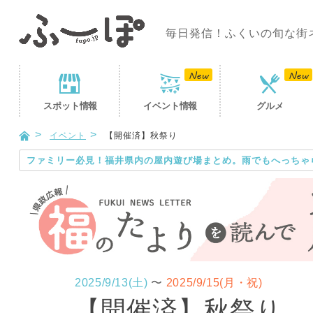
毎日発信！ふくいの旬な街
スポット
情報
イベント
情報
グルメ
イベント
【開催済】秋祭り
ファミリー必見！福井県内の屋内遊び場まとめ。雨でもへっちゃ
2025/9/13(土)
〜
2025/9/15(月・祝)
【開催済】秋祭り