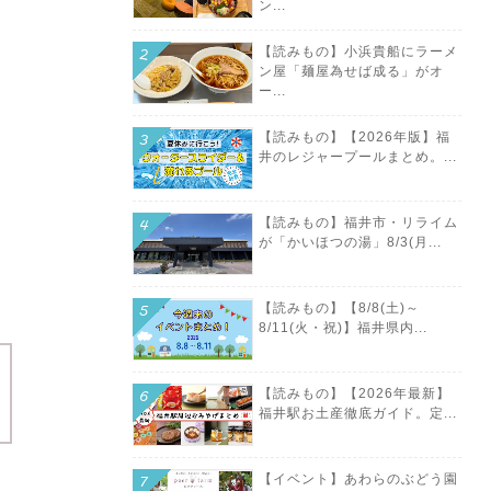
ン...
【読みもの】小浜貴船にラーメ
ン屋「麺屋為せば成る」がオ
ー...
【読みもの】【2026年版】福
井のレジャープールまとめ。...
【読みもの】福井市・リライム
が「かいほつの湯」8/3(月...
【読みもの】【8/8(土)～
8/11(火・祝)】福井県内...
【読みもの】【2026年最新】
福井駅お土産徹底ガイド。定...
【イベント】あわらのぶどう園