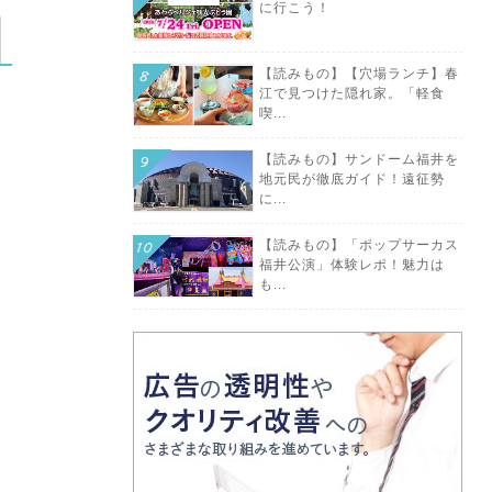
に行こう！
【読みもの】【穴場ランチ】春
江で見つけた隠れ家。「軽食
喫...
【読みもの】サンドーム福井を
地元民が徹底ガイド！遠征勢
に...
【読みもの】「ポップサーカス
福井公演」体験レポ！魅力は
も...