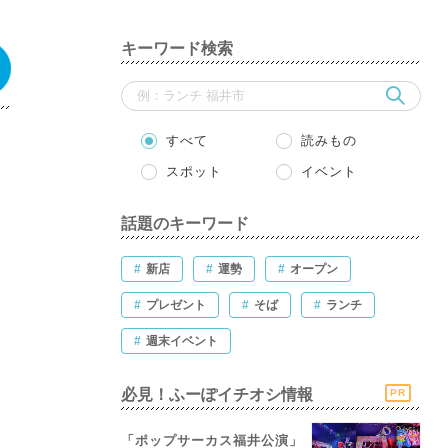
キーワード検索
すべて
読みもの
スポット
イベント
話題のキーワード
#
新店
#
運勢
#
オープン
#
プレゼント
#
そば
#
ランチ
#
週末イベント
必見！ふーぽイチオシ情報
PR
「ポップサーカス福井公演」