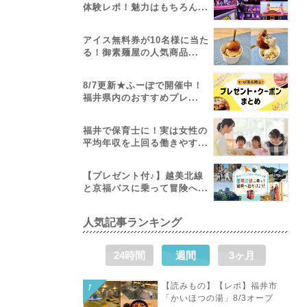
体験レポ！魅力はもちろん...
アイス無料券が10名様に当た
る！御素麺屋の人気商品...
8/7更新★ふーぽで開催中！
福井県内のおすすめプレ...
福井で保育士に！実は女性の
平均年収を上回る働きやす...
【プレゼント付♪】越美北線
と京福バスに乗って冒険へ...
人気記事ランキング
24時間
週間
3ヶ月
【読みもの】【レポ】福井市
「かいほつの湯」8/3オープ