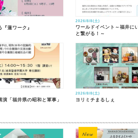
2026/8/8(土)
ワールドイベント～福井に
る『蓮ワーク』
と繋がる！～
2026/8/8(土)
講演「福井県の昭和と軍事」
ヨリミチまるしぇ