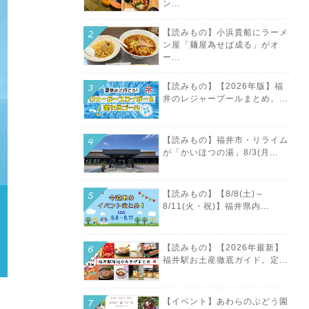
ン...
【読みもの】小浜貴船にラーメ
ン屋「麺屋為せば成る」がオ
ー...
【読みもの】【2026年版】福
井のレジャープールまとめ。...
【読みもの】福井市・リライム
が「かいほつの湯」8/3(月...
【読みもの】【8/8(土)～
8/11(火・祝)】福井県内...
【読みもの】【2026年最新】
福井駅お土産徹底ガイド。定...
【イベント】あわらのぶどう園