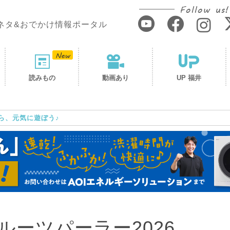
Follow us!
ネタ&おでかけ情報ポータル
読みもの
動画あり
UP 福井
ら、元気に遊ぼう♪
ーツパーラー2026