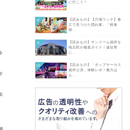
に行こう！
【読みもの】【穴場ランチ】春
江で見つけた隠れ家。「軽食
喫...
【読みもの】サンドーム福井を
地元民が徹底ガイド！遠征勢
を
に...
【読みもの】「ポップサーカス
福井公演」体験レポ！魅力は
そ
も...
出
開