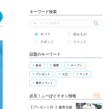
キーワード検索
すべて
読みもの
スポット
イベント
話題のキーワード
#
新店
#
運勢
#
オープン
#
プレゼント
#
そば
#
ランチ
#
週末イベント
必見！ふーぽイチオシ情報
PR
【プレゼント付♪】越美北線