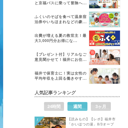
と京福バスに乗って冒険へ...
ふくいのそばを食べて温泉宿
泊券やいちほまれなどの豪...
出費が増える夏の救世主！最
大3,000円分お得にな...
【プレゼント付】リアルなご
意見聞かせて！福井にお住...
福井で保育士に！実は女性の
平均年収を上回る働きやす...
人気記事ランキング
24時間
週間
3ヶ月
【読みもの】【レポ】福井市
「かいほつの湯」8/3オープ