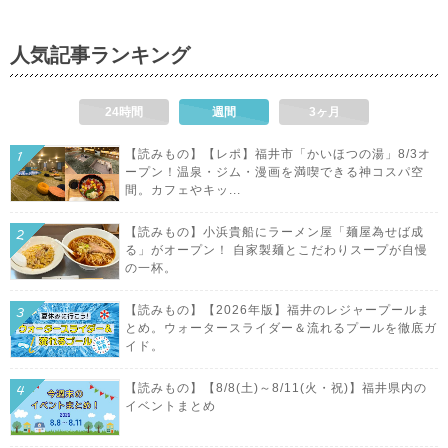
人気記事ランキング
24時間
週間
3ヶ月
【読みもの】【レポ】福井市「かいほつの湯」8/3オ
ープン！温泉・ジム・漫画を満喫できる神コスパ空
間。カフェやキッ...
【読みもの】小浜貴船にラーメン屋「麺屋為せば成
る」がオープン！ 自家製麺とこだわりスープが自慢
の一杯。
【読みもの】【2026年版】福井のレジャープールま
とめ。ウォータースライダー＆流れるプールを徹底ガ
イド。
【読みもの】【8/8(土)～8/11(火・祝)】福井県内の
イベントまとめ