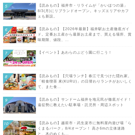
【読みもの】福井市・リライムが「かいほつの湯」
8/3(月)にリブランドオープン。キッズエリアやカフ
ェも新設。
【読みもの】【2026年最新】福井駅お土産徹底ガイ
ド。定番お土産から最新お土産まで、買える場所、賞
味期限、値段、...
【イベント】あわらのぶどう園に行こう！
【読みもの】【穴場ランチ】春江で見つけた隠れ家。
「軽食喫茶 來(KURU)」の日替わりランチがおいしく
て、また食...
【読みもの】サンドーム福井を地元民が徹底ガイド！
遠征勢に教えたい駐車場・託児所・周辺スポット
【読みもの】越前市・武生楽市に無料屋内遊び場「ら
くまるパーク」8/4オープン！ 高さ6mの立体迷路
と、木のぬくも...