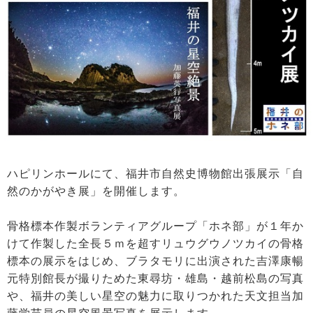
ハピリンホールにて、福井市自然史博物館出張展示「自
然のかがやき展」を開催します。
骨格標本作製ボランティアグループ「ホネ部」が１年か
けて作製した全長５ｍを超すリュウグウノツカイの骨格
標本の展示をはじめ、ブラタモリに出演された吉澤康暢
元特別館長が撮りためた東尋坊・雄島・越前松島の写真
や、福井の美しい星空の魅力に取りつかれた天文担当加