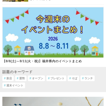
【8/8(土)～8/11(火・祝)】福井県内のイベントまとめ
話題のキーワード
#
新店
#
運勢
#
オープン
#
プレゼント
#
そば
#
ランチ
#
週末イベント