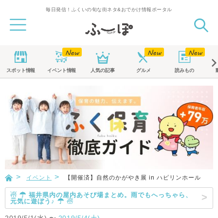
毎日発信！ふくいの旬な街ネタ&おでかけ情報ポータル
スポット
情報
イベント
情報
人気の記事
グルメ
読みもの
イベント
【開催済】自然のかがやき展 in ハピリンホール
☃ ☂ 福井県内の屋内あそび場まとめ。雨でもへっちゃら、
元気に遊ぼう♪ ☂ ☃
2019/5/1(水)
〜
2019/5/4(土)