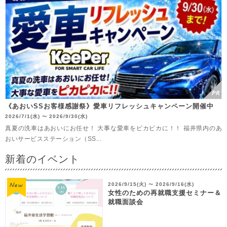
《あおいSSお客様感謝祭》愛車リフレッシュキャンペーン開催中
2026/7/1(水)
2026/9/30(水)
〜
真夏の洗車はあおいにお任せ！ 大事な愛車をピカピカに！！ 福井県内のあ
おいサービスステーション（SS...
新着のイベント
2026/9/15(火)
2026/9/16(水)
〜
女性のための再就職支援セミナー＆
就職面談会