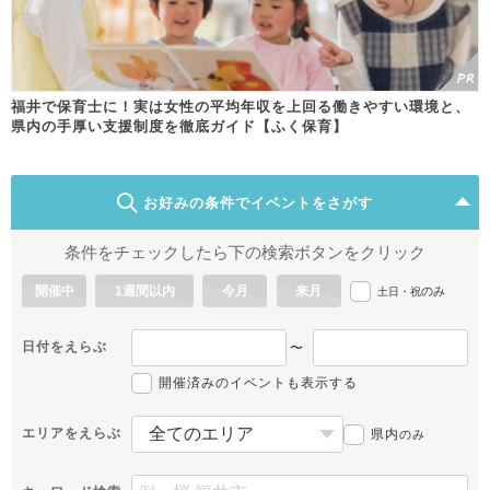
福井で保育士に！実は女性の平均年収を上回る働きやすい環境と、
県内の手厚い支援制度を徹底ガイド【ふく保育】
お好みの条件でイベントをさがす
条件をチェックしたら下の検索ボタンをクリック
開催中
1週間以内
今月
来月
のみ
土日・祝
日付をえらぶ
〜
開催済みのイベントも表示する
エリアをえらぶ
県内
のみ