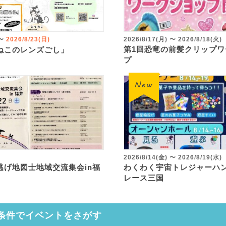
〜
2026/8/23(日)
2026/8/17(月)
〜
2026/8/18(火)
第1回恐竜の前髪クリップワ
ねこのレンズごし」
プ
2026/8/14(金)
〜
2026/8/19(水)
逃げ地図士地域交流集会in福
わくわく宇宙トレジャーハン
レース三国
条件でイベントをさがす