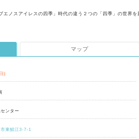
ブエノスアイレスの四季」時代の違う２つの「四季」の世界を
マップ
(日)
演
化センター
市東鯖江3-7-1