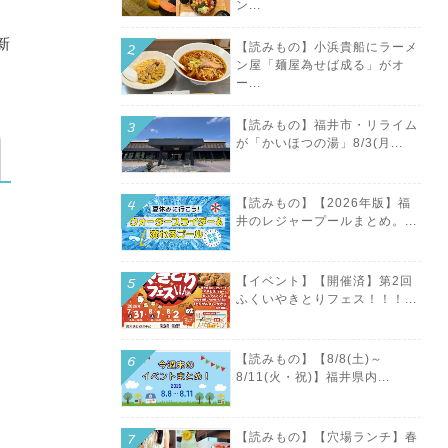
ン...
新
【読みもの】小浜貴船にラーメ
ン屋「麺屋為せば成る」がオ
ー...
【読みもの】福井市・リライム
が「かいほつの湯」8/3(月...
【読みもの】【2026年版】福
井のレジャープールまとめ。...
【イベント】【開催済】第2回
ふくいやきとりフェス！！！...
【読みもの】【8/8(土)～
8/11(火・祝)】福井県内...
【読みもの】【穴場ランチ】春