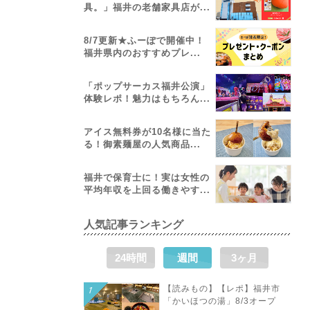
具。」福井の老舗家具店が...
8/7更新★ふーぽで開催中！
福井県内のおすすめプレ...
「ポップサーカス福井公演」
体験レポ！魅力はもちろん...
アイス無料券が10名様に当た
る！御素麺屋の人気商品...
福井で保育士に！実は女性の
平均年収を上回る働きやす...
人気記事ランキング
24時間
週間
3ヶ月
【読みもの】【レポ】福井市
「かいほつの湯」8/3オープ