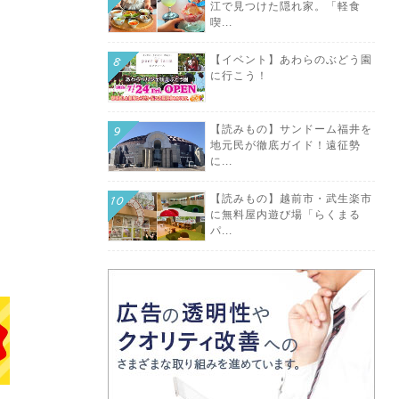
江で見つけた隠れ家。「軽食
喫...
【イベント】あわらのぶどう園
に行こう！
【読みもの】サンドーム福井を
地元民が徹底ガイド！遠征勢
に...
【読みもの】越前市・武生楽市
に無料屋内遊び場「らくまる
パ...