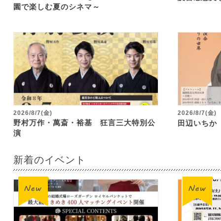
園で楽しむ夏のシネマ～
2026/8/7(金)
2026/8/7(金)
野村万作・萬斎・裕基 狂言三大特別公
田辺いちか
演
新着のイベント