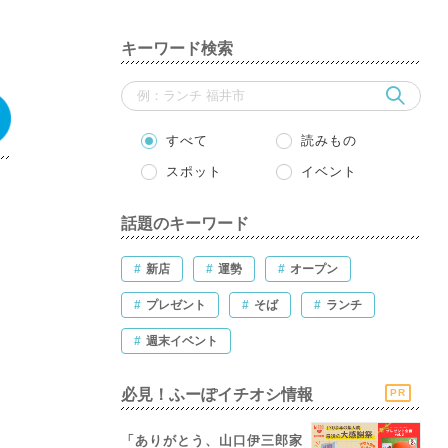
キーワード検索
すべて
読みもの
スポット
イベント
話題のキーワード
#
新店
#
運勢
#
オープン
#
プレゼント
#
そば
#
ランチ
#
週末イベント
必見！ふーぽイチオシ情報
PR
「ありがとう、山口伊三郎家