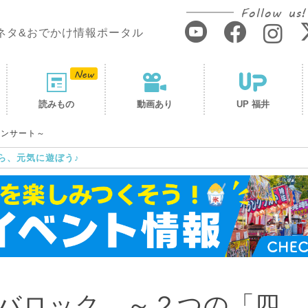
Follow us!
ネタ&おでかけ情報ポータル
読みもの
動画あり
UP 福井
コンサート～
ら、元気に遊ぼう♪
バロック ～２つの「四