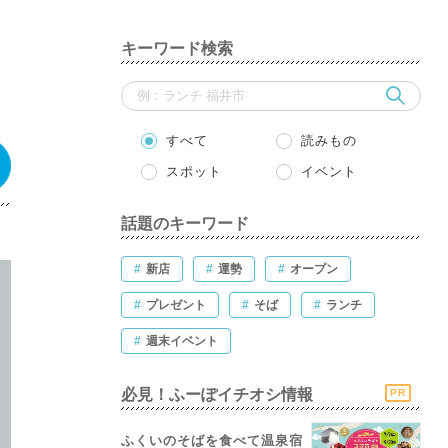
キーワード検索
すべて
読みもの
スポット
イベント
話題のキーワード
#
新店
#
運勢
#
オープン
#
プレゼント
#
そば
#
ランチ
#
週末イベント
必見！ふーぽイチオシ情報
PR
ふくいのそばを食べて温泉宿