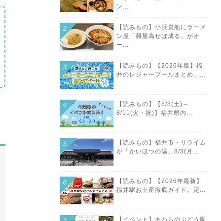
ン...
【読みもの】小浜貴船にラーメ
ン屋「麺屋為せば成る」がオ
ー...
【読みもの】【2026年版】福
井のレジャープールまとめ。...
【読みもの】【8/8(土)～
8/11(火・祝)】福井県内...
【読みもの】福井市・リライム
が「かいほつの湯」8/3(月...
【読みもの】【2026年最新】
福井駅お土産徹底ガイド。定...
【イベント】あわらのぶどう園