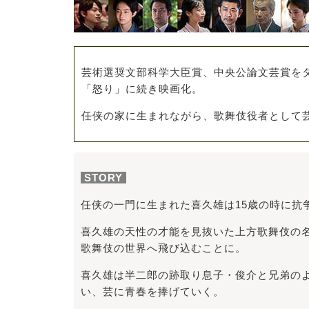
芸術選奨文部科学大臣賞、中央公論文芸賞を
「怒り」に続き映画化。
任侠の家に生まれながら、歌舞伎役者として
STORY
任侠の一門に生まれた喜久雄は15歳の時に抗
喜久雄の天性の才能を見抜いた上方歌舞伎の
歌舞伎の世界へ飛び込むことに。
喜久雄は半二郎の跡取り息子・俊介と兄弟の
い、芸に青春を捧げていく。