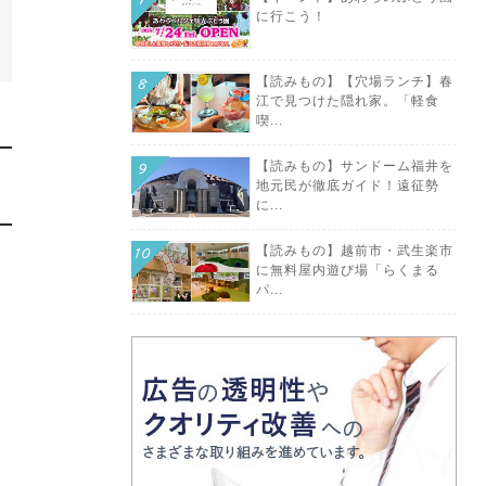
に行こう！
【読みもの】【穴場ランチ】春
江で見つけた隠れ家。「軽食
喫...
【読みもの】サンドーム福井を
地元民が徹底ガイド！遠征勢
に...
【読みもの】越前市・武生楽市
に無料屋内遊び場「らくまる
パ...