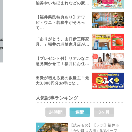
泊券やいちほまれなどの豪...
【福井県民特典あり】アワ
ビ・ウニ・若狭牛がそろっ
て...
「ありがとう、山口伊三郎家
具。」福井の老舗家具店が...
【プレゼント付】リアルなご
意見聞かせて！福井にお住...
出費が増える夏の救世主！最
大3,000円分お得にな...
人気記事ランキング
24時間
週間
3ヶ月
【読みもの】【レポ】福井市
「かいほつの湯」8/3オープ