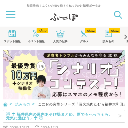
毎日発信！ふくいの旬な街ネタ&おでかけ情報ポータル
スポット
情報
イベント
情報
人気の記事
グルメ
読みもの
読みもの
こにおの突撃シリーズ「炭火焼肉たむら福井大和田店
☃ ☂ 福井県内の屋内あそび場まとめ。雨でもへっちゃら、
元気に遊ぼう♪ ☂ ☃
2020/12/17
2024/1/12