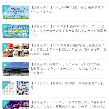
【読みもの】【8/8(土)～8/11(火・祝)】福井県内の
イベントまとめ
【読みもの】【2026年版】福井のレジャープールま
とめ。ウォータースライダー＆流れるプールを徹底ガ
イド。
【読みもの】【2026年最新】福井駅お土産徹底ガイ
ド。定番お土産から最新お土産まで、買える場所、賞
味期限、値段、...
【読みもの】福井市・リライムが「かいほつの湯」
8/3(月)にリブランドオープン。キッズエリアやカフ
ェも新設。
【イベント】【開催済】第28回 東郷街道おつくね
祭
【読みもの】「ポップサーカス福井公演」体験レポ！
魅力はもちろん、座席の見え方、フード、オリジナル