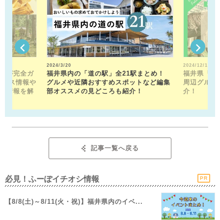
2024/3/20
2024/12/13
トが完全ガ
福井県内の「道の駅」全21駅まとめ！
福井県「福
クセス情報や
グルメや近隣おすすめスポットなど編集
周辺グルメ
メ情報を解
部オススメの見どころも紹介！
介！
記事一覧へ戻る
必見！ふーぽイチオシ情報
PR
【8/8(土)～8/11(火・祝)】福井県内のイベ...