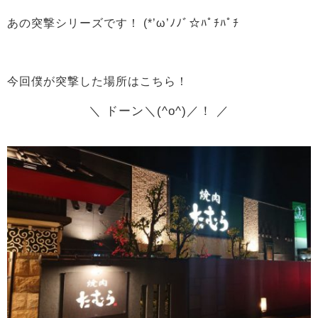
あの突撃シリーズです！ (*’ω’ﾉﾉﾞ☆ﾊﾟﾁﾊﾟﾁ
今回僕が突撃した場所はこちら！
＼ ドーン＼(^o^)／！ ／