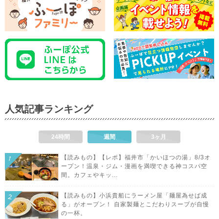
人気記事ランキング
24時間
週間
3ヶ月
【読みもの】【レポ】福井市「かいほつの湯」8/3オ
ープン！温泉・ジム・漫画を満喫できる神コスパ空
間。カフェやキッ...
【読みもの】小浜貴船にラーメン屋「麺屋為せば成
る」がオープン！ 自家製麺とこだわりスープが自慢
の一杯。