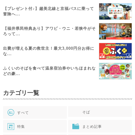
【プレゼント付♪】越美北線と京福バスに乗って
冒険へ...
【福井県民特典あり】アワビ・ウニ・若狭牛がそ
ろって...
出費が増える夏の救世主！最大3,000円分お得に
な...
ふくいのそばを食べて温泉宿泊券やいちほまれな
どの豪...
カテゴリ一覧
そば
すべて
特集
まとめ記事