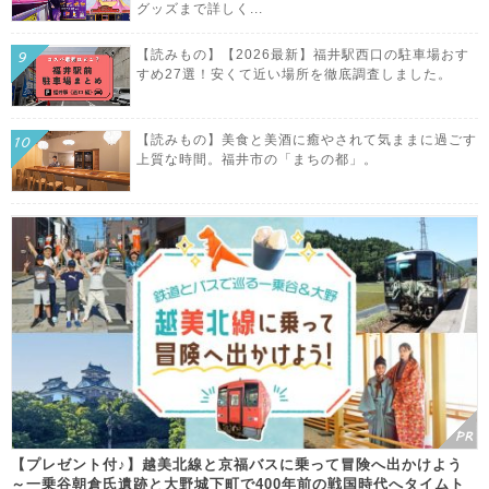
グッズまで詳しく...
【読みもの】【2026最新】福井駅西口の駐車場おす
すめ27選！安くて近い場所を徹底調査しました。
【読みもの】美食と美酒に癒やされて気ままに過ごす
上質な時間。福井市の「まちの都」。
【プレゼント付♪】越美北線と京福バスに乗って冒険へ出かけよう
～一乗谷朝倉氏遺跡と大野城下町で400年前の戦国時代へタイムト