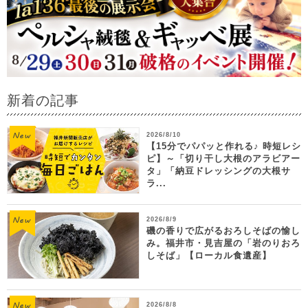
新着の記事
2026/8/10
【15分でパパッと作れる♪ 時短レシ
ピ】～「切り干し大根のアラビアー
タ」「納豆ドレッシングの大根サ
ラ...
2026/8/9
磯の香りで広がるおろしそばの愉し
み。福井市・見吉屋の「岩のりおろ
しそば」【ローカル食遺産】
2026/8/8