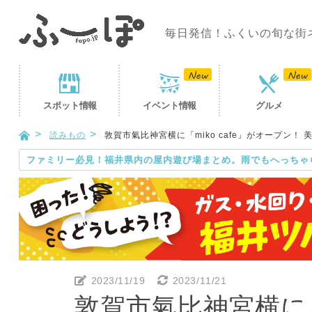
毎日発信！ふくいの旬な街
スポット
情報
イベント
情報
グルメ
読みもの
敦賀市氣比神宮横に「miko cafe」がオープン
ファミリー必見！福井県内の屋内遊び場まとめ。雨でもへっちゃ
2023/11/19
2023/11/21
敦賀市氣比神宮横に「m