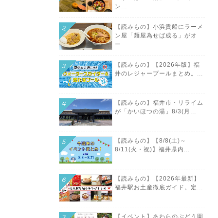
ン...
【読みもの】小浜貴船にラーメ
ン屋「麺屋為せば成る」がオ
ー...
【読みもの】【2026年版】福
井のレジャープールまとめ。...
【読みもの】福井市・リライム
が「かいほつの湯」8/3(月...
【読みもの】【8/8(土)～
8/11(火・祝)】福井県内...
【読みもの】【2026年最新】
福井駅お土産徹底ガイド。定...
【イベント】あわらのぶどう園