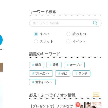
た
キーワード検索
すべて
読みもの
スポット
イベント
話題のキーワード
#
新店
#
運勢
#
オープン
#
プレゼント
#
そば
#
ランチ
#
週末イベント
必見！ふーぽイチオシ情報
PR
【プレゼント付】リアルなご