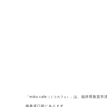
「miko cafe
は、福井県敦賀市
（ミコカフェ）」
南参道口前にあります。