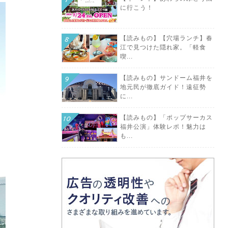
に行こう！
【読みもの】【穴場ランチ】春
江で見つけた隠れ家。「軽食
喫...
【読みもの】サンドーム福井を
地元民が徹底ガイド！遠征勢
に...
【読みもの】「ポップサーカス
福井公演」体験レポ！魅力は
も...