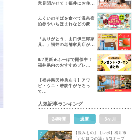
意見聞かせて！福井にお住...
ふくいのそばを食べて温泉宿
泊券やいちほまれなどの豪...
「ありがとう、山口伊三郎家
具。」福井の老舗家具店が...
8/7更新★ふーぽで開催中！
福井県内のおすすめプレ...
【福井県民特典あり】アワ
ビ・ウニ・若狭牛がそろっ
て...
人気記事ランキング
24時間
週間
3ヶ月
【読みもの】【レポ】福井市
「かいほつの湯」8/3オープ