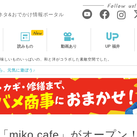
Follow us!
ネタ&おでかけ情報ポータル
読みもの
動画あり
UP 福井
！ 美味しいものいっぱいの、和と洋がコラボした素敵空間でした。
ら、元気に遊ぼう♪
iko cafe」がオープン