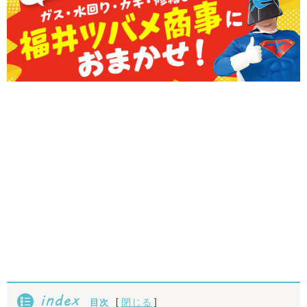
index
[
]
閉じる
目次