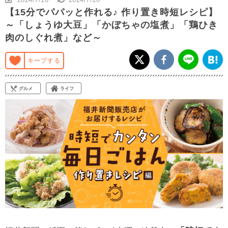
【15分でパパッと作れる♪ 作り置き時短レシピ】
～「しょうゆ大豆」「かぼちゃの塩煮」「鶏ひき
肉のしぐれ煮」など～
キープする
グルメ
ライフ