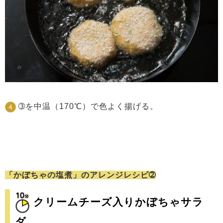
➂を中温（170℃）で色よく揚げる。
「かぼちゃの塩煮」のアレンジレシピ➁
クリームチーズ入りかぼちゃサラ
ダ