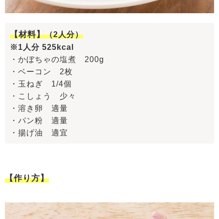
【材料】
（2人分）
※1人分 525kcal
・かぼちゃの塩煮 200g
・ベーコン 2枚
・玉ねぎ 1/4個
・こしょう 少々
・溶き卵 適量
・パン粉 適量
・揚げ油 適宜
【作り方】