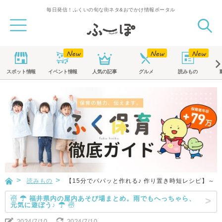
毎日発信！ふくいの旬な街ネタ&おでかけ情報ポータル
スポット
情報
イベント
情報
人気の記事
グルメ
読みもの
読みもの
【15分でパパッと作れる♪ 作り置き時短レシピ】～
☃ ☂ 福井県内の屋内あそび場まとめ。雨でもへっちゃら、
元気に遊ぼう♪ ☂ ☃
2024/7/10
2024/7/10