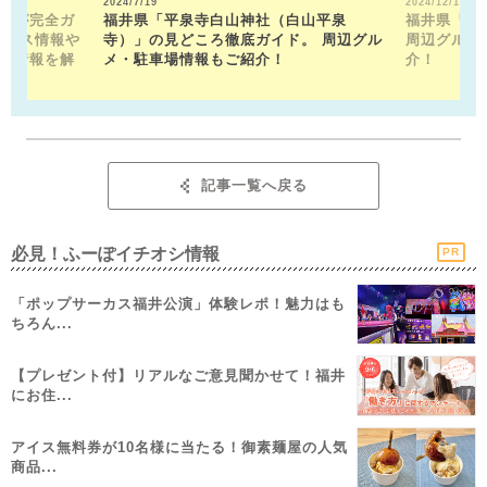
2024/7/19
2024/12/13
トが完全ガ
福井県「平泉寺白山神社（白山平泉
福井県「福
クセス情報や
寺）」の見どころ徹底ガイド。 周辺グル
周辺グルメ
メ情報を解
メ・駐車場情報もご紹介！
介！
記事一覧へ戻る
必見！ふーぽイチオシ情報
PR
「ポップサーカス福井公演」体験レポ！魅力はも
ちろん...
【プレゼント付】リアルなご意見聞かせて！福井
にお住...
アイス無料券が10名様に当たる！御素麺屋の人気
商品...