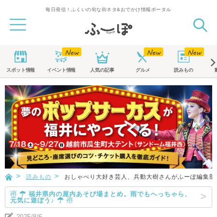
毎日発信！ふくいの旬な街ネタ&おでかけ情報ポータル
スポット
情報
イベント
情報
人気の記事
グルメ
読みもの
読みもの
おしゃべり大好き芸人、兵動大樹さんがふーぽ編集部に
☃ ☂ 福井県内の屋内あそび場まとめ。雨でもへっちゃら、
元気に遊ぼう♪ ☂ ☃
2025/8/6