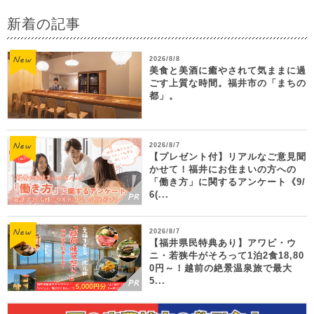
新着の記事
2026/8/8
美食と美酒に癒やされて気ままに過
ごす上質な時間。福井市の「まちの
都」。
2026/8/7
【プレゼント付】リアルなご意見聞
かせて！福井にお住まいの方への
「働き方」に関するアンケート《9/
6(...
2026/8/7
【福井県民特典あり】アワビ・ウ
ニ・若狭牛がそろって1泊2食18,80
0円～！越前の絶景温泉旅で最大
5...