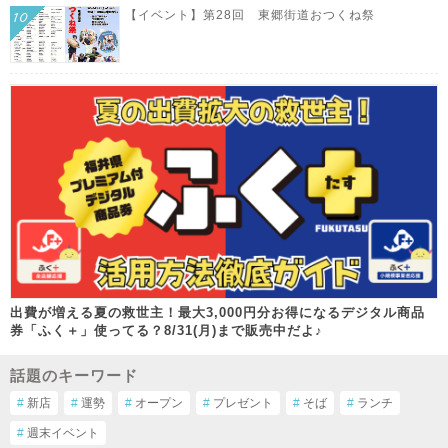
【イベント】第28回 東郷街道おつくね祭
出費が増える夏の救世主！最大3,000円分お得になるデジタル商品
券「ふく＋」使ってる？8/31(月)まで販売中だよ♪
話題のキーワード
#
新店
#
運勢
#
オープン
#
プレゼント
#
そば
#
ランチ
#
週末イベント