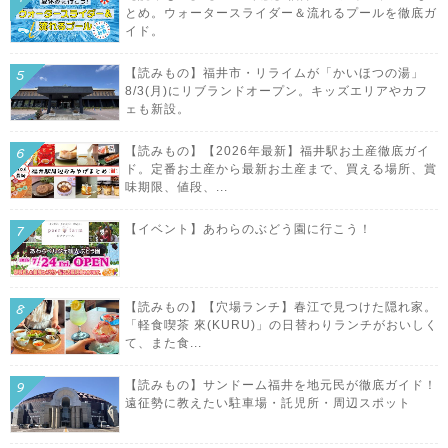
とめ。ウォータースライダー＆流れるプールを徹底ガ
イド。
【読みもの】福井市・リライムが「かいほつの湯」
8/3(月)にリブランドオープン。キッズエリアやカフ
ェも新設。
【読みもの】【2026年最新】福井駅お土産徹底ガイ
ド。定番お土産から最新お土産まで、買える場所、賞
味期限、値段、...
【イベント】あわらのぶどう園に行こう！
【読みもの】【穴場ランチ】春江で見つけた隠れ家。
「軽食喫茶 來(KURU)」の日替わりランチがおいしく
て、また食...
【読みもの】サンドーム福井を地元民が徹底ガイド！
遠征勢に教えたい駐車場・託児所・周辺スポット