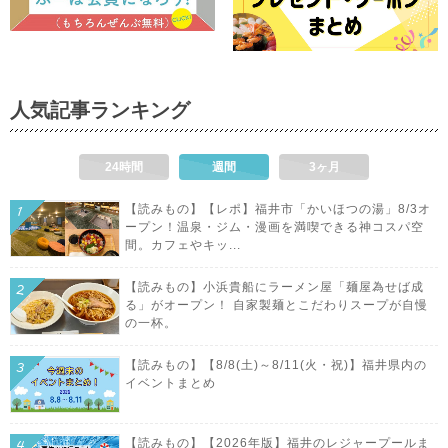
人気記事ランキング
24時間
週間
3ヶ月
【読みもの】【レポ】福井市「かいほつの湯」8/3オ
ープン！温泉・ジム・漫画を満喫できる神コスパ空
間。カフェやキッ...
【読みもの】小浜貴船にラーメン屋「麺屋為せば成
る」がオープン！ 自家製麺とこだわりスープが自慢
の一杯。
【読みもの】【8/8(土)～8/11(火・祝)】福井県内の
イベントまとめ
【読みもの】【2026年版】福井のレジャープールま