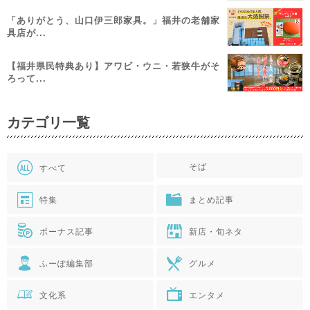
「ありがとう、山口伊三郎家具。」福井の老舗家
具店が...
【福井県民特典あり】アワビ・ウニ・若狭牛がそ
ろって...
カテゴリ一覧
そば
すべて
特集
まとめ記事
ボーナス記事
新店・旬ネタ
ふーぽ編集部
グルメ
文化系
エンタメ