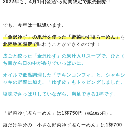
2022年も、4月1日(金)から期間限定で販売開始
！
でも、
今年は一味違います。
「金沢ゆず」の果汁
を使った「野菜ゆず塩らーめん」
を
北陸地区限定で
味わうことができるのです！
皮ごと絞った「金沢ゆず」の果汁入りスープで、ひとく
ち目から口の中が香りでいっぱいに。
オイルで低温調理した「チキンコンフィ」と、シャキシ
ャキの野菜に加え、「ゆず皮」もトッピングしました。
塩味でさっぱりしていながら、満足できる1杯です。
「野菜ゆず塩らーめん」は
1杯750円
。
（税込825円）
麺だけ半分の「小さな野菜ゆず塩らーめん」は
1杯700