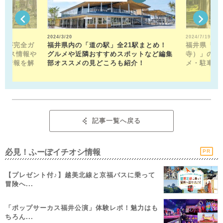
2024/3/20
2024/7/19
トが完全ガ
福井県内の「道の駅」全21駅まとめ！
福井県「平
クセス情報や
グルメや近隣おすすめスポットなど編集
寺）」の見
メ情報を解
部オススメの見どころも紹介！
メ・駐車場
記事一覧へ戻る
必見！ふーぽイチオシ情報
PR
【プレゼント付♪】越美北線と京福バスに乗って
冒険へ...
「ポップサーカス福井公演」体験レポ！魅力はも
ちろん...