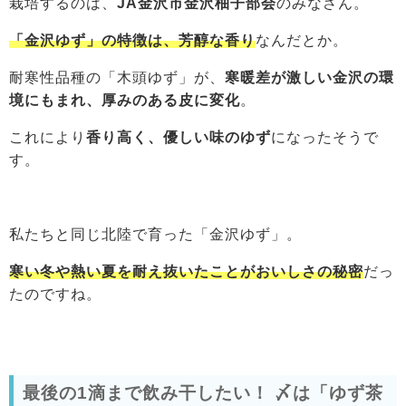
栽培するのは、
JA金沢市金沢柚子部会
のみなさん。
「金沢ゆず」の特徴は、芳醇な香り
なんだとか。
耐寒性品種の「木頭ゆず」が、
寒暖差が激しい金沢の環
境にもまれ、厚みのある皮に変化
。
これにより
香り高く、優しい味のゆず
になったそうで
す。
私たちと同じ北陸で育った「金沢ゆず」。
寒い冬や熱い夏を耐え抜いたことがおいしさの秘密
だっ
たのですね。
最後の1滴まで飲み干したい！ 〆は「ゆず茶