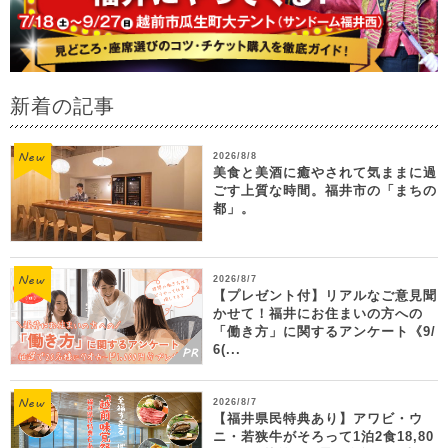
新着の記事
2026/8/8
美食と美酒に癒やされて気ままに過
ごす上質な時間。福井市の「まちの
都」。
2026/8/7
【プレゼント付】リアルなご意見聞
かせて！福井にお住まいの方への
「働き方」に関するアンケート《9/
6(...
2026/8/7
【福井県民特典あり】アワビ・ウ
ニ・若狭牛がそろって1泊2食18,80