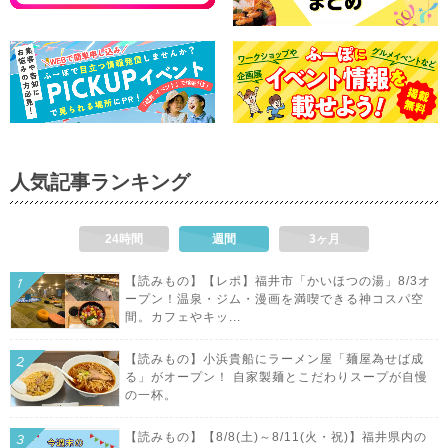
人気記事ランキング
24時間
週間
3ヶ月
【読みもの】【レポ】福井市「かいほつの湯」8/3オ
ープン！温泉・ジム・漫画を満喫できる神コスパ空
間。カフェやキッ...
【読みもの】小浜貴船にラーメン屋「麺屋為せば成
る」がオープン！ 自家製麺とこだわりスープが自慢
の一杯。
【読みもの】【8/8(土)～8/11(火・祝)】福井県内の