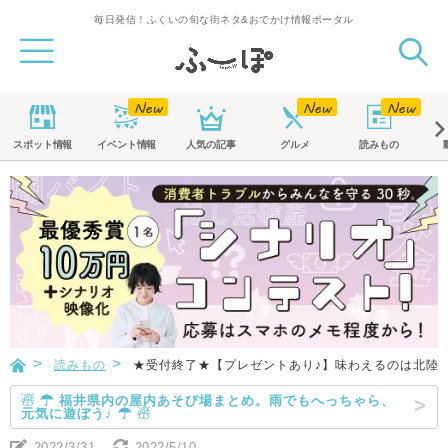
毎日発信！ふくいの旬な街ネタ&おでかけ情報ポータル
スポット
情報
イベント
情報
人気の記事
グルメ
読みもの
読みもの
★受付終了★【プレゼントあり♪】味わえるのは北陸
☃ ☂ 福井県内の屋内あそび場まとめ。雨でもへっちゃら、
元気に遊ぼう♪ ☂ ☃
2022/3/31
2022/5/10