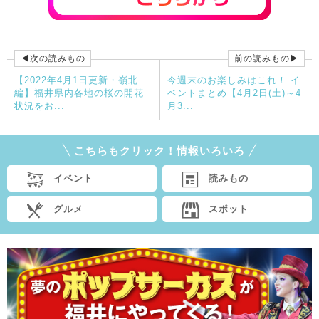
◀次の読みもの
前の読みもの▶
【2022年4月1日更新・嶺北
今週末のお楽しみはこれ！ イ
編】福井県内各地の桜の開花
ベントまとめ【4月2日(土)～4
状況をお...
月3...
こちらもクリック！情報いろいろ
イベント
読みもの
グルメ
スポット