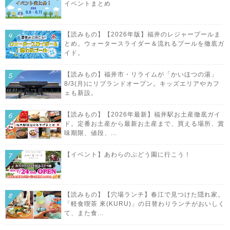
イベントまとめ
【読みもの】【2026年版】福井のレジャープールま
とめ。ウォータースライダー＆流れるプールを徹底ガ
イド。
【読みもの】福井市・リライムが「かいほつの湯」
8/3(月)にリブランドオープン。キッズエリアやカフ
ェも新設。
【読みもの】【2026年最新】福井駅お土産徹底ガイ
ド。定番お土産から最新お土産まで、買える場所、賞
味期限、値段、...
【イベント】あわらのぶどう園に行こう！
【読みもの】【穴場ランチ】春江で見つけた隠れ家。
「軽食喫茶 來(KURU)」の日替わりランチがおいしく
て、また食...