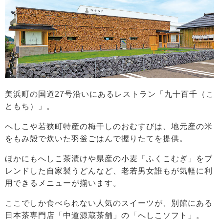
美浜町の国道27号沿いにあるレストラン「九十百千（こ
ともち）」。
へしこや若狭町特産の梅干しのおむすびは、地元産の米
をもみ殻で炊いた羽釡ごはんで握りたてを提供。
ほかにもへしこ茶漬けや県産の小麦「ふくこむぎ」をブ
レンドした自家製うどんなど、老若男女誰もが気軽に利
用できるメニューが揃います。
ここでしか食べられない人気のスイーツが、別館にある
日本茶専門店「中道源蔵茶舗」の「へしこソフト」。