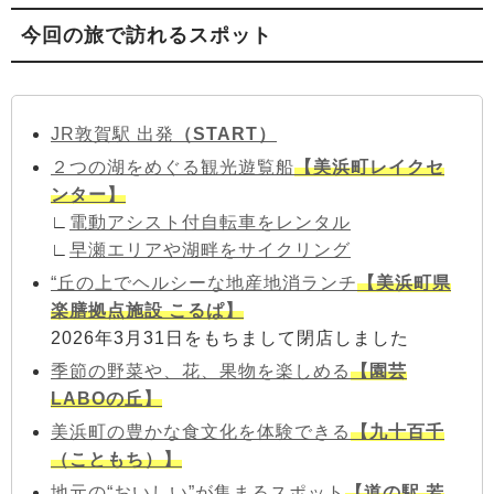
今回の旅で訪れるスポット
JR敦賀駅 出発
（START）
２つの湖をめぐる観光遊覧船
【美浜町レイクセ
ンター】
∟
電動アシスト付自転車をレンタル
∟
早瀬エリアや湖畔をサイクリング
“丘の上でヘルシーな地産地消ランチ
【美浜町県
楽膳拠点施設 こるぱ】
2026年3月31日をもちまして閉店しました
季節の野菜や、花、果物を楽しめる
【園芸
LABOの丘】
美浜町の豊かな食文化を体験できる
【九十百千
（こともち）】
地元の“おいしい”が集まるスポット
【道の駅 若