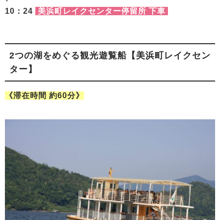
10：24
美浜町レイクセンター停留所 下車
2つの湖をめぐる観光遊覧船【美浜町レイクセン
ター】
《滞在時間 約60分》