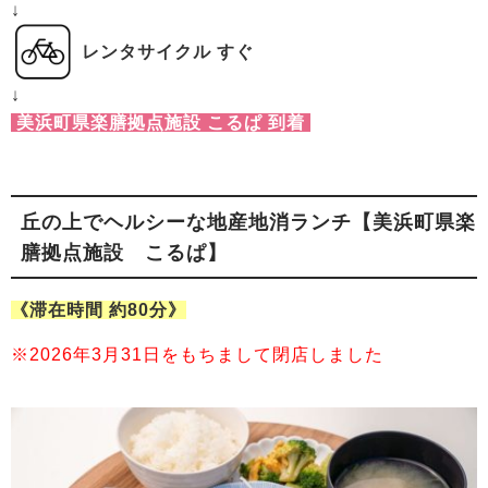
↓
レンタサイクル すぐ
↓
美浜町県楽膳拠点施設 こるぱ 到着
丘の上でヘルシーな地産地消ランチ【美浜町県楽
膳拠点施設 こるぱ】
《滞在時間 約80分》
※2026年3月31日をもちまして閉店しました