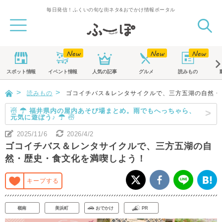
毎日発信！ふくいの旬な街ネタ&おでかけ情報ポータル
スポット
情報
イベント
情報
人気の記事
グルメ
読みもの
読みもの
ゴコイチバス＆レンタサイクルで、三方五湖の自然・
☃ ☂ 福井県内の屋内あそび場まとめ。雨でもへっちゃら、
元気に遊ぼう♪ ☂ ☃
2025/11/6
2026/4/2
ゴコイチバス＆レンタサイクルで、三方五湖の自
然・歴史・食文化を満喫しよう！
キープする
嶺南
美浜町
おでかけ
PR