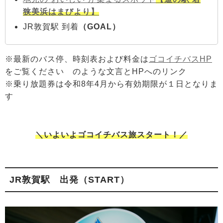
狭美浜はまびより】
JR敦賀駅 到着
（GOAL）
※最新のバス停、時刻表および料金は
ゴコイチバスHP
をご覧ください のような文言とHPへのリンク
※乗り放題券は令和8年4月から有効期限が１日となりま
す
＼いよいよゴコイチバス旅スタート！／
JR敦賀駅 出発（START）