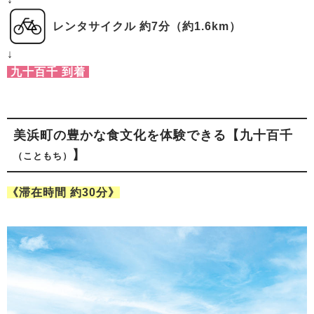
レンタサイクル 約7分（約1.6km）
↓
九十百千 到着
美浜町の豊かな食文化を体験できる【九十百千
】
（こともち）
《滞在時間 約30分》