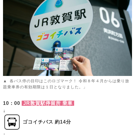
各バス停の目印はこのロゴマーク！ 令和８年４月からは乗り放
題乗車券の有効期限は１日となりました。」
10
：00
JR敦賀駅停留所 乗車
↓
ゴコイチバス 約14分
↓