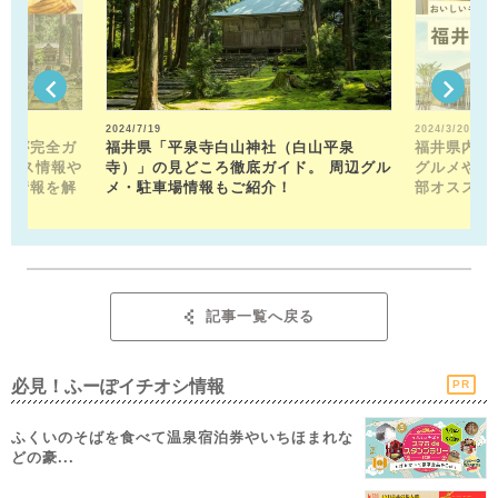
2024/7/19
2024/3/20
トが完全ガ
福井県「平泉寺白山神社（白山平泉
福井県内の
クセス情報や
寺）」の見どころ徹底ガイド。 周辺グル
グルメや近
メ情報を解
メ・駐車場情報もご紹介！
部オススメ
記事一覧へ戻る
必見！ふーぽイチオシ情報
PR
ふくいのそばを食べて温泉宿泊券やいちほまれな
どの豪...