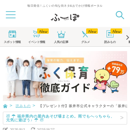
毎日発信！ふくいの旬な街ネタ&おでかけ情報ポータル
スポット
情報
イベント
情報
人気の記事
グルメ
読みもの
読みもの
【プレゼント付】坂井市公式キャラクターの「坂井ほ
☃ ☂ 福井県内の屋内あそび場まとめ。雨でもへっちゃら、
元気に遊ぼう♪ ☂ ☃
2025/8/1
2025/8/27