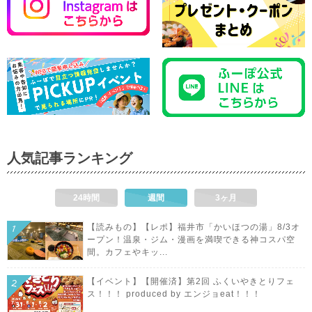
人気記事ランキング
24時間
週間
3ヶ月
【読みもの】【レポ】福井市「かいほつの湯」8/3オ
ープン！温泉・ジム・漫画を満喫できる神コスパ空
間。カフェやキッ...
【イベント】【開催済】第2回 ふくいやきとりフェ
ス！！！ produced by エンジョeat！！！