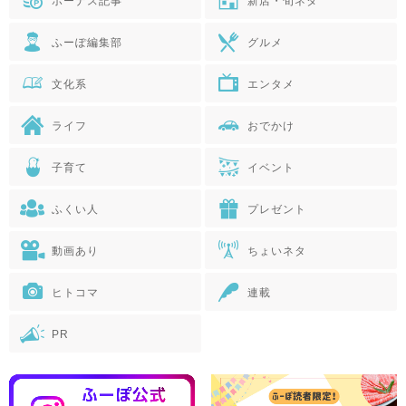
ボーナス記事
新店・旬ネタ
ふーぽ編集部
グルメ
文化系
エンタメ
ライフ
おでかけ
子育て
イベント
ふくい人
プレゼント
動画あり
ちょいネタ
ヒトコマ
連載
PR