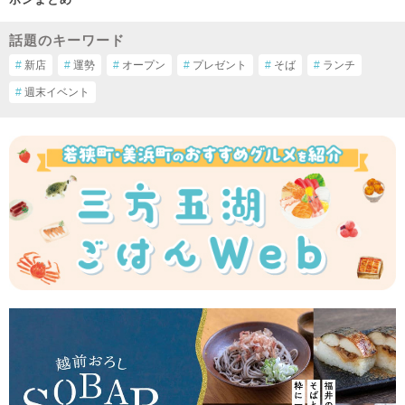
話題のキーワード
#
新店
#
運勢
#
オープン
#
プレゼント
#
そば
#
ランチ
#
週末イベント