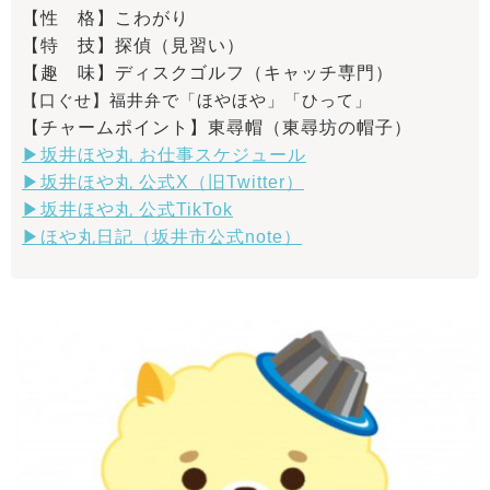
【性 格】こわがり
【特 技】探偵（見習い）
【趣 味】ディスクゴルフ（キャッチ専門）
【口ぐせ】福井弁で「ほやほや」「ひって」
【チャームポイント】東尋帽（東尋坊の帽子）
▶坂井ほや丸 お仕事スケジュール
▶坂井ほや丸 公式X（旧Twitter）
▶坂井ほや丸 公式TikTok
▶ほや丸日記（坂井市公式note）