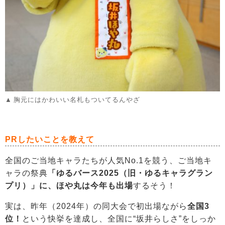
胸元にはかわいい名札もついてるんやざ
PRしたいことを教えて
全国のご当地キャラたちが人気No.1を競う、ご当地キ
ャラの祭典
「ゆるバース2025（旧・ゆるキャラグラン
プリ）」に、ほや丸は今年も出場
するそう！
実は、昨年（2024年）の同大会で初出場ながら
全国3
位！
という快挙を達成し、全国に“坂井らしさ”をしっか