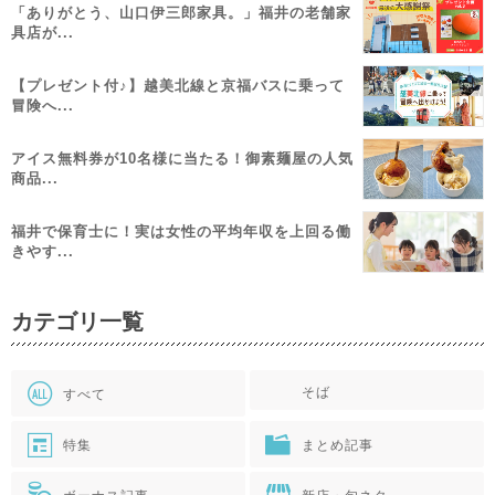
「ありがとう、山口伊三郎家具。」福井の老舗家
具店が...
【プレゼント付♪】越美北線と京福バスに乗って
冒険へ...
アイス無料券が10名様に当たる！御素麺屋の人気
商品...
福井で保育士に！実は女性の平均年収を上回る働
きやす...
カテゴリ一覧
そば
すべて
特集
まとめ記事