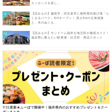
エッセンスを楽し...
【読みもの】越前市・武生楽市に無料屋内遊び場「ら
くまるパーク」8/4オープン！ 高さ6mの立体迷路
と、木のぬくも...
【読みもの】サンドーム福井を地元民が徹底ガイド！
遠征勢に教えたい駐車場・託児所・周辺スポット
7/31更新★ふーぽで開催中！福井県内のおすすめプレゼント＆クー
ポンまとめ