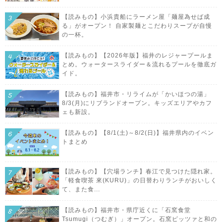
【読みもの】小浜貴船にラーメン屋「麺屋為せば成
る」がオープン！ 自家製麺とこだわりスープが自慢
の一杯。
【読みもの】【2026年版】福井のレジャープールま
とめ。ウォータースライダー＆流れるプールを徹底ガ
イド。
【読みもの】福井市・リライムが「かいほつの湯」
8/3(月)にリブランドオープン。キッズエリアやカフ
ェも新設。
【読みもの】【8/1(土)～8/2(日)】福井県内のイベン
トまとめ
【読みもの】【穴場ランチ】春江で見つけた隠れ家。
「軽食喫茶 來(KURU)」の日替わりランチがおいしく
て、また食...
【読みもの】福井市・県庁近くに「石窯食堂
Tsumugi（つむぎ）」オープン。石窯ピッツァと和の