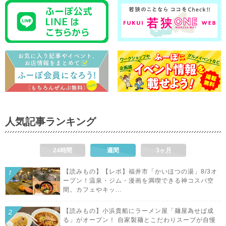
人気記事ランキング
24時間
週間
3ヶ月
【読みもの】【レポ】福井市「かいほつの湯」8/3オ
ープン！温泉・ジム・漫画を満喫できる神コスパ空
間。カフェやキッ...
【読みもの】小浜貴船にラーメン屋「麺屋為せば成
る」がオープン！ 自家製麺とこだわりスープが自慢