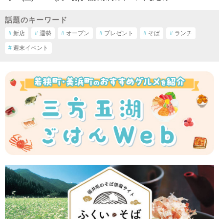
話題のキーワード
#
新店
#
運勢
#
オープン
#
プレゼント
#
そば
#
ランチ
#
週末イベント