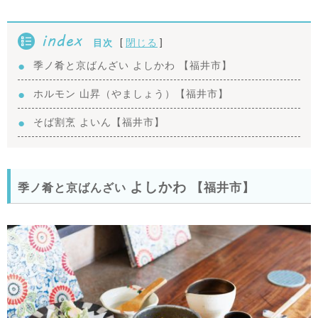
index
[
]
閉じる
目次
季ノ肴と京ばんざい よしかわ 【福井市】
ホルモン 山昇（やましょう）【福井市】
そば割烹 よいん【福井市】
よしかわ
【福井市】
季ノ肴と京ばんざい