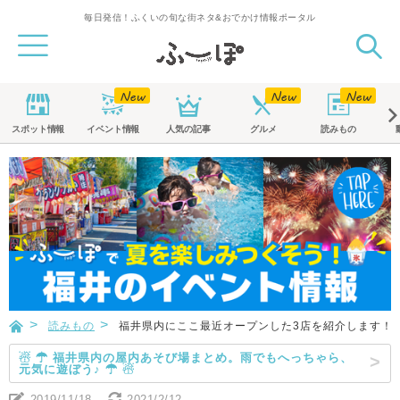
毎日発信！ふくいの旬な街ネタ&おでかけ情報ポータル
スポット
情報
イベント
情報
人気の記事
グルメ
読みもの
読みもの
福井県内にここ最近オープンした3店を紹介します！ ～
☃ ☂ 福井県内の屋内あそび場まとめ。雨でもへっちゃら、
元気に遊ぼう♪ ☂ ☃
2019/11/18
2021/2/12