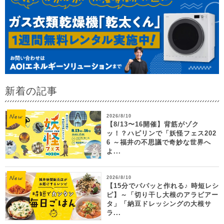
新着の記事
2026/8/10
【8/13〜16開催】背筋がゾク
ッ！？ハピリンで「妖怪フェス202
6 ～福井の不思議で奇妙な世界へ
よ...
2026/8/10
【15分でパパッと作れる♪ 時短レシ
ピ】～「切り干し大根のアラビアー
タ」「納豆ドレッシングの大根サ
ラ...