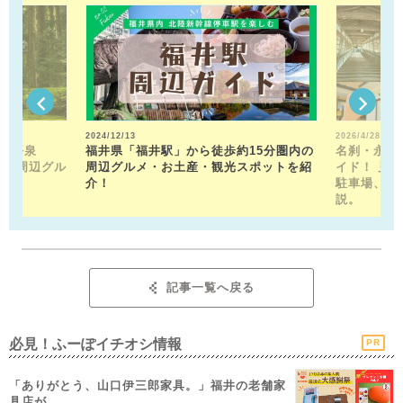
2024/12/13
2026/4/28
山平泉
福井県「福井駅」から徒歩約15分圏内の
名刹・永平
。 周辺グル
周辺グルメ・お土産・観光スポットを紹
イド！ 見
介！
駐車場、お
説。
記事一覧へ戻る
必見！ふーぽイチオシ情報
PR
「ありがとう、山口伊三郎家具。」福井の老舗家
具店が...