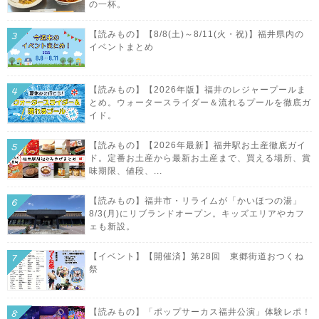
の一杯。
【読みもの】【8/8(土)～8/11(火・祝)】福井県内の
イベントまとめ
【読みもの】【2026年版】福井のレジャープールま
とめ。ウォータースライダー＆流れるプールを徹底ガ
イド。
【読みもの】【2026年最新】福井駅お土産徹底ガイ
ド。定番お土産から最新お土産まで、買える場所、賞
味期限、値段、...
【読みもの】福井市・リライムが「かいほつの湯」
8/3(月)にリブランドオープン。キッズエリアやカフ
ェも新設。
【イベント】【開催済】第28回 東郷街道おつくね
祭
【読みもの】「ポップサーカス福井公演」体験レポ！