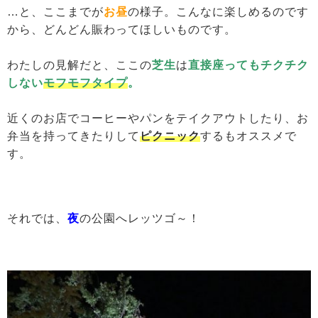
…と、ここまでが
お昼
の様子。こんなに楽しめるのです
から、どんどん賑わってほしいものです。
わたしの見解だと、ここの
芝生
は
直接座ってもチクチク
しない
モフモフタイプ
。
近くのお店でコーヒーやパンをテイクアウトしたり、お
弁当を持ってきたりして
ピクニック
するもオススメで
す。
それでは、
夜
の公園へレッツゴ～！