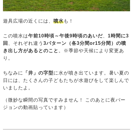
遊具広場の近くには、
噴水
も！
この噴水は
午前10時頃～午後9時頃のあいだ
、
1時間に3
回
、それぞれ違う
3パターン（各3分間or15分間）の噴
き出し方があるとのこと
。※季節や天候により変更あ
り。
ちなみに
「井」の字型
に水が噴き出ています。暑い夏の
日には、たくさんの子どもたちが水遊びをして楽しんで
いましたよ。
（微妙な瞬間の写真ですみません！ このあとに夜バー
ジョンの動画貼っています）