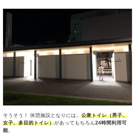
そうそう！ 休憩施設となりには、
公衆トイレ（男子、
女子、多目的トイレ）
があってもちろん
24時間利用可
能
。