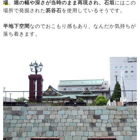
場
。
堀の幅や深さが当時のまま再現され、石垣
にはこの
場所で発掘された
笏谷石
を使用しているそうです。
半地下空間
なのでおこもり感もあり、なんだか気持ちが
落ち着きます。