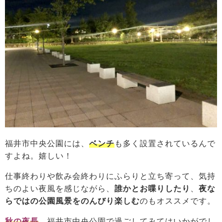
福井市中央公園には、
ベンチ
も多く設置されているんで
すよね。嬉しい！
仕事終わりや飲み会終わりにふらりと立ち寄って、気持
ちのよい夜風を感じながら、
誰かとお喋りしたり
、
夜な
らではの公園風景をのんびり楽しむ
のもオススメです。
秋の夜長
、
福井市中央公園で過ごしてみてはいかがでし