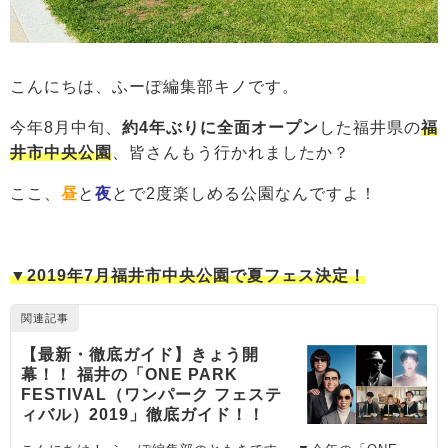
こんにちは、ふーぽ編集部キノです。
今年8月中旬、
約4年ぶりに全面オープン
した福井県の
福
井市中央公園
、皆さんもう行かれましたか？
ここ、
昼
と
夜
とで2度楽しめる公園なんですよ！
▼2019年7月福井市中央公園で夏フェス決定！