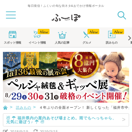
毎日発信！ふくいの旬な街ネタ&おでかけ情報ポータル
スポット
情報
イベント
情報
人気の記事
グルメ
読みもの
読みもの
４年ぶりの全面オープン！ 新しくなった「福井市中
☃ ☂ 福井県内の屋内あそび場まとめ。雨でもへっちゃら、
元気に遊ぼう♪ ☂ ☃
2018/9/19
2019/3/15