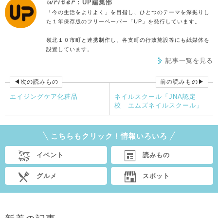
writer
: UP編集部
「今の生活をよりよく」を目指し、ひとつのテーマを深掘りし
た１年保存版のフリーペーパー「UP」を発行しています。
嶺北１０市町と連携制作し、各支町の行政施設等にも紙媒体を
設置しています。
記事一覧を見る
◀次の読みもの
前の読みもの▶
エイジングケア化粧品
ネイルスクール「JNA認定
校 エムズネイルスクール」
こちらもクリック！情報いろいろ
イベント
読みもの
グルメ
スポット