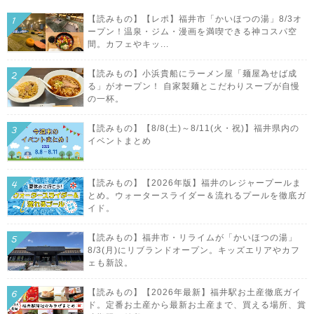
【読みもの】【レポ】福井市「かいほつの湯」8/3オ
ープン！温泉・ジム・漫画を満喫できる神コスパ空
間。カフェやキッ...
【読みもの】小浜貴船にラーメン屋「麺屋為せば成
る」がオープン！ 自家製麺とこだわりスープが自慢
の一杯。
【読みもの】【8/8(土)～8/11(火・祝)】福井県内の
イベントまとめ
【読みもの】【2026年版】福井のレジャープールま
とめ。ウォータースライダー＆流れるプールを徹底ガ
イド。
【読みもの】福井市・リライムが「かいほつの湯」
8/3(月)にリブランドオープン。キッズエリアやカフ
ェも新設。
【読みもの】【2026年最新】福井駅お土産徹底ガイ
ド。定番お土産から最新お土産まで、買える場所、賞