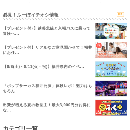
必見！ふーぽイチオシ情報
PR
【プレゼント付♪】越美北線と京福バスに乗って
冒険へ...
【プレゼント付】リアルなご意見聞かせて！福井
にお住...
【8/8(土)～8/11(火・祝)】福井県内のイベ...
「ポップサーカス福井公演」体験レポ！魅力はも
ちろん...
出費が増える夏の救世主！最大3,000円分お得に
な...
カテゴリ一覧