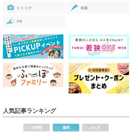
ヒトコマ
連載
PR
人気記事ランキング
24時間
週間
3ヶ月