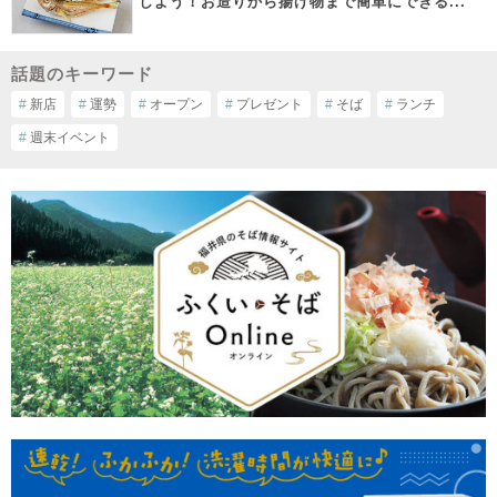
しよう！お造りから揚げ物まで簡単にできる...
話題のキーワード
#
新店
#
運勢
#
オープン
#
プレゼント
#
そば
#
ランチ
#
週末イベント