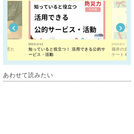
2021/1/11
2020/8/3
人の匠た
知っていると役立つ！ 活用できる公的サ
福井の女性
ービス・活動
ケート＆勘
あわせて読みたい