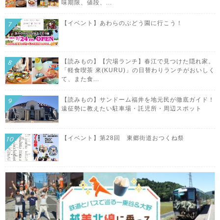
味期限、値段、...
【イベント】あわらのぶどう園に行こう！
【読みもの】【穴場ランチ】春江で見つけた隠れ家。
「軽食喫茶 來(KURU)」の日替わりランチがおいしく
て、また食...
【読みもの】サンドーム福井を地元民が徹底ガイド！
遠征勢に教えたい駐車場・託児所・周辺スポット
【イベント】第28回 東郷街道おつくね祭