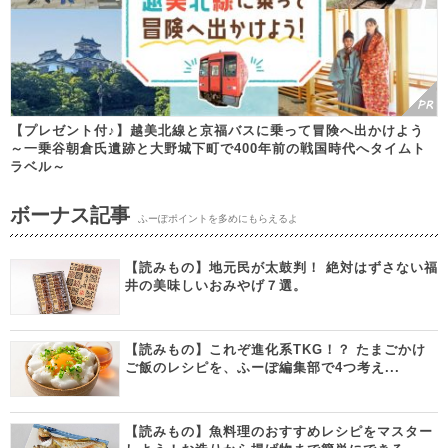
【プレゼント付♪】越美北線と京福バスに乗って冒険へ出かけよう
～一乗谷朝倉氏遺跡と大野城下町で400年前の戦国時代へタイムト
ラベル～
ボーナス記事
ふーぽポイントを多めにもらえるよ
【読みもの】地元民が太鼓判！ 絶対はずさない福
井の美味しいおみやげ７選。
【読みもの】これぞ進化系TKG！？ たまごかけ
ご飯のレシピを、ふーぽ編集部で4つ考え...
【読みもの】魚料理のおすすめレシピをマスター