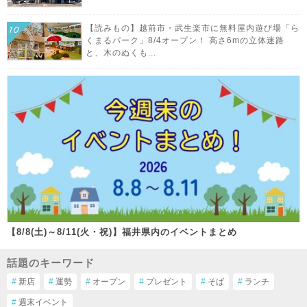
【読みもの】越前市・武生楽市に無料屋内遊び場「ら
くまるパーク」8/4オープン！ 高さ6mの立体迷路
と、木のぬくも...
【8/8(土)～8/11(火・祝)】福井県内のイベントまとめ
話題のキーワード
#
新店
#
運勢
#
オープン
#
プレゼント
#
そば
#
ランチ
#
週末イベント