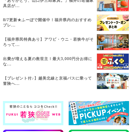
「ありがとう、山口伊三郎家具。」福井の老舗家
具店が...
8/7更新★ふーぽで開催中！福井県内のおすすめ
プレ...
【福井県民特典あり】アワビ・ウニ・若狭牛がそ
ろって...
出費が増える夏の救世主！最大3,000円分お得に
な...
【プレゼント付♪】越美北線と京福バスに乗って
冒険へ...