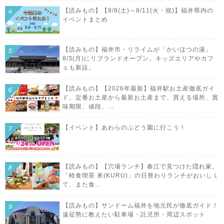
【読みもの】【8/8(土)～8/11(火・祝)】福井県内の
イベントまとめ
【読みもの】福井市・リライムが「かいほつの湯」
8/3(月)にリブランドオープン。キッズエリアやカフ
ェも新設。
【読みもの】【2026年最新】福井駅お土産徹底ガイ
ド。定番お土産から最新お土産まで、買える場所、賞
味期限、値段、...
【イベント】あわらのぶどう園に行こう！
【読みもの】【穴場ランチ】春江で見つけた隠れ家。
「軽食喫茶 來(KURU)」の日替わりランチがおいしく
て、また食...
【読みもの】サンドーム福井を地元民が徹底ガイド！
遠征勢に教えたい駐車場・託児所・周辺スポット