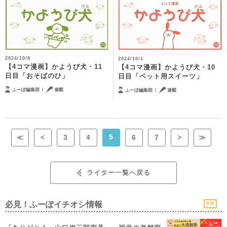
2024/10/8
2024/10/1
【4コマ漫画】かようび犬・11
【4コマ漫画】かようび犬・10
日目「おそばのひ」
日目「ペット用スイーツ」
ふーぽ編集部
連載
ふーぽ編集部
連載
5
≪
<
3
4
6
7
>
≫
ライター一覧へ戻る
必見！ふーぽイチオシ情報
PR