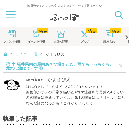
毎日発信！ふくいの旬な街ネタ&おでかけ情報ポータル
スポット
情報
イベント
情報
人気の記事
グルメ
読みもの
ライター一覧
かようび犬
☃ ☂ 福井県内の屋内あそび場まとめ。雨でもへっちゃら、
元気に遊ぼう♪ ☂ ☃
writer
：かようび犬
はじめまして！かようび犬(けん)といいます！
編集部がオレの日常を描いた4コマ漫画を毎月第2,4くらい
の火曜日に更新していくよ。第4火曜日には「月刊fu」にち
なんだ話になるかも！これからよろしく！
執筆した記事