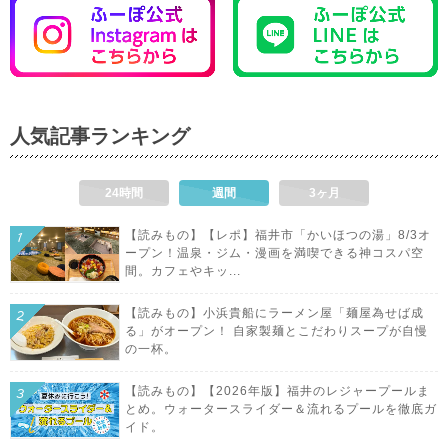
人気記事ランキング
24時間
週間
3ヶ月
【読みもの】【レポ】福井市「かいほつの湯」8/3オ
ープン！温泉・ジム・漫画を満喫できる神コスパ空
間。カフェやキッ...
【読みもの】小浜貴船にラーメン屋「麺屋為せば成
る」がオープン！ 自家製麺とこだわりスープが自慢
の一杯。
【読みもの】【2026年版】福井のレジャープールま
とめ。ウォータースライダー＆流れるプールを徹底ガ
イド。