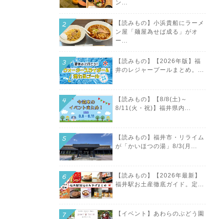
ン...
【読みもの】小浜貴船にラーメ
ン屋「麺屋為せば成る」がオ
ー...
【読みもの】【2026年版】福
井のレジャープールまとめ。...
【読みもの】【8/8(土)～
8/11(火・祝)】福井県内...
【読みもの】福井市・リライム
が「かいほつの湯」8/3(月...
【読みもの】【2026年最新】
福井駅お土産徹底ガイド。定...
【イベント】あわらのぶどう園