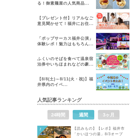
る！御素麺屋の人気商品...
【プレゼント付】リアルなご
意見聞かせて！福井にお住...
「ポップサーカス福井公演」
体験レポ！魅力はもちろん...
ふくいのそばを食べて温泉宿
泊券やいちほまれなどの豪...
【8/8(土)～8/11(火・祝)】福
井県内のイベ...
人気記事ランキング
24時間
週間
3ヶ月
【読みもの】【レポ】福井市
「かいほつの湯」8/3オープ