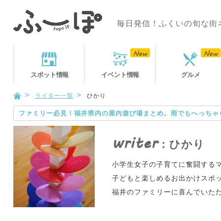
毎日発信！ふくいの旬な街
スポット
情報
イベント
情報
グルメ
ライター一覧
ひかり
ファミリー必見！福井県内の屋内遊び場まとめ。雨でもへっちゃ
writer
：ひかり
小学生女子の子育てに奮闘する
子どもと楽しめるお出かけスポ
福井のファミリーに喜んでいた