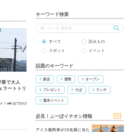
キーワード検索
すべて
読みもの
スポット
イベント
話題のキーワード
#
新店
#
運勢
#
オープン
野菜で大人
ェラートトリ
#
プレゼント
#
そば
#
ランチ
#
週末イベント
メ
おでかけ
必見！ふーぽイチオシ情報
PR
アイス無料券が10名様に当た