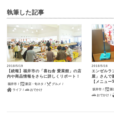
執筆した記事
2018/5/19
2018/5/16
【続報】福井市の「喜ね舎 愛菜館」の店
エンゼルラ
内や商品情報をさらに詳しくリポート！
屋」さんで
【メニュー
福井市
新店・旬ネタ
グルメ
坂井市
新
ライフ
おでかけ
おでかけ