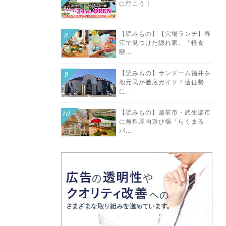
に行こう！
【読みもの】【穴場ランチ】春
江で見つけた隠れ家。「軽食
喫...
【読みもの】サンドーム福井を
地元民が徹底ガイド！遠征勢
に...
【読みもの】越前市・武生楽市
に無料屋内遊び場「らくまる
パ...