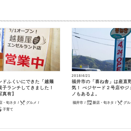
2018/4/21
ンドふくいにできた「越麺
福井市の「喜ね舎」は産直
親子ランチしてきました！
気！ べジヤード２号店やジ
写真有】
ノもあるよ。
店・旬ネタ
グルメ
福井市
新店・旬ネタ
グル
子育て