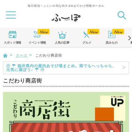
毎日発信！ふくいの旬な街ネタ&おでかけ情報ポータル
スポット
情報
イベント
情報
人気の記事
グルメ
読みもの
テーマ
こだわり商店街
☃ ☂ 福井県内の屋内あそび場まとめ。雨でもへっちゃら、
元気に遊ぼう♪ ☂ ☃
こだわり商店街