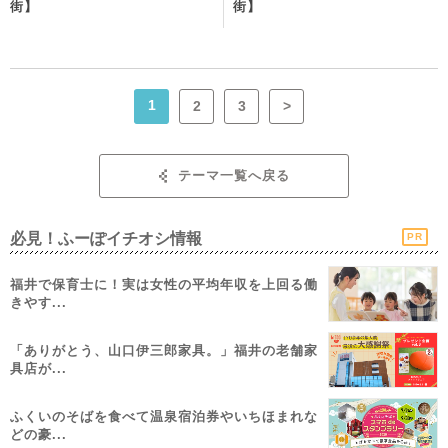
街】
街】
1
2
3
>
テーマ一覧へ戻る
必見！ふーぽイチオシ情報
PR
福井で保育士に！実は女性の平均年収を上回る働
きやす...
「ありがとう、山口伊三郎家具。」福井の老舗家
具店が...
ふくいのそばを食べて温泉宿泊券やいちほまれな
どの豪...