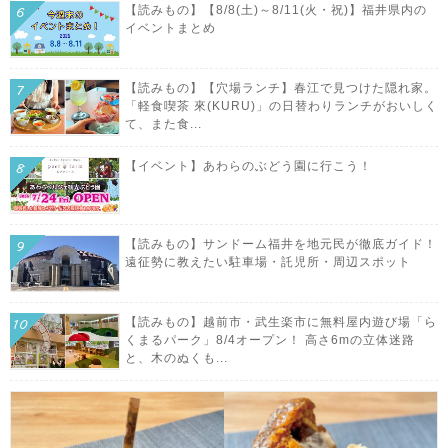
【読みもの】【8/8(土)～8/11(火・祝)】福井県内の
イベントまとめ
【読みもの】【穴場ランチ】春江で見つけた隠れ家。
「軽食喫茶 來(KURU)」の日替わりランチがおいしく
て、また食...
【イベント】あわらのぶどう園に行こう！
【読みもの】サンドーム福井を地元民が徹底ガイド！
遠征勢に教えたい駐車場・託児所・周辺スポット
【読みもの】越前市・武生楽市に無料屋内遊び場「ら
くまるパーク」8/4オープン！ 高さ6mの立体迷路
と、木のぬくも...