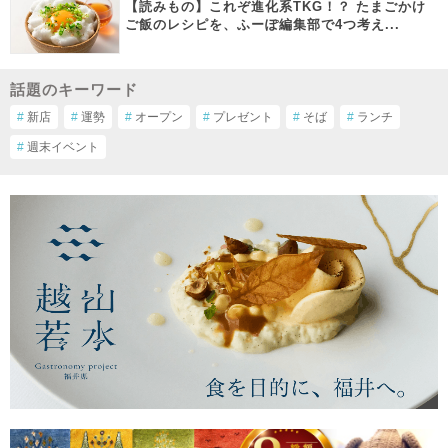
【読みもの】これぞ進化系TKG！？ たまごかけ
ご飯のレシピを、ふーぽ編集部で4つ考え...
話題のキーワード
#
新店
#
運勢
#
オープン
#
プレゼント
#
そば
#
ランチ
#
週末イベント