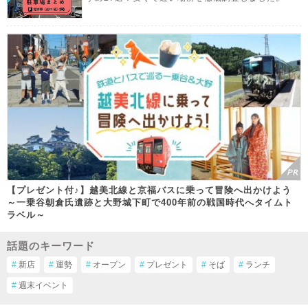
【プレゼント付♪】越美北線と京福バスに乗って冒険へ出かけよう
～一乗谷朝倉氏遺跡と大野城下町で400年前の戦国時代へタイムト
ラベル～
話題のキーワード
#
新店
#
運勢
#
オープン
#
プレゼント
#
そば
#
ランチ
#
週末イベント