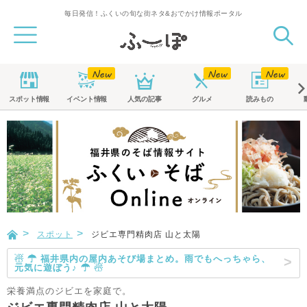
毎日発信！ふくいの旬な街ネタ&おでかけ情報ポータル
スポット
情報
イベント
情報
人気の記事
グルメ
読みもの
スポット
ジビエ専門精肉店 山と太陽
☃ ☂ 福井県内の屋内あそび場まとめ。雨でもへっちゃら、
元気に遊ぼう♪ ☂ ☃
栄養満点のジビエを家庭で。