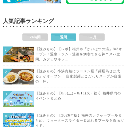
人気記事ランキング
24時間
週間
3ヶ月
【読みもの】【レポ】福井市「かいほつの湯」8/3オ
ープン！温泉・ジム・漫画を満喫できる神コスパ空
間。カフェやキッ...
【読みもの】小浜貴船にラーメン屋「麺屋為せば成
る」がオープン！ 自家製麺とこだわりスープが自慢
の一杯。
【読みもの】【8/8(土)～8/11(火・祝)】福井県内の
イベントまとめ
【読みもの】【2026年版】福井のレジャープールま
とめ。ウォータースライダー＆流れるプールを徹底ガ
イド。