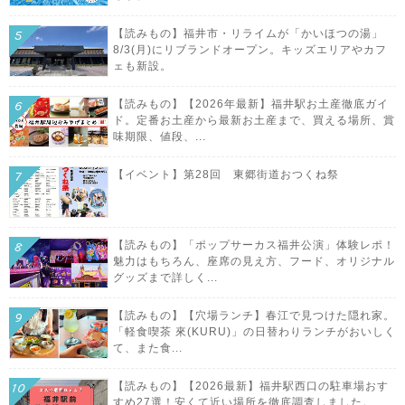
【読みもの】福井市・リライムが「かいほつの湯」
8/3(月)にリブランドオープン。キッズエリアやカフ
ェも新設。
【読みもの】【2026年最新】福井駅お土産徹底ガイ
ド。定番お土産から最新お土産まで、買える場所、賞
味期限、値段、...
【イベント】第28回 東郷街道おつくね祭
【読みもの】「ポップサーカス福井公演」体験レポ！
魅力はもちろん、座席の見え方、フード、オリジナル
グッズまで詳しく...
【読みもの】【穴場ランチ】春江で見つけた隠れ家。
「軽食喫茶 來(KURU)」の日替わりランチがおいしく
て、また食...
【読みもの】【2026最新】福井駅西口の駐車場おす
すめ27選！安くて近い場所を徹底調査しました。