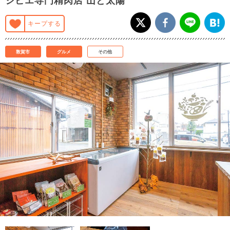
ジビエ専門精肉店 山と太陽
キープする
敦賀市
グルメ
その他