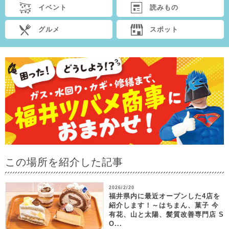
イベント
読みもの
グルメ
スポット
この場所を紹介した記事
2026/2/20
福井県内に最近オープンした4店を
紹介します！～はちまん、菓子 今
有花、山と太陽、髪質改善専門店 S
O...