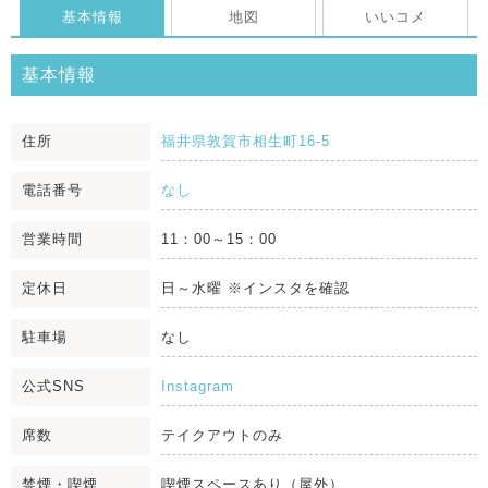
基本情報
地図
いいコメ
基本情報
住所
福井県敦賀市相生町16-5
電話番号
なし
営業時間
11：00～15：00
定休日
日～水曜 ※インスタを確認
駐車場
なし
公式SNS
Instagram
席数
テイクアウトのみ
禁煙・喫煙
喫煙スペースあり（屋外）