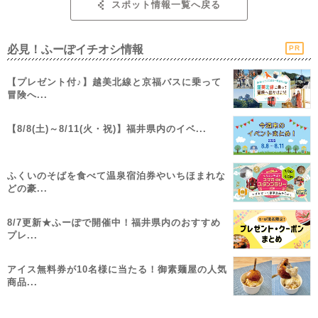
スポット情報一覧へ戻る
必見！ふーぽイチオシ情報
PR
【プレゼント付♪】越美北線と京福バスに乗って
冒険へ...
【8/8(土)～8/11(火・祝)】福井県内のイベ...
ふくいのそばを食べて温泉宿泊券やいちほまれな
どの豪...
8/7更新★ふーぽで開催中！福井県内のおすすめ
プレ...
アイス無料券が10名様に当たる！御素麺屋の人気
商品...