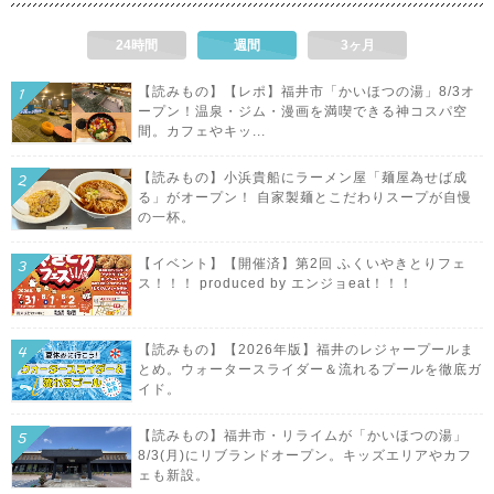
24時間
週間
3ヶ月
【読みもの】【レポ】福井市「かいほつの湯」8/3オ
ープン！温泉・ジム・漫画を満喫できる神コスパ空
間。カフェやキッ...
【読みもの】小浜貴船にラーメン屋「麺屋為せば成
る」がオープン！ 自家製麺とこだわりスープが自慢
の一杯。
【イベント】【開催済】第2回 ふくいやきとりフェ
ス！！！ produced by エンジョeat！！！
【読みもの】【2026年版】福井のレジャープールま
とめ。ウォータースライダー＆流れるプールを徹底ガ
イド。
【読みもの】福井市・リライムが「かいほつの湯」
8/3(月)にリブランドオープン。キッズエリアやカフ
ェも新設。