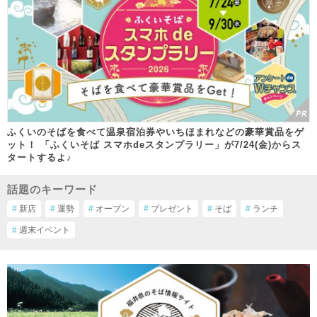
ふくいのそばを食べて温泉宿泊券やいちほまれなどの豪華賞品をゲ
ット！ 「ふくいそば スマホdeスタンプラリー」が7/24(金)からス
タートするよ♪
話題のキーワード
#
新店
#
運勢
#
オープン
#
プレゼント
#
そば
#
ランチ
#
週末イベント