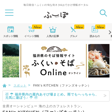
毎日発信！ふくいの旬な街ネタ&おでかけ情報ポータル
スポット
情報
イベント
情報
人気の記事
グルメ
読みもの
スポット
FAN’s KITCHEN（ファンズキッチン）
☃ ☂ 福井県内の屋内あそび場まとめ。雨でもへっちゃら、
元気に遊ぼう♪ ☂ ☃
全席オーシャンビュー 海の上のカフェレストラン。