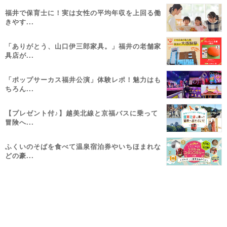
福井で保育士に！実は女性の平均年収を上回る働
きやす...
「ありがとう、山口伊三郎家具。」福井の老舗家
具店が...
「ポップサーカス福井公演」体験レポ！魅力はも
ちろん...
【プレゼント付♪】越美北線と京福バスに乗って
冒険へ...
ふくいのそばを食べて温泉宿泊券やいちほまれな
どの豪...