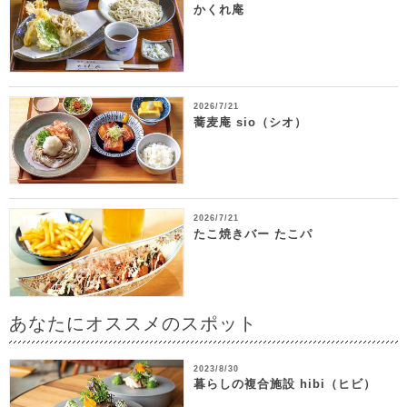
かくれ庵
2026/7/21
蕎麦庵 sio（シオ）
2026/7/21
たこ焼きバー たこパ
あなたにオススメのスポット
2023/8/30
暮らしの複合施設 hibi（ヒビ）