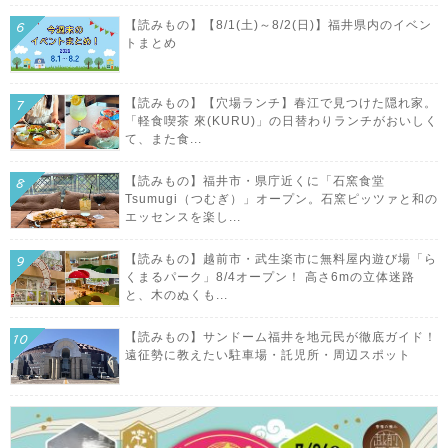
【読みもの】【8/1(土)～8/2(日)】福井県内のイベン
トまとめ
【読みもの】【穴場ランチ】春江で見つけた隠れ家。
「軽食喫茶 來(KURU)」の日替わりランチがおいしく
て、また食...
【読みもの】福井市・県庁近くに「石窯食堂
Tsumugi（つむぎ）」オープン。石窯ピッツァと和の
エッセンスを楽し...
【読みもの】越前市・武生楽市に無料屋内遊び場「ら
くまるパーク」8/4オープン！ 高さ6mの立体迷路
と、木のぬくも...
【読みもの】サンドーム福井を地元民が徹底ガイド！
遠征勢に教えたい駐車場・託児所・周辺スポット