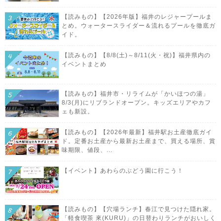
【読みもの】【2026年版】福井のレジャープールま
とめ。ウォータースライダー＆流れるプールを徹底ガ
イド。
【読みもの】【8/8(土)～8/11(火・祝)】福井県内の
イベントまとめ
【読みもの】福井市・リライムが「かいほつの湯」
8/3(月)にリブランドオープン。キッズエリアやカフ
ェも新設。
【読みもの】【2026年最新】福井駅お土産徹底ガイ
ド。定番お土産から最新お土産まで、買える場所、賞
味期限、値段、...
【イベント】あわらのぶどう園に行こう！
【読みもの】【穴場ランチ】春江で見つけた隠れ家。
「軽食喫茶 來(KURU)」の日替わりランチがおいしく