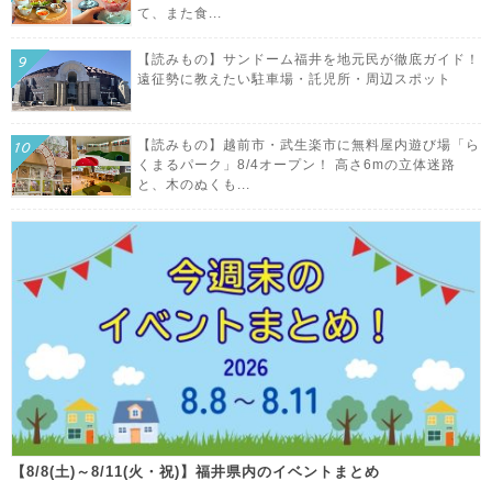
て、また食...
【読みもの】サンドーム福井を地元民が徹底ガイド！
遠征勢に教えたい駐車場・託児所・周辺スポット
【読みもの】越前市・武生楽市に無料屋内遊び場「ら
くまるパーク」8/4オープン！ 高さ6mの立体迷路
と、木のぬくも...
【8/8(土)～8/11(火・祝)】福井県内のイベントまとめ