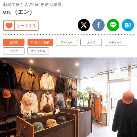
刺繍で服と人の“縁”を結ぶ服屋。
en.（エン）
キープする
坂井市
アパレル・雑貨
アパレル
メンズ
レディース
シニア
オリジナル