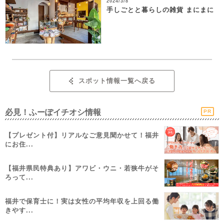
2024/3/8
手しごとと暮らしの雑貨 まにまに
スポット情報一覧へ戻る
必見！ふーぽイチオシ情報
PR
【プレゼント付】リアルなご意見聞かせて！福井
にお住...
【福井県民特典あり】アワビ・ウニ・若狭牛がそ
ろって...
福井で保育士に！実は女性の平均年収を上回る働
きやす...