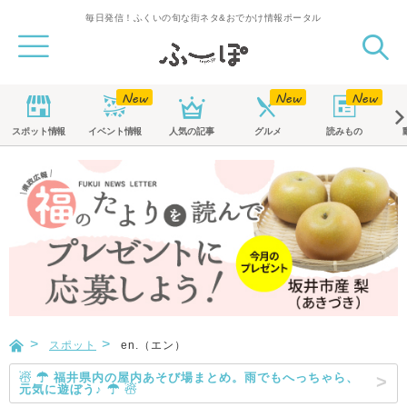
毎日発信！ふくいの旬な街ネタ&おでかけ情報ポータル
スポット
情報
イベント
情報
人気の記事
グルメ
読みもの
スポット
en.（エン）
☃ ☂ 福井県内の屋内あそび場まとめ。雨でもへっちゃら、
元気に遊ぼう♪ ☂ ☃