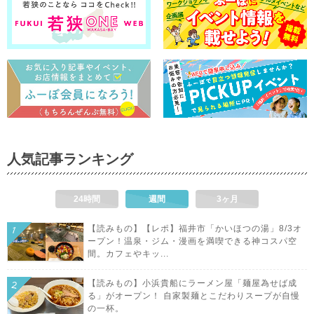
人気記事ランキング
24時間
週間
3ヶ月
【読みもの】【レポ】福井市「かいほつの湯」8/3オ
ープン！温泉・ジム・漫画を満喫できる神コスパ空
間。カフェやキッ...
【読みもの】小浜貴船にラーメン屋「麺屋為せば成
る」がオープン！ 自家製麺とこだわりスープが自慢
の一杯。