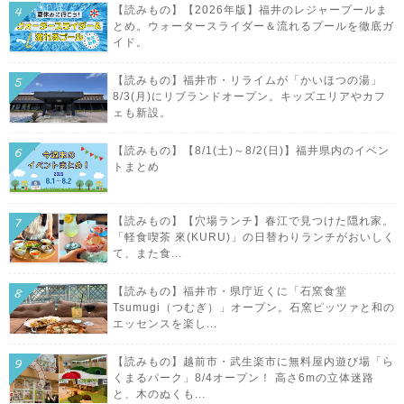
【読みもの】【2026年版】福井のレジャープールま
とめ。ウォータースライダー＆流れるプールを徹底ガ
イド。
【読みもの】福井市・リライムが「かいほつの湯」
8/3(月)にリブランドオープン。キッズエリアやカフ
ェも新設。
【読みもの】【8/1(土)～8/2(日)】福井県内のイベン
トまとめ
【読みもの】【穴場ランチ】春江で見つけた隠れ家。
「軽食喫茶 來(KURU)」の日替わりランチがおいしく
て、また食...
【読みもの】福井市・県庁近くに「石窯食堂
Tsumugi（つむぎ）」オープン。石窯ピッツァと和の
エッセンスを楽し...
【読みもの】越前市・武生楽市に無料屋内遊び場「ら
くまるパーク」8/4オープン！ 高さ6mの立体迷路
と、木のぬくも...