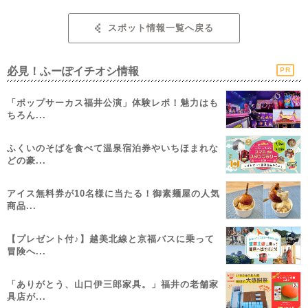
スポット情報一覧へ戻る
必見！ふーぽイチオシ情報
PR
「ポップサーカス福井公演」体験レポ！魅力はも
ちろん...
ふくいのそばを食べて温泉宿泊券やいちほまれな
どの豪...
アイス無料券が10名様に当たる！御素麺屋の人気
商品...
【プレゼント付♪】越美北線と京福バスに乗って
冒険へ...
「ありがとう、山口伊三郎家具。」福井の老舗家
具店が...