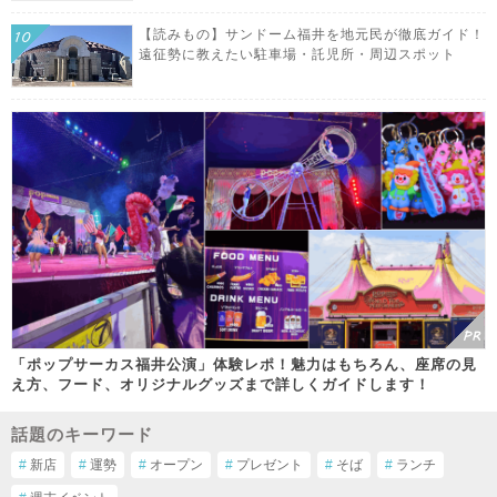
【読みもの】サンドーム福井を地元民が徹底ガイド！
遠征勢に教えたい駐車場・託児所・周辺スポット
「ポップサーカス福井公演」体験レポ！魅力はもちろん、座席の見
え方、フード、オリジナルグッズまで詳しくガイドします！
話題のキーワード
#
新店
#
運勢
#
オープン
#
プレゼント
#
そば
#
ランチ