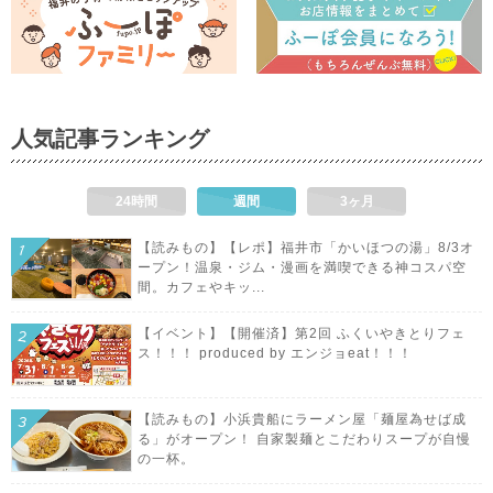
人気記事ランキング
24時間
週間
3ヶ月
【読みもの】【レポ】福井市「かいほつの湯」8/3オ
ープン！温泉・ジム・漫画を満喫できる神コスパ空
間。カフェやキッ...
【イベント】【開催済】第2回 ふくいやきとりフェ
ス！！！ produced by エンジョeat！！！
【読みもの】小浜貴船にラーメン屋「麺屋為せば成
る」がオープン！ 自家製麺とこだわりスープが自慢
の一杯。