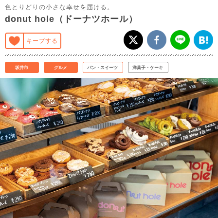
色とりどりの小さな幸せを届ける。
donut hole（ドーナツホール）
キープする
坂井市
グルメ
パン・スイーツ
洋菓子・ケーキ