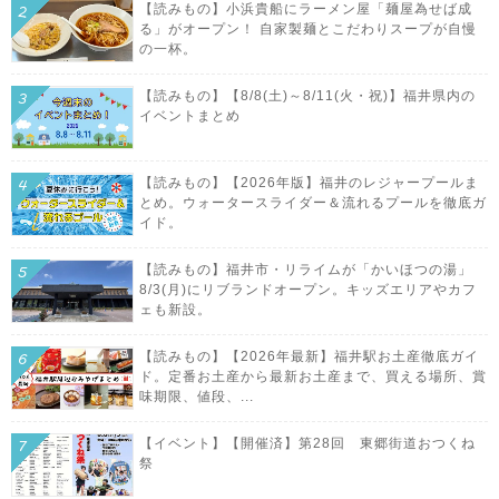
【読みもの】小浜貴船にラーメン屋「麺屋為せば成
る」がオープン！ 自家製麺とこだわりスープが自慢
の一杯。
【読みもの】【8/8(土)～8/11(火・祝)】福井県内の
イベントまとめ
【読みもの】【2026年版】福井のレジャープールま
とめ。ウォータースライダー＆流れるプールを徹底ガ
イド。
【読みもの】福井市・リライムが「かいほつの湯」
8/3(月)にリブランドオープン。キッズエリアやカフ
ェも新設。
【読みもの】【2026年最新】福井駅お土産徹底ガイ
ド。定番お土産から最新お土産まで、買える場所、賞
味期限、値段、...
【イベント】【開催済】第28回 東郷街道おつくね
祭