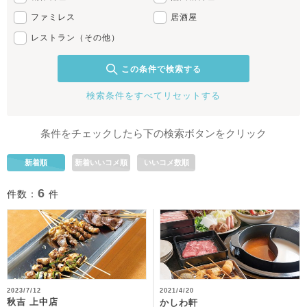
ファミレス
居酒屋
レストラン（その他）
この条件で検索する
検索条件をすべてリセットする
条件をチェックしたら下の検索ボタンをクリック
新着順
新着いいコメ順
いいコメ数順
6
件数：
件
2023/7/12
2021/4/20
秋吉 上中店
かしわ軒