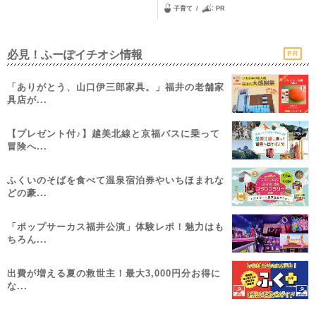
子育て
PR
必見！ふーぽイチオシ情報
PR
「ありがとう、山口伊三郎家具。」福井の老舗家
具店が...
【プレゼント付♪】越美北線と京福バスに乗って
冒険へ...
ふくいのそばを食べて温泉宿泊券やいちほまれな
どの豪...
「ポップサーカス福井公演」体験レポ！魅力はも
ちろん...
出費が増える夏の救世主！最大3,000円分お得に
な...