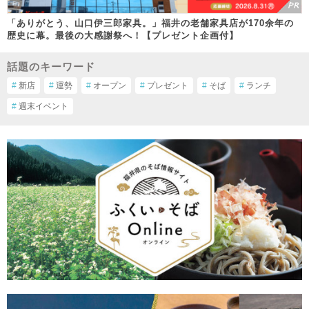
「ありがとう、山口伊三郎家具。」福井の老舗家具店が170余年の
歴史に幕。最後の大感謝祭へ！【プレゼント企画付】
話題のキーワード
#
新店
#
運勢
#
オープン
#
プレゼント
#
そば
#
ランチ
#
週末イベント