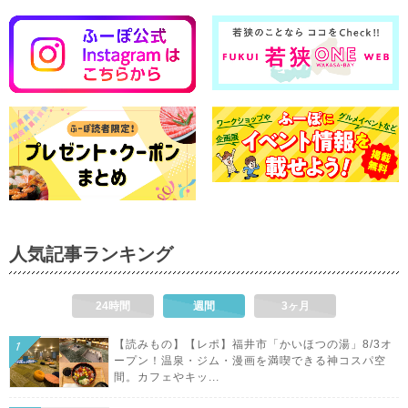
人気記事ランキング
24時間
週間
3ヶ月
【読みもの】【レポ】福井市「かいほつの湯」8/3オ
ープン！温泉・ジム・漫画を満喫できる神コスパ空
間。カフェやキッ...