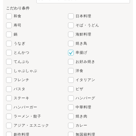
こだわり条件
和食
日本料理
寿司
そば・うどん
鍋
海鮮料理
うなぎ
焼き鳥
とんかつ
串揚げ
てんぷら
お好み焼き
しゃぶしゃぶ
洋食
フレンチ
イタリアン
パスタ
ピザ
ステーキ
ハンバーグ
ハンバーガー
中華料理
ラーメン・餃子
焼き肉
アジア・エスニック
カレー
創作料理
無国籍料理