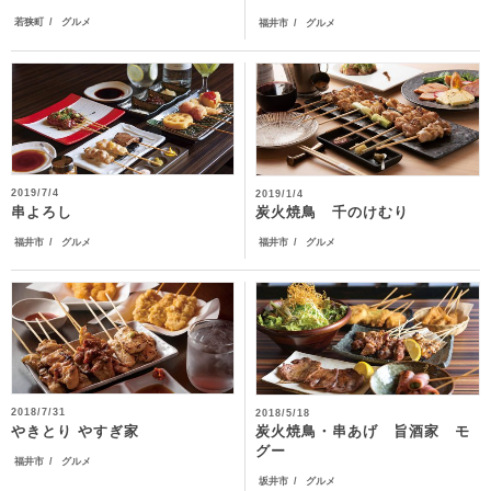
若狭町
グルメ
福井市
グルメ
2019/7/4
2019/1/4
串よろし
炭火焼鳥 千のけむり
福井市
グルメ
福井市
グルメ
2018/7/31
2018/5/18
炭火焼鳥・串あげ 旨酒家 モ
やきとり やすぎ家
グー
福井市
グルメ
坂井市
グルメ