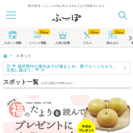
毎日発信！ふくいの旬な街ネタ&おでかけ情報ポータル
スポット
情報
イベント
情報
人気の記事
グルメ
読みもの
スポット
☃ ☂ 福井県内の屋内あそび場まとめ。雨でもへっちゃら、
元気に遊ぼう♪ ☂ ☃
スポット一覧
お店や施設の情報をget！